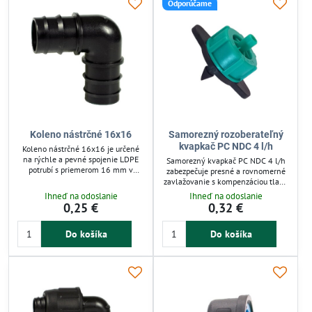
Odporúčame
zavlažovanie.
Koleno nástrčné 16x16
Samorezný rozoberateľný
kvapkač PC NDC 4 l/h
Koleno nástrčné 16x16 je určené
na rýchle a pevné spojenie LDPE
Samorezný kvapkač PC NDC 4 l/h
potrubí s priemerom 16 mm v
zabezpečuje presné a rovnomerné
závlahových systémoch. Spojka
zavlažovanie s kompenzáciou tlaku
zabezpečuje trvalé spojenie bez
pre stabilný prietok vody. Je vhodný
Ihneď na odoslanie
Ihneď na odoslanie
potreby tesnenia, vhodná pre tlak
pre záhrady, skleníky a
0,25 €
0,32 €
do 4 bar. Ideálna na odbočky,
zavlažovacie systémy s pracovným
pripojenie postrekovačov a
tlakom 0,5-3,5 bar. Jednoduchá
kvapkovú závlahu v záhradách a
Do košíka
Do košíka
inštalácia a dlhá životnosť uľahčujú
poľnohospodárstve. Jednoduchá
údržbu a šetria vodu aj čas.
montáž zaručuje spoľahlivosť a dlhú
životnosť.