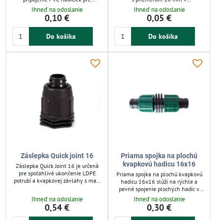
kvapkovú závlahu. Zabezpečuje
zavlažovacích systémoch. Vhodná
Ihneď na odoslanie
Ihneď na odoslanie
tesné a spoľahlivé spojenie malých
pre rozvody studenej vody do 4 bar,
0,10 €
0,05 €
hadičiek, čím minimalizuje únik
zabezpečuje spoľahlivú ochranu a
vody a šetrí zavlažovaciu vodu. Je
ukončenie potrubia. Jednoduchá
Do košíka
Do košíka
odolná voči poveternostným
montáž bez potreby tesnení
vplyvom a ľahko sa inštaluje bez
zaručuje rýchle a efektívne použitie
špeciálnych nástrojov. Vhodná pre
v kvapkovej závlahovej technike.
záhrady, skleníky a mikro
Ideálna pre záhrady, skleníky a
zavlažovacie systémy, kde je
poľnohospodárske zavlažovanie.
potrebné presné dávkovanie
vody....
Záslepka Quick joint 16
Priama spojka na plochú
kvapkovú hadicu 16x16
Záslepka Quick Joint 16 je určená
pre spoľahlivé ukončenie LDPE
Priama spojka na plochú kvapkovú
potrubí a kvapkovej závlahy s max.
hadicu 16x16 slúži na rýchle a
tlakom 4 bar. Vďaka
pevné spojenie plochých hadíc v
rozoberateľnému dizajnu umožňuje
závlahových systémoch.
Ihneď na odoslanie
Ihneď na odoslanie
jednoduchú montáž a úpravy
Zabezpečuje tesné napojenie bez
0,54 €
0,30 €
zavlažovacích systémov.
únikov, vhodné pre zavlažovanie
Kompatibilná s hadicami priemeru
záhonov či skleníkov. Vyrobená z