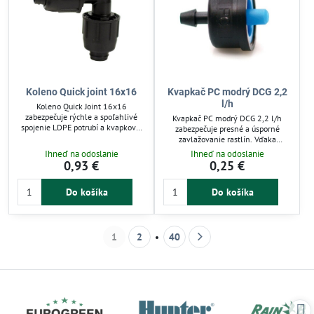
Koleno Quick joint 16x16
Kvapkač PC modrý DCG 2,2
l/h
Koleno Quick Joint 16x16
zabezpečuje rýchle a spoľahlivé
Kvapkač PC modrý DCG 2,2 l/h
spojenie LDPE potrubí a kvapkovej
zabezpečuje presné a úsporné
závlahy do 4 bar. Vďaka
zavlažovanie rastlín. Vďaka
kužeľovému tvaru a upínaciemu
kompenzácii tlaku udržiava stabilný
Ihneď na odoslanie
Ihneď na odoslanie
krúžku je rozoberateľné a
prietok vody aj pri výkyvoch tlaku.
0,93 €
0,25 €
opakovane použiteľné, ideálne pre
Je vhodný pre záhrady, skleníky a
úpravy a rozšírenia zavlažovacích
zavlažovacie systémy s pracovným
systémov. Použiteľné na studenú
Do košíka
Do košíka
tlakom 0,5–4,5 bar. Jednoduchá
vodu v záhradnej a
montáž a dlhá životnosť zvyšujú
poľnohospodárskej závlahovej
komfort používania a efektivitu
technike.
zavlažovania.
1
2
40