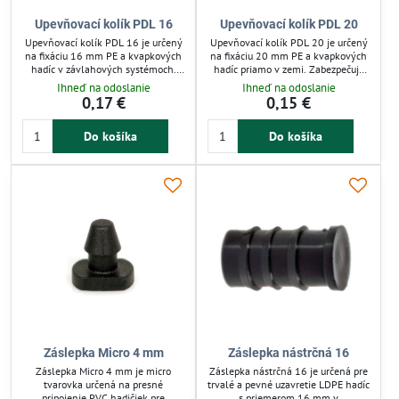
Upevňovací kolík PDL 16
Upevňovací kolík PDL 20
Upevňovací kolík PDL 16 je určený
Upevňovací kolík PDL 20 je určený
na fixáciu 16 mm PE a kvapkových
na fixáciu 20 mm PE a kvapkových
hadíc v závlahových systémoch.
hadíc priamo v zemi. Zabezpečuje
Zabraňuje posunu hadíc a udržiava
stabilné a organizované vedenie
Ihneď na odoslanie
Ihneď na odoslanie
ich presne na mieste počas
hadíc bez posunutia počas
0,17 €
0,15 €
zavlažovania. Vhodný pre záhrady,
zavlažovania. Ideálny pre záhradné
skleníky a zeleninové záhony.
a poľnohospodárske závlahové
Do košíka
Do košíka
Pomáha zabezpečiť efektívne a
systémy, umožňuje presné
organizované rozmiestnenie
usporiadanie zavlažovacích línií a
závlahy.
lepšiu kontrolu nad distribúciou
vody. Použitie kolíkov zvyšuje
efektivitu kvapkovej závlahy a
uľahčuje údržbu...
Záslepka Micro 4 mm
Záslepka nástrčná 16
Záslepka Micro 4 mm je micro
Záslepka nástrčná 16 je určená pre
tvarovka určená na presné
trvalé a pevné uzavretie LDPE hadíc
pripojenie PVC hadičiek pre
s priemerom 16 mm v