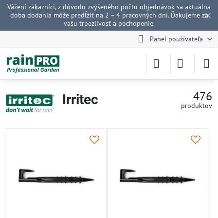
Vážení zákazníci, z dôvodu zvýšeného počtu objednávok sa aktuálna
✕
doba dodania môže predĺžiť na 2 – 4 pracovných dní. Ďakujeme za
vašu trpezlivosť a pochopenie.
Panel používateľa
476
Irritec
produktov