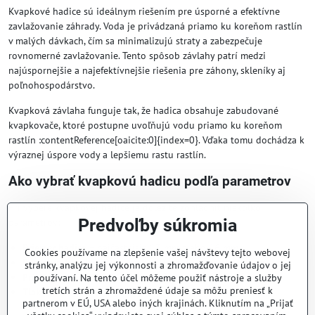
Kvapkové hadice sú ideálnym riešením pre úsporné a efektívne
zavlažovanie záhrady. Voda je privádzaná priamo ku koreňom rastlín
v malých dávkach, čím sa minimalizujú straty a zabezpečuje
rovnomerné zavlažovanie. Tento spôsob závlahy patrí medzi
najúspornejšie a najefektívnejšie riešenia pre záhony, skleníky aj
poľnohospodárstvo.
Kvapková závlaha funguje tak, že hadica obsahuje zabudované
kvapkovače, ktoré postupne uvoľňujú vodu priamo ku koreňom
rastlín :contentReference[oaicite:0]{index=0}. Vďaka tomu dochádza k
výraznej úspore vody a lepšiemu rastu rastlín.
Ako vybrať kvapkovú hadicu podľa parametrov
Pri výbere kvapkovej hadice je dôležité zohľadniť niekoľko
Predvoľby súkromia
parametrov:
Priemer hadice
– najčastejšie 13 mm alebo 16 mm
Cookies používame na zlepšenie vašej návštevy tejto webovej
Rozostup kvapkovačov
– napr. 20 cm, 33 cm alebo 50 cm
stránky, analýzu jej výkonnosti a zhromažďovanie údajov o jej
Prietok vody
– zvyčajne 1,6 až 2,3 l/h na kvapkovač
používaní. Na tento účel môžeme použiť nástroje a služby
tretích strán a zhromaždené údaje sa môžu preniesť k
Tlak
– optimálne funguje pri tlaku 1–3 bar
partnerom v EÚ, USA alebo iných krajinách. Kliknutím na „Prijať
:contentReference[oaicite:1]{index=1}