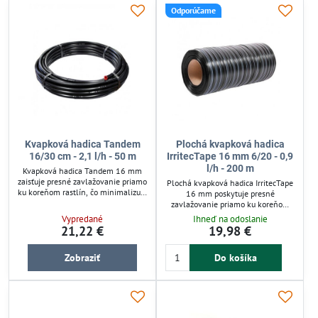
prevádzku.
s možnosťou ľahkého skladovania.
Odporúčame
Kvapková hadica Tandem
Plochá kvapková hadica
16/30 cm - 2,1 l/h - 50 m
IrritecTape 16 mm 6/20 - 0,9
l/h - 200 m
Kvapková hadica Tandem 16 mm
zaisťuje presné zavlažovanie priamo
Plochá kvapková hadica IrritecTape
ku koreňom rastlín, čo minimalizuje
16 mm poskytuje presné
spotrebu vody a odparovanie. S
zavlažovanie priamo ku koreňom
rozstupom kvapkačov 30 cm a
rastlín. Umožňuje úsporu vody
Vypredané
Ihneď na odoslanie
prietokom 2,1 l/h je vhodná pre
vďaka nízkemu odparovaniu a
21,22 €
19,98 €
záhony, skleníky či živé ploty.
rovnomernému dávkovaniu 0,9 l/h
Odolný materiál a nízky
na 20 cm. Hadica funguje pri
odporúčaný tlak 1–1,5 bar
Zobraziť
Do košíka
nízkom tlaku (0,1-0,7 bar), vhodná
zabezpečujú efektívnu a dlhodobú
aj pre samospádové závlahy.
prevádzku. Hadica je ideálna pre
Ideálna pre malé záhony aj väčšie
úsporný zavlažovací systém v
plochy s jednoduchou inštaláciou a
záhrade.
skladnosťou.