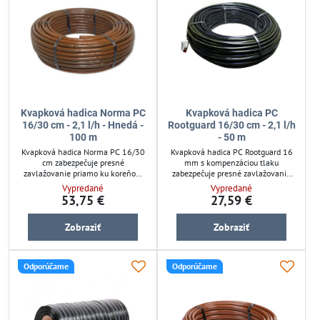
Kvapková hadica Norma PC
Kvapková hadica PC
16/30 cm - 2,1 l/h - Hnedá -
Rootguard 16/30 cm - 2,1 l/h
100 m
- 50 m
Kvapková hadica Norma PC 16/30
Kvapková hadica PC Rootguard 16
cm zabezpečuje presné
mm s kompenzáciou tlaku
zavlažovanie priamo ku koreňom
zabezpečuje presné zavlažovanie
rastlín. Vďaka kompenzácii tlaku
priamo ku koreňom rastlín, čím
Vypredané
Vypredané
udržiava rovnomerný prietok 2,1
minimalizuje odparovanie a šetrí
53,75 €
27,59 €
l/h, čím šetrí vodu a minimalizuje
vodu. Hadica je odolná voči UV
odparovanie. Je vhodná pre záhrady,
žiareniu a chemikáliám, vhodná na
Zobraziť
Zobraziť
skleníky a živé ploty, podporuje
záhony, trávniky či ovocné sady.
efektívny rast a znižuje nároky na
Pracuje efektívne pri nízkom tlaku
údržbu.
1–4 bar a zabraňuje upchávaniu
kvapkačov, čo zaručuje rovnomernú
Odporúčame
Odporúčame
závlahu a dlhú životnosť systému.