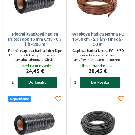
Plochá kvapková hadica
Kvapková hadica Norma PC
IrritecTape 16 mm 6/30 - 0,9
16/30 cm - 2,1 l/h - Hnedá -
l/h - 200 m
50 m
Plochá kvapková hadica IrritecTape
Kvapková hadica Norma PC 16/30
16 mm je efektívnym riešením pre
cm zabezpečuje presné
závlahu záhonov a väčších
zavlažovanie priamo ku koreňom
výsadieb. Voda kvapká priamo ku
rastlín. Vďaka kompenzácii tlaku
Ihneď na odoslanie
Ihneď na odoslanie
koreňom, čím znižuje odparovanie a
rovnomerne rozdeľuje vodu, čím
24,45 €
28,45 €
premokrenie pôdy. Pracuje pri
znižuje jej spotrebu až o 70 %.
nízkom tlaku (0,1-0,7 bar), ideálna
Ideálna pre záhrady, skleníky a živé
Do košíka
Do košíka
pre samospádové systémy. Hadica
ploty. Minimalizuje rast buriny a
je skladná, s rozstupom kvapiek 30
uľahčuje starostlivosť o rastliny.
cm a výdatnosťou 0,9 l/hod.
Umožňuje úspornú a presnú
Odporúčame
závlahu s dlhšou životnosťou.