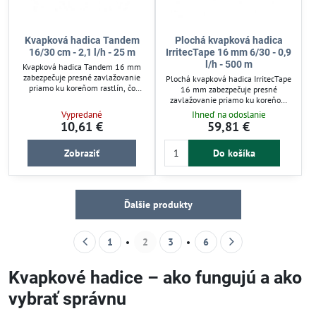
Kvapková hadica Tandem
Plochá kvapková hadica
16/30 cm - 2,1 l/h - 25 m
IrritecTape 16 mm 6/30 - 0,9
l/h - 500 m
Kvapková hadica Tandem 16 mm
zabezpečuje presné zavlažovanie
Plochá kvapková hadica IrritecTape
priamo ku koreňom rastlín, čo
16 mm zabezpečuje presné
výrazne šetrí vodu a znižuje
zavlažovanie priamo ku koreňom
vyparovanie. Má kvapky vo
rastlín, čím minimalizuje
Vypredané
Ihneď na odoslanie
vzdialenosti 30 cm s prietokom 2,1
odparovanie vody. Vhodná pre nízky
10,61 €
59,81 €
l/h pri tlaku 1,5 bar. Je vhodná pre
tlak (0,1-0,7 bar), ideálna aj na
záhony, skleníky a záhradné
závlahu samospádom. Hadica s
rastliny. Hadica je pružná, odolná
Zobraziť
Do košíka
rozostupom kvapiek 30 cm
voči UV žiareniu a chemikáliám, čo
umožňuje rovnomerné zvlhčenie
predlžuje jej životnosť a zaručuje
pôdy a jednoduchú inštaláciu na
spoľahlivý prietok vody.
povrchu záhonu.
Ďalšie produkty
1
2
3
6
Kvapkové hadice – ako fungujú a ako
vybrať správnu