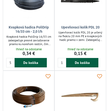
Aký tlak potrebuje kvapková hadica
Optimálny tlak je 1–3 bary, aby kvapkovače fungovali rovnomerne.
Kvapková hadica PoliDrip
Upevňovací kolík PDL 20
16/33 cm - 2,0 l/h
Upevňovací kolík PDL 20 je určený
na fixáciu 20 mm PE a kvapkových
Kvapková hadica PoliDrip 16/33 cm
hadíc priamo v zemi. Zabezpečuje
zabezpečuje presné zavlažovanie
stabilné a organizované vedenie
priamo ku koreňom rastlín, čím
hadíc bez posunutia počas
znižuje spotrebu vody a eliminuje
Ihneď na odoslanie
Ihneď na odoslanie
zavlažovania. Ideálny pre záhradné
vyparovanie. Hadica s priemerom
0,34 €
0,15 €
a poľnohospodárske závlahové
16 mm a prietokom 2,0 l/h je
systémy, umožňuje presné
vhodná pre záhony, skleníky či
usporiadanie zavlažovacích línií a
Do košíka
Do košíka
kríky. Odolný materiál a možnosť
lepšiu kontrolu nad distribúciou
použitia regulátora tlaku zaručujú
vody. Použitie kolíkov zvyšuje
stabilný prietok vody. Ideálna pre
efektivitu kvapkovej závlahy a
efektívne a úsporné zavlažovanie
uľahčuje údržbu...
záhrady.