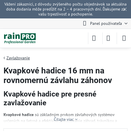
Vážení zákazníci, z dôvodu zvýšeného počtu objednávok sa aktuálna
✕
doba dodania môže predĺžiť na 2 – 4 pracovných dní. Ďakujeme za
vašu trpezlivosť a pochopenie.
Panel používateľa
Zavlažovanie
Kvapkové hadice 16 mm na
rovnomernú závlahu záhonov
Kvapkové hadice pre presné
zavlažovanie
Kvapkové hadice
sú základným prvkom závlahových systémov
Čítajte viac
určených na šetrné a efektívne zavlažovanie záhrad, trávnikov a
skleníkov. Umožňujú rovnomerné dodávanie vody priamo ku