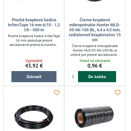
Plochá kvapková hadica
Čierne kvapkové
IrritecTape 16 mm 6/10 - 1,2
mikropotrubie Hunter MLD-
l/h - 500 m
05-06-100-BL, 6,4 x 4,5 mm,
vzdialenosť kvapkovačov 15
Plochá kvapková hadica IrritecTape
cm
16 mm poskytuje presné
zavlažovanie priamo ku koreňom
Čierne kvapkové mikropotrubie
rastlín, čím minimalizuje
Hunter MLD-05-06-100-BL je
odparovanie vody. Pracuje pri
určené pre presné zavlažovanie s
nízkom tlaku (0,1-0,7 bar), ideálna
rozostupom kvapkovačov 15 cm.
Vypredané
Ihneď na odoslanie
pre závlahu samospádom. Hadica je
Kompaktné rozmery 6,4 x 4,5 mm
43,92 €
0,96 €
flexibilná, šetrí miesto a vhodná pre
umožňujú efektívne zvlhčovanie
menšie záhony aj rozsiahlejšie
malých záhonov či vyvýšených
výsadby. Vhodné príslušenstvo
Zobraziť
Do košíka
kvetináčov. Ideálne pre záhradnú
umožňuje jednoduché rozšírenie
závlahu s jednoduchou inštaláciou a
systému.
rovnomerným rozdelením vody.