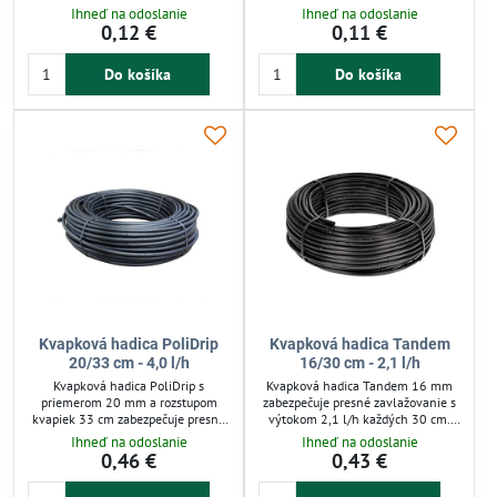
sadoch a záhradách na uchytenie
konca 16 mm LDPE alebo
Ihneď na odoslanie
Ihneď na odoslanie
hadíc vo výške okolo 0,5 m.
kvapkových hadíc. Jeho použitie
0,12 €
0,11 €
Umožňuje jednoduchú montáž a
rieši problém úniku vody na konci
zachováva obrábateľnosť pôdy
potrubia. Ideálny pre závlahové
okolo rastlín. Vhodný na stabilné
Do košíka
Do košíka
systémy s kvapkovou závlahou v
vedenie závlahového systému
záhradách a skleníkoch. Rýchla
mimo zeme.
montáž a jednoduché uvoľnenie
zaručujú efektívnu manipuláciu.
Kvapková hadica PoliDrip
Kvapková hadica Tandem
20/33 cm - 4,0 l/h
16/30 cm - 2,1 l/h
Kvapková hadica PoliDrip s
Kvapková hadica Tandem 16 mm
priemerom 20 mm a rozstupom
zabezpečuje presné zavlažovanie s
kvapiek 33 cm zabezpečuje presné
výtokom 2,1 l/h každých 30 cm.
a úsporné zavlažovanie. Dodáva
Voda sa dodáva priamo ku koreňom,
Ihneď na odoslanie
Ihneď na odoslanie
vodu priamo ku koreňom rastlín,
čo minimalizuje vyparovanie a
0,46 €
0,43 €
čím minimalizuje odparovanie a
znižuje spotrebu vody. Hadica je
šetrí vodu. Je vhodná pre záhony,
odolná voči UV žiareniu a