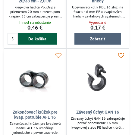
20/33 cm - 2,0 l/h
hnedý
Kvapková hadica PoliDrip s
Upevňovací kolík PDL 16 slúži na
priemerom 20 mm a rozostupom
fixáciu 16 mm PE a kvapkových
kvapiek 33 cm zabezpečuje presné
hadíc v závlahových systémoch.
a úsporné zavlažovanie priamo ku
Zabezpečuje pevné uchytenie hadíc
Ihneď na odoslanie
Vypredané
koreňom rastlín. Dodáva vodu s
v pôde a zabraňuje ich posunu počas
0,46 €
0,17 €
prietokom 2,0 l/h pri nízkom tlaku,
zavlažovania. Ideálny pre
čím minimalizuje vyparovanie a
organizované vedenie hadíc v
Do košíka
Zobraziť
spotrebu vody. Vhodná je pre
záhrade či skleníku, s možnosťou
záhony, skleníky a záhradné
hustejšieho rozmiestnenia na
rastliny, podporuje rovnomerné
oblúkových úsekoch.
zavlažovanie bez zbytočného
premokrenia. Odolná proti UV
žiareniu a chemikáliám, ľahko sa...
Zakončovací krúžok pre
Závesný úchyt GAN 16
kvap. potrubie AFL 16
Závesný úchyt GAN 16 zabezpečuje
pevné pripevnenie 16 mm
Zakončovací krúžok pre kvapkovú
kvapkovej alebo PE hadice k drôtu.
hadicu AFL 16 umožňuje
Používa sa hlavne v ovocných
jednoduché a pevné uzavretie