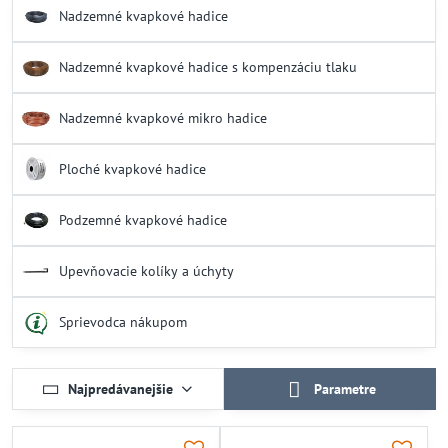
koreňom rastlín, čím minimalizujú plytvanie vodou a podporujú
Nadzemné kvapkové hadice
zdravý rast.
Vlastnosti kvapkových hadíc
Nadzemné kvapkové hadice s kompenzáciu tlaku
Presné dávkovanie vody zabezpečuje úsporu zdrojov a optimálnu
Nadzemné kvapkové mikro hadice
starostlivosť o rastliny.
Kvapková hadica 16 mm a nadzemné kvapkové hadice sú vhodné
pre záhony aj väčšie plochy.
Ploché kvapkové hadice
Hadice s kompenzáciou tlaku udržujú konštantný prietok vody aj
na nerovnomerných terénoch.
Podzemné kvapkové hadice
Jednoduchá inštalácia a kompatibilita s ostatnými komponentmi
na zavlažovanie.
Upevňovacie kolíky a úchyty
Prečo zvoliť kvapkovú závlahu z RainPRO
Sprievodca nákupom
Výber kvapkovej závlahy z ponuky RainPRO znamená prístup k
širokému sortimentu kvalitných komponentov na zavlažovanie s
technickou podporou a odbornými radami. Naša ponuka zohľadňuje
rôzne potreby záhrad a skleníkov, čím umožňuje vytvoriť efektívny a
Najpredávanejšie
Parametre
spoľahlivý zavlažovací systém.
Praktické odporúčania na použitie