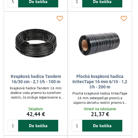
Do košíka
Do košíka
skleníky i ovocné kríky. Odolný
chemikáliám, vhodná pre záhony,
materiál odoláva UV žiareniu a
skleníky aj živé ploty. Funguje pri
chemikáliám. Ideálna pre záhradné
nízkom tlaku 1–1,5 bar, čo
a poľnohospodárske použitie.
umožňuje úspornú a efektívnu
závlahu.
Kvapková hadica Tandem
Plochá kvapková hadica
16/30 cm - 2,1 l/h - 100 m
IrritecTape 16 mm 6/10 - 1,2
l/h - 200 m
Kvapková hadica Tandem 16 mm
dodáva vodu priamo ku koreňom
Plochá kvapková hadica IrritecTape
rastlín, čo znižuje odparovanie a
16 mm zabezpečuje presnú a
spotrebu vody až o 70 %. Je vhodná
úspornú závlahu rastlín priamo ku
na závlahu záhonov, skleníkov či
koreňom. Pracuje pri nízkom tlaku
Skladom
Ihneď na odoslanie
živých plotov. Hadica pracuje pri
(0,1-0,7 bar), vhodná aj pre
42,44 €
21,37 €
nízkom tlaku 1–1,5 bar a má
samospádové zavlažovanie. Hadica
kvapky vo vzdialenosti 30 cm pre
s výdatnosťou 1,2 l/h a rozostupom
rovnomerné zavlažovanie. Odolný
Do košíka
Do košíka
kvapiek 10 cm minimalizuje
materiál a dvojitý otvor zamedzujú
premokrenie a odparovanie. Ideálna
upchávaniu, čo zaručuje spoľahlivú
pre malé záhony aj väčšie výsadby