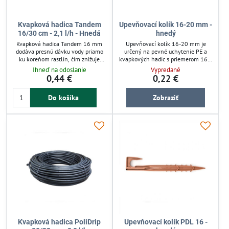
Kvapková hadica Tandem
Upevňovací kolík 16-20 mm -
16/30 cm - 2,1 l/h - Hnedá
hnedý
Kvapková hadica Tandem 16 mm
Upevňovací kolík 16-20 mm je
dodáva presnú dávku vody priamo
určený na pevné uchytenie PE a
ku koreňom rastlín, čím znižuje
kvapkových hadíc s priemerom 16 a
odparovanie a šetrí vodu až o 70 %.
20 mm v záhrade. Zabezpečuje
Ihneď na odoslanie
Vypredané
Hadica s kvapkovačmi vo
stabilitu zavlažovacích hadíc a ich
0,44 €
0,22 €
vzdialenosti 30 cm funguje pri
správne vedenie po povrchu, čím
nízkom tlaku 1–1,5 bar a je vhodná
zabraňuje ich neželanému posunu.
Do košíka
Zobraziť
pre záhony, skleníky či záhradné
Ideálny pre kvapkové závlahy v
rastliny. Odolný materiál
záhonoch a skleníkoch.
zabezpečuje dlhú životnosť a
jednoduchú inštaláciu nad
povrchom pôdy.
Kvapková hadica PoliDrip
Upevňovací kolík PDL 16 -