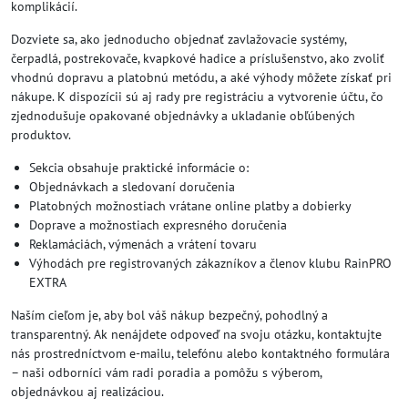
komplikácií.
Dozviete sa, ako jednoducho objednať zavlažovacie systémy,
čerpadlá, postrekovače, kvapkové hadice a príslušenstvo, ako zvoliť
vhodnú dopravu a platobnú metódu, a aké výhody môžete získať pri
nákupe. K dispozícii sú aj rady pre registráciu a vytvorenie účtu, čo
zjednodušuje opakované objednávky a ukladanie obľúbených
produktov.
Sekcia obsahuje praktické informácie o:
Objednávkach a sledovaní doručenia
Platobných možnostiach vrátane online platby a dobierky
Doprave a možnostiach expresného doručenia
Reklamáciách, výmenách a vrátení tovaru
Výhodách pre registrovaných zákazníkov a členov klubu RainPRO
EXTRA
Naším cieľom je, aby bol váš nákup bezpečný, pohodlný a
transparentný. Ak nenájdete odpoveď na svoju otázku, kontaktujte
nás prostredníctvom e-mailu, telefónu alebo kontaktného formulára
– naši odborníci vám radi poradia a pomôžu s výberom,
objednávkou aj realizáciou.