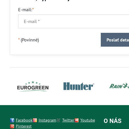
E-mail:
*
*
(Povinné)
Poslať deta
Facebook
Instagram
Twitter
Youtube
O NÁS
Pinterest