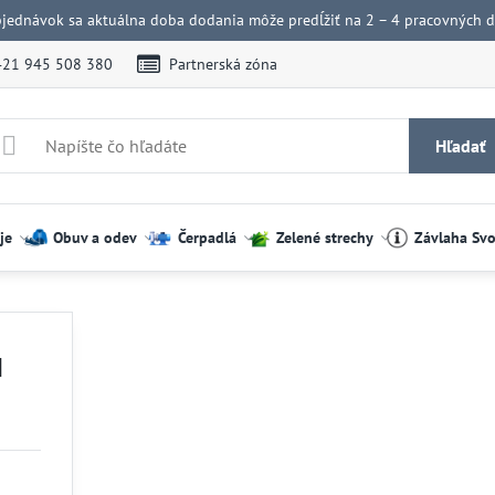
bjednávok sa aktuálna doba dodania môže predĺžiť na 2 – 4 pracovných dn
421 945 508 380
Partnerská zóna
Hľadať
je
Obuv a odev
Čerpadlá
Zelené strechy
Závlaha Sv
u