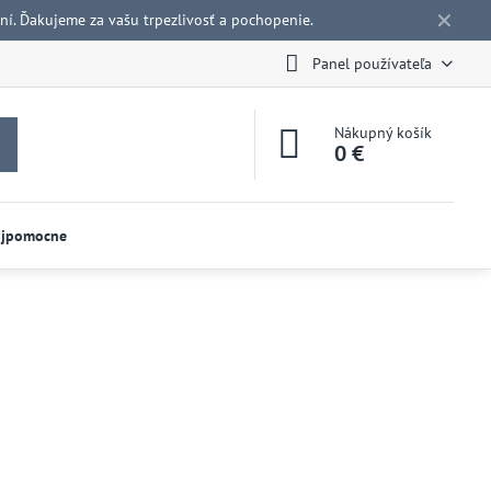
✕
í. Ďakujeme za vašu trpezlivosť a pochopenie.
Panel používateľa
Nákupný košík
0 €
ojpomocne