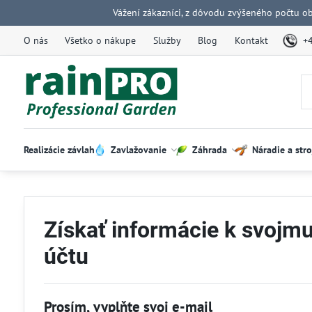
Vážení zákazníci, z dôvodu zvýšeného počtu o
O nás
Všetko o nákupe
Služby
Blog
Kontakt
+
Realizácie závlah
Zavlažovanie
Záhrada
Náradie a stro
Získať informácie k svojm
účtu
Prosím, vyplňte svoj e-mail