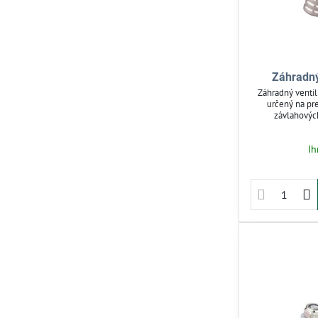
Záhradný
Záhradný ventil
určený na pr
závlahovýc
zabezpečuje odoln
Vhodný pre v
Ih
pripojenie záhr
bar, ideálny 
Jednoduchá mo