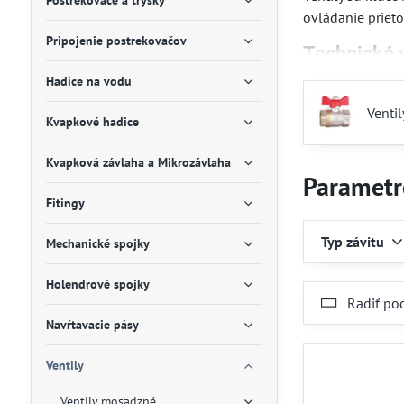
Postrekovače a trysky
ovládanie prieto
Pripojenie postrekovačov
Technické v
Hadice na vodu
Elektromagne
Ventily sú vy
Venti
Kvapkové hadice
Možnosť jedn
Kompatibilita
Kvapková závlaha a Mikrozávlaha
Parametr
Prečo si vy
Fitingy
Výber ventilov 
Typ závitu
Mechanické spojky
spoľahlivé fungo
Odporúčani
Holendrové spojky
Radiť po
Ventily odporúč
Navŕtavacie pásy
automatickej záv
Ventily
Ventily mosadzné