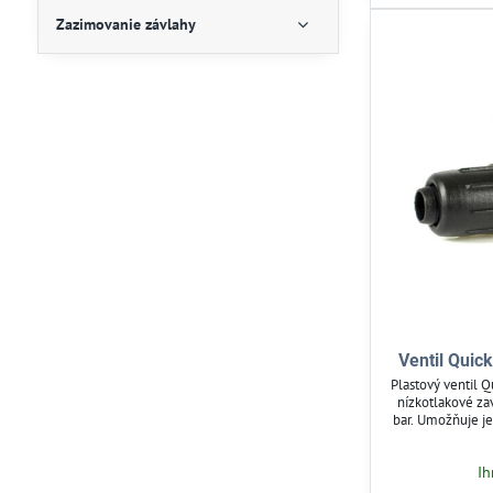
Zazimovanie závlahy
Ventil Quick
Plastový ventil Q
nízkotlakové za
bar. Umožňuje je
LPE potrubí a
kvapkovú závla
Ih
odolný voči UV 
uzáverom vho