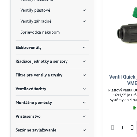
Ventily plastové
Ventily záhradné
Sprievodca nákupom
Elektroventily
Riadiace jednotky a senzory
Filtre pre ventily a trysky
Ventil Quick
VME 
Ventilové šachty
Plastový ventil Q
16x1/2” je ur
systémy do 4 ba
Montážne pomôcky
prietoku vody 
Ih
rozvodoch. Ventil
kompatibilný s
Príslušenstvo
závlahu a hobb
tesný uzáver
Sezónne zavlažovanie