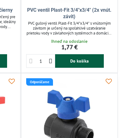
čierny
PVC ventil Plast-Fit 3/4"x3/4" (2x vnút.
závit)
určený pre
r, ideálny
PVC guľový ventil Plast-Fit 3/4"x3/4" s vnútorným
vody.
závitom je určený na spoľahlivé uzatváranie
prietoku
prietoku vody v závlahových systémoch a domácich
dia. Je
rozvodoch. Vyrobený z odolného plastu, odoláva
Ihneď na odoslanie
ý s PE
korózii, chemikáliám a UV žiareniu. Ľahká
1,77 €
opakované
konštrukcia a jednoduchá montáž zaručujú
 domáce
efektívne použitie v záhrade aj technických
aplikáciách.
Do košíka
Odporúčame