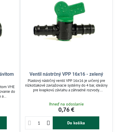
závitom
Ventil nástrčný VPP 16x16 - zelený
Plastový nástrčný ventil VPP 16x16 je určený pre
nízkotlakové zavlažovacie systémy do 4 bar, ideálny
ávitom VME
pre kvapkovú závlahu a záhradné rozvody.
žovanie do
Jednoducho sa montuje bez náradia a je
u a
kompatibilný s LDPE a HDPE hadicami. Ventil
hlivú
Ihneď na odoslanie
zaručuje spoľahlivú reguláciu prietoku a odolnosť
áž bez
0,76 €
voči UV žiareniu. Vhodný pre domáce a hobby
niu a
zavlažovanie s presným uzáverom.
. Výborný
ovacie
Do košíka