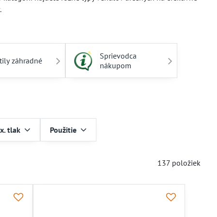
.
v zavlažovacích systémoch.
Sprievodca
 pri častom používaní.
tily záhradné
nákupom
zované zavlažovanie.
iou tlaku.
e vašu záhradu či trávnik. Naše ventily zabezpečujú
x. tlak
Použitie
tarostlivosti o rastliny.
137
položiek
ím dosiahnete efektívnu a bezporuchovú prevádzku
ovacím systémom a tlakové požiadavky.