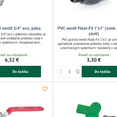
 ventil 3/4” eco, páka
PVC ventil Plast-Fit 1"x1" (vonk.
závit)
 3/4” eco s pákovou rukoväťou je
esné ovládanie prietoku vody v
PVC guľový ventil Plast-Fit 1"x1" je ur
h systémoch. Mosadzné telo
spoľahlivé uzatváranie prietoku vody v zá
osť proti korózii a dlhú životnosť.
a technických systémoch. Vyrobený z o
onkajšie vodovodné rozvody a
plastu, odoláva korózii, chemikáliám aj UV
neď na odoslanie
Ihneď na odoslanie
adných hadíc. Pracuje do tlaku 16
Je ľahký a jednoduchý na montáž s vnú
6,32 €
3,30 €
pre záhrady, terasy aj skleníky.
vonkajším závitom, vhodný pre zavlaž
ntáž bez špeciálneho náradia.
záhrad, domácu vodu či priemyselné po
Do košíka
Do košíka