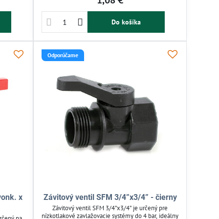
1,08 €
oduchý na
zavlažovanie.
ú závlahu
ádanie a
Do košíka
Odporúčame
vonk. x
Závitový ventil SFM 3/4”x3/4” - čierny
Závitový ventil SFM 3/4”x3/4” je určený pre
nízkotlakové zavlažovacie systémy do 4 bar, ideálny
určený na