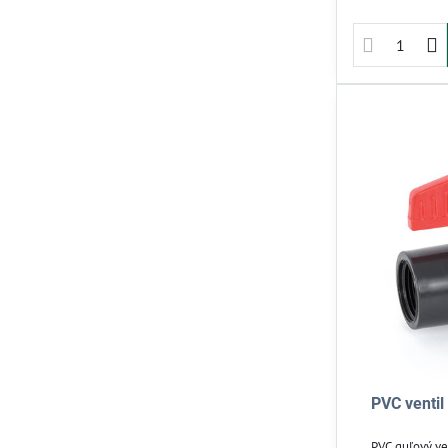
Jednoduchá mon
inš
PVC ventil 
PVC guľový ven