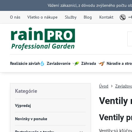
Vážení zákazníci, z dôvodu zvýšeného počtu o
O nás
Všetko o nákupe
Služby
Blog
Kontakt
+
Realizácie závlah
Zavlažovanie
Záhrada
Náradie a stro
Úvod
Zavlažov
Kategórie
Ventily
Výpredaj
Ventily p
Novinky v ponuke
Ventily sú kľúčo