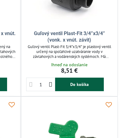
 x vnút.
Guľový ventil Plast-Fit 3/4”x3/4”
(vonk. x vnút. závit)
čený na
Guľový ventil Plast-Fit 3/4”x3/4” je plastový ventil
vlahových
určený na spoľahlivé uzatváranie vody v
dolného
závlahových a vodárenských systémoch. Má
 žiareniu.
zosilnené polymérové telo a nerezovú oceľovú
Ihneď na odoslanie
torným a
guľu, ktorá zaručuje dlhú životnosť a odolnosť voči
8,51 €
ovanie
tlaku až 16 bar. Vhodný je pre záhrady, domácnosti
užitia.
aj technické aplikácie. Jednoduchá montáž s
vonkajším aj vnútorným závitom zabezpečuje
Do košíka
rýchle zapojenie.