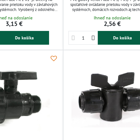
áranie prietoku vody v závlahových
spoľahlivé ovládanie prietoku vody v zá
systémoch. Vyrobený z odolného
systémoch, domácich rozvodoch aj tech
orózii, chemikáliám aj UV žiareniu.
aplikáciách. Vyrobený z odolného polypr
neď na odoslanie
Ihneď na odoslanie
uchému guľovému mechanizmu
PVC, odoláva korózii, chemikáliám a UV ž
3,15 €
2,56 €
 a presnú reguláciu. Vhodný pre
Jednoduchá montáž a nízka hmotnosť za
ácnosť i priemyselné použitie.
praktické použitie v záhrade aj hobby inšt
Do košíka
Do košíka