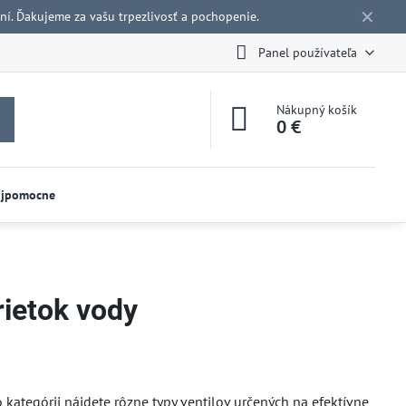
✕
í. Ďakujeme za vašu trpezlivosť a pochopenie.
Panel používateľa
Nákupný košík
0 €
ojpomocne
rietok vody
kategórii nájdete rôzne typy ventilov určených na efektívne