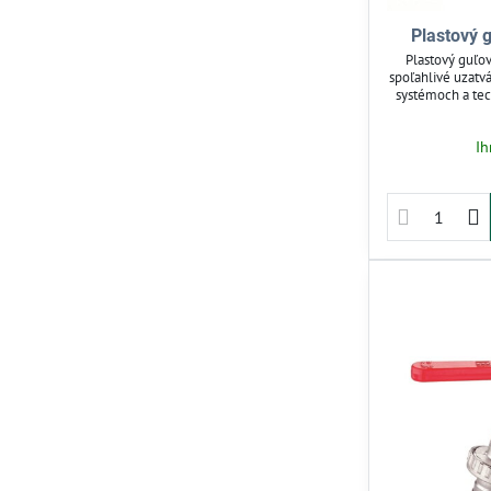
Plastový 
Plastový guľov
spoľahlivé uzatv
systémoch a tec
odolného polypr
chemikáliám. Je 
Ih
hobby zavlažovan
Jednoduchá mon
f