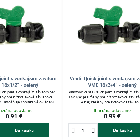
 joint s vonkajším závitom
Ventil Quick joint s vonkajším 
16x1/2” - zelený
VME 16x3/4” - zelený
uick joint s vonkajším závitom VME
Plastový ventil Quick joint s vonkajším z
čený pre nízkotlakové závlahové
16x3/4” je určený pre nízkotlakové zavla
r. Umožňuje spoľahlivé ovládanie
4 bar, ideálny pre kvapkovú závlah
v kvapkovej závlahu a záhradných
studenovodné systémy. Zaisťuje spoľa
neď na odoslanie
Ihneď na odoslanie
 je ľahký, odolný voči UV žiareniu a
reguláciu prietoku a jednoduchú mont
0,91 €
0,93 €
 PE hadicami. Vhodný pre domácu
náradia. Ventil je odolný voči UV žiare
y projekty. Jednoduchá montáž a
chemikáliám, kompatibilný s PE hadicami
 zaručujú dlhodobú funkčnosť.
pre záhrady, skleníky a domáce zavlaž
Do košíka
Do košíka
rozvody.