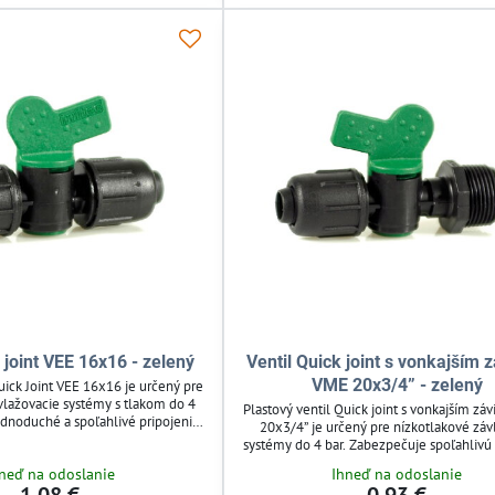
 joint VEE 16x16 - zelený
Ventil Quick joint s vonkajším 
VME 20x3/4” - zelený
uick Joint VEE 16x16 je určený pre
vlažovacie systémy s tlakom do 4
Plastový ventil Quick joint s vonkajším z
dnoduché a spoľahlivé pripojenie
20x3/4” je určený pre nízkotlakové zá
 kvapkovej hadice, ideálne pre
systémy do 4 bar. Zabezpečuje spoľahlivú
hu a záhradné rozvody. Ventil je
prietoku vody v kvapkovej závlahovej sú
neď na odoslanie
Ihneď na odoslanie
žiareniu a chemikáliám, s presným
domácich rozvodoch. Ventil je kompatibi
dným na opakované použitie.