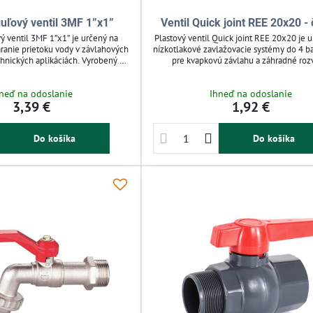
guľový ventil 3MF 1”x1”
Ventil Quick joint REE 20x20 - 
ý ventil 3MF 1”x1” je určený na
Plastový ventil Quick joint REE 20x20 je 
áranie prietoku vody v závlahových
nízkotlakové zavlažovacie systémy do 4 ba
hnických aplikáciách. Vyrobený z
pre kvapkovú závlahu a záhradné roz
opylénu a PVC, odoláva korózii a
Umožňuje rýchle a spoľahlivé ovládanie 
vhodný pre záhrady, domácnosti aj
vody s jednoduchou montážou bez nára
neď na odoslanie
Ihneď na odoslanie
ie s pracovným tlakom do 10 bar.
odolný voči UV žiareniu a kompatibiln
3,39 €
1,92 €
táž a nízka hmotnosť umožňujú
hadicami, čo zaručuje dlhú životnosť a 
lexibilné použitie.
použitie. Vhodný pre hobby závlahy aj
vodné systémy.
Do košíka
Do košíka