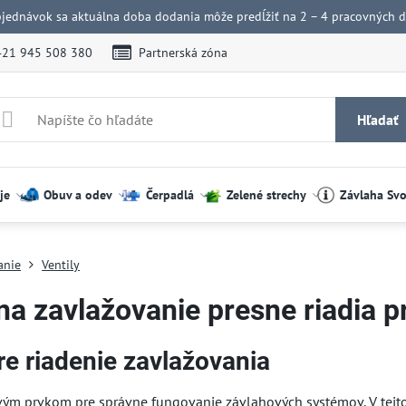
bjednávok sa aktuálna doba dodania môže predĺžiť na 2 – 4 pracovných dn
421 945 508 380
Partnerská zóna
Hľadať
je
Obuv a odev
Čerpadlá
Zelené strechy
Závlaha Sv
anie
Ventily
 na zavlažovanie presne riadia p
re riadenie zavlažovania
vým prvkom pre správne fungovanie závlahových systémov. V tejto 