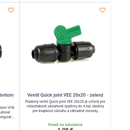
závitom
Ventil Quick joint VEE 20x20 - zelený
Plastový ventil Quick joint VEE 20x20 je určený pre
nízkotlakové závlahové systémy do 4 bar, ideálny
ávitom VME
pre kvapkovú závlahu a záhradné rozvody.
vlahové
Umožňuje jednoduché a spoľahlivé ovládanie
 reguláciu
prietoku vody s rýchlou montážou bez náradia.
stave a
Ihneď na odoslanie
Ventil je kompatibilný s PE hadicami a odolný voči
lný s PE
UV žiareniu, vhodný pre hobby aj domáce