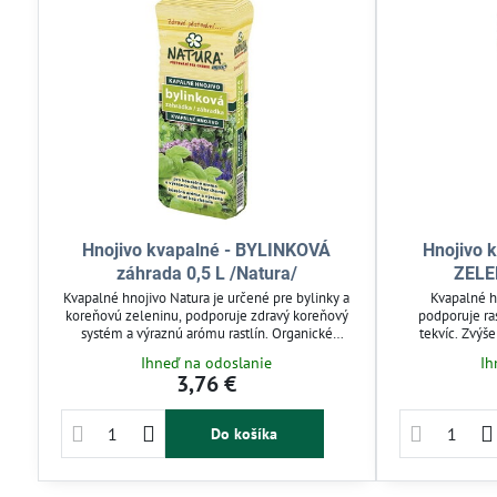
Hnojivo kvapalné - BYLINKOVÁ
Hnojivo 
záhrada 0,5 L /Natura/
ZELE
Kvapalné hnojivo Natura je určené pre bylinky a
Kvapalné h
koreňovú zeleninu, podporuje zdravý koreňový
podporuje ras
systém a výraznú arómu rastlín. Organické
tekvíc. Zvýš
zloženie zaisťuje ľahkú dostupnosť živín pre
prvkov urýchľuj
Ihneď na odoslanie
Ih
ekologické pestovanie v pôde i nádobách.
pôdnu štruktú
3,76 €
Ideálne pre aromatické rastliny ako šalvia,
voľnej pôde aj
tymián či medovka.
zálievkou ku 
Do košíka