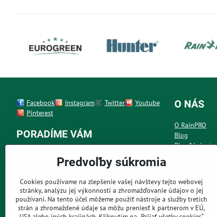
Facebook
Instagram
Twitter
Youtube
O NÁS
Pinterest
O RainPRO
PORADÍME VÁM
Blog
Plug&Irrigate
+421 945 508 380
Kontakt
Predvoľby súkromia
Po - Pia 7:00 - 19:00 h
Cookies používame na zlepšenie vašej návštevy tejto webovej
info@rainpro.sk
stránky, analýzu jej výkonnosti a zhromažďovanie údajov o jej
používaní. Na tento účel môžeme použiť nástroje a služby tretích
napísať nám môžete kedykoľvek
strán a zhromaždené údaje sa môžu preniesť k partnerom v EÚ,
USA alebo iných krajinách. Kliknutím na „Prijať všetky cookies“