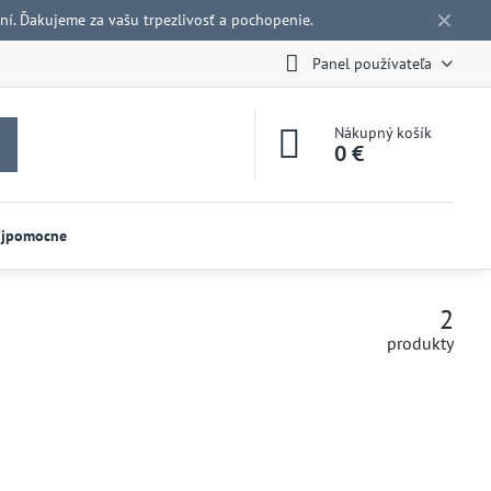
✕
í. Ďakujeme za vašu trpezlivosť a pochopenie.
Panel používateľa
Nákupný košík
0 €
ojpomocne
2
produkty