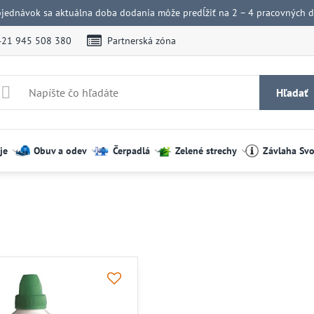
bjednávok sa aktuálna doba dodania môže predĺžiť na 2 – 4 pracovných dn
421 945 508 380
Partnerská zóna
Hľadať
je
Obuv a odev
Čerpadlá
Zelené strechy
Závlaha Sv