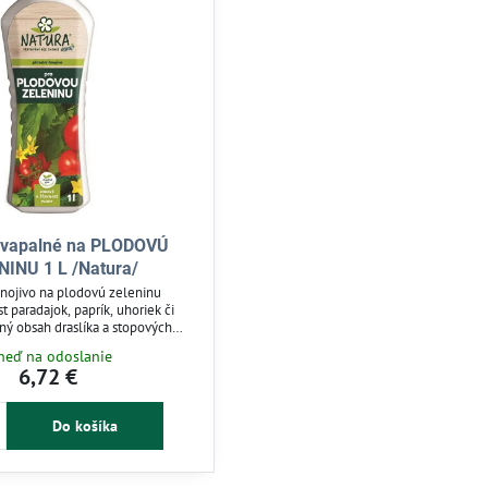
kvapalné na PLODOVÚ
NINU 1 L /Natura/
nojivo na plodovú zeleninu
t paradajok, paprík, uhoriek či
ený obsah draslíka a stopových
e dozrievanie plodov a zlepšuje
neď na odoslanie
ru. Vhodné na prihnojovanie vo
6,72 €
 nádobách. Jednoduchá aplikácia
koreňom bez poškodenia listov.
Do košíka