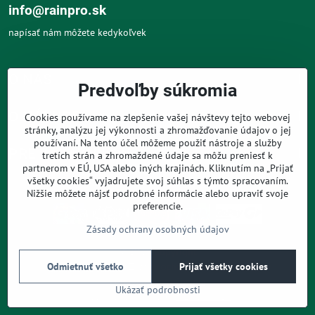
info@rainpro.sk
napísať nám môžete kedykoľvek
O NÁS
Predvoľby súkromia
O NÁKUPE
Cookies používame na zlepšenie vašej návštevy tejto webovej
stránky, analýzu jej výkonnosti a zhromažďovanie údajov o jej
používaní. Na tento účel môžeme použiť nástroje a služby
PRE ZÁKAZNÍKOV
tretích strán a zhromaždené údaje sa môžu preniesť k
partnerom v EÚ, USA alebo iných krajinách. Kliknutím na „Prijať
všetky cookies“ vyjadrujete svoj súhlas s týmto spracovaním.
Nižšie môžete nájsť podrobné informácie alebo upraviť svoje
preferencie.
Zásady ochrany osobných údajov
©
2026
Copyright
Predvoľby súkromia
Zásady ochrany osobných údajov
Odmietnuť všetko
Prijať všetky cookies
Podmienky používania
Ukázať podrobnosti
Vytvorené pomocou:
BiznisWeb.sk