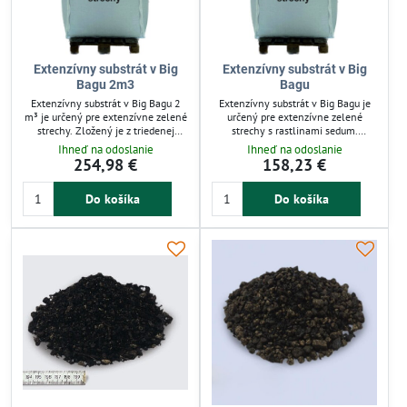
Extenzívny substrát v Big
Extenzívny substrát v Big
Bagu 2m3
Bagu
Extenzívny substrát v Big Bagu 2
Extenzívny substrát v Big Bagu je
m³ je určený pre extenzívne zelené
určený pre extenzívne zelené
strechy. Zložený je z triedenej
strechy s rastlinami sedum.
rašeliny, priemyslového kompostu,
Zložený je z rašeliny, kompostu,
Ihneď na odoslanie
Ihneď na odoslanie
kremičitého piesku a
kremičitého piesku a
254,98 €
158,23 €
expandovaného ílu, čo zabezpečuje
expandovaného ílu, čo zabezpečuje
dobrú vzdušnosť a zadržiavanie
dobrú priepustnosť a optimálne
Do košíka
Do košíka
vlhkosti. Hodnota pH je v rozmedzí
podmienky pre rast. Dodáva sa v 1
5,5–7,5, ideálny pre pestovanie
m³ balení, vhodný pre ekologické a
rastlín na strešných záhradách.
úsporné riešenia zelených striech.