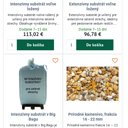
Intenzívny substrát voľne
Extenzívny substrát voľne
ložený
ložený
Intenzívny substrát voľne ložený je
Extenzívny substrát je určený pre
určený pre intenzívne zelené
extenzívne zelené strechy, ideálny
strechy. Obsahuje vyvážené živiny a
pre pestovanie sedum rastlín.
má neutrálne pH, čo podporuje
Zložený z rašeliny, kompostu,
Dodanie 7–15 dní
Dodanie 7–15 dní
zdravý rast rastlín. Substrát zaisťuje
kremičitého piesku a
113,02 €
96,78 €
dobrú priepustnosť vody a
expandovaného ílu zabezpečuje
optimálne podmienky pre koreňový
optimálnu drenáž a stabilitu.
Do košíka
Do košíka
systém. Vhodný je pre pestovanie
Vhodný pre zakladanie a údržbu
náročnejších záhradných rastlín na
ekologických zelených striech v
strechách.
záhradách a na budovách.
Intenzívny substrát v Big
Prírodné kamenivo, frakcia
Bagu
16 - 22 mm
Intenzívny substrát v Big Bagu je
Prírodné kamenivo frakcie 16 – 22