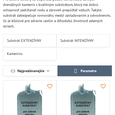
drenážnych kamenív s kvalitným substrátom, ktorý má dobrú
schopnosť zadržiavať vodu a zároveň prepúšťať vzduch. Takýto
substrát zabezpečuje rovnováhu medzi zavlažovaním a odvodnením,
čo je kľúčové pre zdravie rastlín a dlhodobú životnosť zelených
striech.
Substrát EXTENZÍVNY
Substrát INTENZÍVNY
Kamenivo
Najpredávanejšie
Parametre