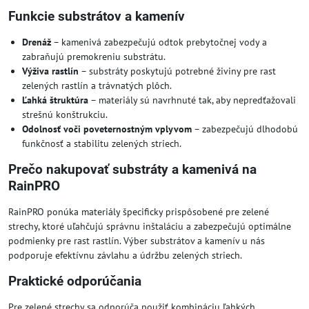
Funkcie substrátov a kamenív
Drenáž
– kamenivá zabezpečujú odtok prebytočnej vody a
zabraňujú premokreniu substrátu.
Výživa rastlín
– substráty poskytujú potrebné živiny pre rast
zelených rastlín a trávnatých plôch.
Ľahká štruktúra
– materiály sú navrhnuté tak, aby nepredťažovali
strešnú konštrukciu.
Odolnosť voči poveternostným vplyvom
– zabezpečujú dlhodobú
funkčnosť a stabilitu zelených striech.
Prečo nakupovať substráty a kamenivá na
RainPRO
RainPRO ponúka materiály špecificky prispôsobené pre zelené
strechy, ktoré uľahčujú správnu inštaláciu a zabezpečujú optimálne
podmienky pre rast rastlín. Výber substrátov a kamenív u nás
podporuje efektívnu závlahu a údržbu zelených striech.
Praktické odporúčania
Pre zelené strechy sa odporúča použiť kombináciu ľahkých