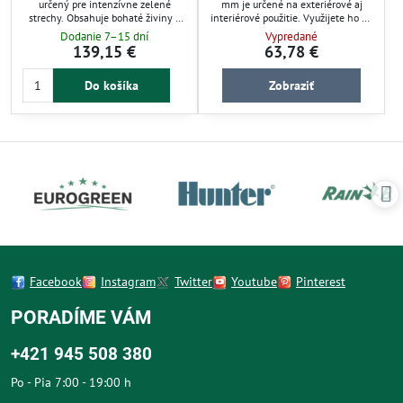
určený pre intenzívne zelené
mm je určené na exteriérové aj
strechy. Obsahuje bohaté živiny a
interiérové použitie. Využijete ho pri
má neutrálne pH, čo zabezpečuje
úpravách zelených striech, záhrad,
Dodanie 7–15 dní
Vypredané
optimálne podmienky pre rast
chodníkov a okolia domu. Zlepšuje
139,15 €
63,78 €
rastlín. Tento substrát podporuje
drenáž a stabilitu povrchov, čím
zdravý rast a dlhodobú stabilitu
chráni rastliny a zabraňuje erózii.
Do košíka
Zobraziť
vegetačnej vrstvy. Ideálny pre
Dodáva sa v praktickom BIG BAGu
profesionálne záhradné projekty.
pre jednoduchú manipuláciu.
Facebook
Instagram
Twitter
Youtube
Pinterest
PORADÍME VÁM
+421 945 508 380
Po - Pia 7:00 - 19:00 h