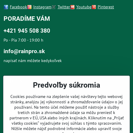
Facebook
Instagram
Twitter
Youtube
Pinterest
PORADÍME VÁM
+421 945 508 380
Po - Pia 7:00 - 19:00 h
info@rainpro.sk
napísať nám môžete kedykoľvek
O NÁS
Predvoľby súkromia
O NÁKUPE
Cookies používame na zlepšenie vašej návštevy tejto webovej
stránky, analýzu jej výkonnosti a zhromažďovanie údajov o jej
používaní. Na tento účel môžeme použiť nástroje a služby
PRE ZÁKAZNÍKOV
tretích strán a zhromaždené údaje sa môžu preniesť k
partnerom v EÚ, USA alebo iných krajinách. Kliknutím na „Prijať
všetky cookies“ vyjadrujete svoj súhlas s týmto spracovaním.
Nižšie môžete nájsť podrobné informácie alebo upraviť svoje