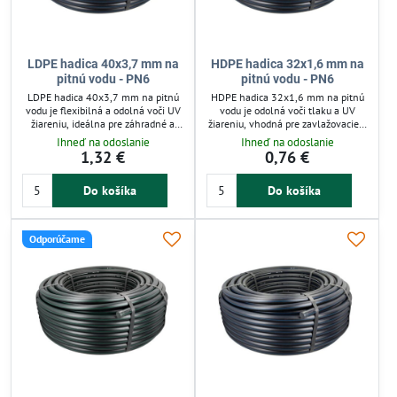
LDPE hadica 40x3,7 mm na
HDPE hadica 32x1,6 mm na
pitnú vodu - PN6
pitnú vodu - PN6
LDPE hadica 40x3,7 mm na pitnú
HDPE hadica 32x1,6 mm na pitnú
vodu je flexibilná a odolná voči UV
vodu je odolná voči tlaku a UV
žiareniu, ideálna pre záhradné a
žiareniu, vhodná pre zavlažovacie a
poľnohospodárske zavlažovanie.
vodovodné systémy. Zabezpečuje
Ihneď na odoslanie
Ihneď na odoslanie
Zabezpečuje efektívny rozvod vody
spoľahlivý prenos vody v náročných
1,32 €
0,76 €
v záhrade, skleníku či na poli.
podmienkach a dlhodobú životnosť.
Materiál LDPE umožňuje
Flexibilná s pevnou konštrukciou,
Do košíka
Do košíka
jednoduchú manipuláciu a
jednoduchá na inštaláciu a
spoľahlivú prevádzku pri tlaku do 6
ekologická.
barov.
Odporúčame