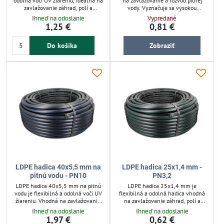
odolná voči UV žiareniu, ideálna na
na zavlažovanie a rozvod pitnej
zavlažovanie záhrad, polí a
vody. Vyznačuje sa vysokou
skleníkov. Vhodná na rozvod vody v
pevnosťou a odolnosťou proti tlaku,
Ihneď na odoslanie
Vypredané
kvapkových a mikrozavlažovacích
UV žiareniu a chemikáliám. Hodí sa
1,25 €
0,81 €
systémoch, zabezpečuje spoľahlivý
pre náročné vonkajšie aj podzemné
prenos vody pri nízkom tlaku.
inštalácie. Jednoduchá manipulácia
Do košíka
Zobraziť
Ľahká a pevná konštrukcia
zaručuje rýchlu montáž a dlhodobú
umožňuje jednoduchú inštaláciu a
spoľahlivosť v závlahových
dlhú životnosť.
systémoch.
LDPE hadica 40x5,5 mm na
LDPE hadica 25x1,4 mm -
pitnú vodu - PN10
PN3,2
LDPE hadica 40x5,5 mm na pitnú
LDPE hadica 25x1,4 mm je
vodu je flexibilná a odolná voči UV
flexibilná a odolná hadica vhodná
žiareniu. Vhodná na zavlažovanie
na zavlažovanie záhrad, polí a
záhrad, polí a skleníkov v
skleníkov. Odoláva UV žiareniu a
Ihneď na odoslanie
Ihneď na odoslanie
kvapkových alebo
chemikáliám, s pracovným tlakom
1,97 €
0,62 €
mikrozavlažovacích systémoch.
do 3,2 bar. Ideálna pre kvapkové a