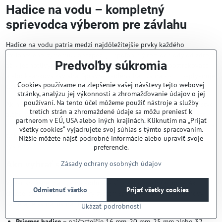
Hadice na vodu – kompletný
sprievodca výberom pre závlahu
Hadice na vodu patria medzi najdôležitejšie prvky každého
závlahového systému. Zabezpečujú spoľahlivý rozvod vody od zdroja
Predvoľby súkromia
až k jednotlivým zavlažovacím komponentom, ako sú postrekovače
alebo kvapková závlaha. Správne zvolená hadica na vodu ovplyvňuje
Cookies používame na zlepšenie vašej návštevy tejto webovej
tlak vody, životnosť systému aj celkovú efektivitu zavlažovania.
stránky, analýzu jej výkonnosti a zhromažďovanie údajov o jej
používaní. Na tento účel môžeme použiť nástroje a služby
Ak hľadáte kvalitné hadice na vodu pre záhradu, poľnohospodárstvo
tretích strán a zhromaždené údaje sa môžu preniesť k
alebo profesionálne použitie, v našej ponuke nájdete široký výber
partnerom v EÚ, USA alebo iných krajinách. Kliknutím na „Prijať
riešení. Ponúkame LDPE a HDPE hadice na vodu rôznych priemerov a
všetky cookies“ vyjadrujete svoj súhlas s týmto spracovaním.
tlakových tried, ktoré sú vhodné pre malé aj rozsiahle závlahové
Nižšie môžete nájsť podrobné informácie alebo upraviť svoje
systémy.
preferencie.
Ako vybrať správnu hadicu na vodu
Zásady ochrany osobných údajov
Výber správnej hadice na vodu závisí od viacerých faktorov. Ak
Odmietnuť všetko
Prijať všetky cookies
chcete, aby bol váš závlahový systém spoľahlivý a bezproblémový,
zamerajte sa najmä na tieto parametre:
Ukázať podrobnosti
Priemer hadice
– najčastejšie 16 mm, 20 mm, 25 mm alebo 32