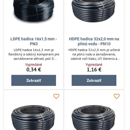
Výber hadice na vodu závisí od priemeru, tlaku a typu závlahy. Pre
menšie záhrady sú vhodné LDPE hadice, pre hlavné rozvody
odporúčame HDPE hadice.
Aký priemer hadice na vodu zvoliť?
LDPE hadica 16x1,5 mm -
HDPE hadica 32x2,0 mm na
16 mm – kvapková závlaha
PN3
pitnú vodu - PN10
25 mm – bežná záhrada
LDPE hadica 16x1,5 mm je
HDPE hadica 32x2,0 mm je určená
flexibilný a odolný komponent pre
na pitnú vodu a zavlažovanie,
32 mm – väčšie systémy
zavlažovanie záhrad, polí či
odolná voči tlaku, UV žiareniu a
skleníkov. Vhodná na rozvod vody v
poveternostným vplyvom. Materiál
Vypredané
Vypredané
kvapkových a mikrozavlažovacích
vysokohustotného polyetylénu
0,34 €
1,16 €
systémoch s pracovným tlakom do
zabezpečuje pevnosť a dlhú
3 barov. Ľahká manipulácia,
životnosť. Hadica je vhodná pre
Zobraziť
Zobraziť
odolnosť voči UV žiareniu a
podzemné i povrchové vedenie,
chemikáliám zaručujú dlhú
ideálna pre záhradné a
životnosť a spoľahlivosť v rôznych
poľnohospodárske zavlažovacie
podmienkach.
systémy. Ľahko sa inštaluje a
spoľahlivo funguje v náročných
podmienkach.