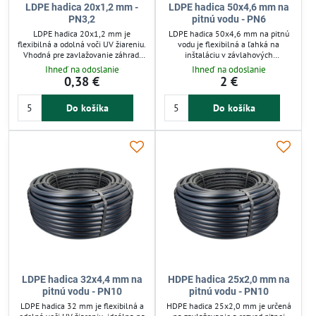
LDPE hadica 20x1,2 mm -
LDPE hadica 50x4,6 mm na
PN3,2
pitnú vodu - PN6
LDPE hadica 20x1,2 mm je
LDPE hadica 50x4,6 mm na pitnú
flexibilná a odolná voči UV žiareniu.
vodu je flexibilná a ľahká na
Vhodná pre zavlažovanie záhrad,
inštaláciu v závlahových
polí aj skleníkov, ideálna na
systémoch. Odolná voči UV žiareniu
Ihneď na odoslanie
Ihneď na odoslanie
kvapkovú závlahu. Má nízku
a chemikáliám, zabezpečuje dlhú
0,38 €
2 €
hmotnosť a zvláda tlak do 3 barov.
životnosť a spoľahlivý rozvod vody
Zaručuje jednoduchú manipuláciu a
v záhrade, skleníku či na poli.
Do košíka
Do košíka
dlhú životnosť v závlahových
Vhodná pre kvapkovú závlahu a
systémoch.
tlak do 6 barov.
LDPE hadica 32x4,4 mm na
HDPE hadica 25x2,0 mm na
pitnú vodu - PN10
pitnú vodu - PN10
LDPE hadica 32 mm je flexibilná a
HDPE hadica 25x2,0 mm je určená