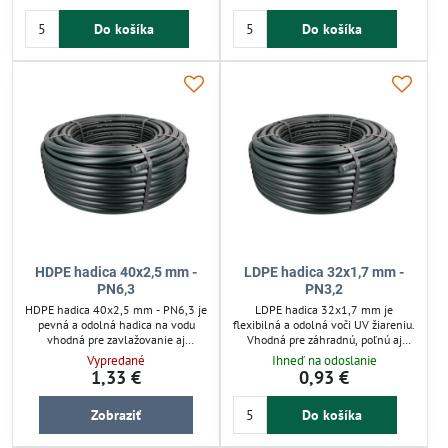
Ľahká a pevná hadica zabezpečuje
mikrozavlažovacie systémy,
Do košíka
Do košíka
spoľahlivý rozvod vody s dlhou
zabezpečuje spoľahlivý rozvod vody.
životnosťou a odolnosťou voči tlaku
Ľahká manipulácia a dlhá životnosť
aj poveternostným vplyvom.
zvyšujú efektivitu závlahy.
HDPE hadica 40x2,5 mm -
LDPE hadica 32x1,7 mm -
PN6,3
PN3,2
HDPE hadica 40x2,5 mm - PN6,3 je
LDPE hadica 32x1,7 mm je
pevná a odolná hadica na vodu
flexibilná a odolná voči UV žiareniu.
vhodná pre zavlažovanie aj
Vhodná pre záhradnú, poľnú aj
vodovodné systémy. Zvláda vysoký
skleníkovú závlahu vrátane
Vypredané
Ihneď na odoslanie
tlak, UV žiarenie a mechanické
kvapkovej závlahy. Zabezpečuje
1,33 €
0,93 €
poškodenie, čo zabezpečuje
spoľahlivý rozvod vody pri tlaku do
dlhodobú životnosť v náročnom
3 barov. Ľahká manipulácia a dlhá
Zobraziť
Do košíka
prostredí. Je flexibilná, tvarovo
životnosť zlepšujú efektivitu
stabilná a ľahko sa inštaluje,
zavlažovania.
ideálna pre efektívne zavlažovanie