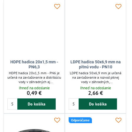
záhrad a polí.
HDPE hadica 20x1,5 mm -
LDPE hadica 50x6,9 mm na
PN6,3
pitnú vodu - PN10
HDPE hadica 20x1,5 mm - PN6 je
LDPE hadica 50x6,9 mm je určená
určená na zavlažovanie a distribúciu
na zavlažovanie a rozvod pitnej
vody v záhradných aj
vody v záhradných,
priemyselných systémoch.
poľnohospodárskych aj
Ihneď na odoslanie
Ihneď na odoslanie
Vyznačuje sa vysokou odolnosťou
skleníkových systémoch. Vyznačuje
0,49 €
2,66 €
proti tlaku, UV žiareniu a
sa vysokou flexibilitou, odolnosťou
mechanickému poškodeniu.
voči UV žiareniu a chemikáliám. Je
Do košíka
Do košíka
Flexibilná a tvarovo stabilná,
ľahká, pevná a odolná proti
zabezpečuje dlhú životnosť a
poškodeniu, čo zabezpečuje
jednoduchú montáž. Ideálna pre
spoľahlivú prevádzku pri nízkom
spoľahlivé zavlažovacie riešenia.
tlaku. Jednoduchá inštalácia a dlhá
Odporúčame
životnosť uľahčujú starostlivosť o
rastliny.