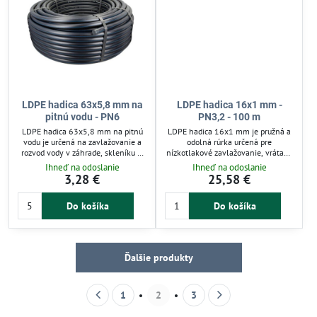
LDPE hadica 63x5,8 mm na
LDPE hadica 16x1 mm -
pitnú vodu - PN6
PN3,2 - 100 m
LDPE hadica 63x5,8 mm na pitnú
LDPE hadica 16x1 mm je pružná a
vodu je určená na zavlažovanie a
odolná rúrka určená pre
rozvod vody v záhrade, skleníku či
nízkotlakové zavlažovanie, vrátane
poľnohospodárstve. Flexibilný
kvapkovej a mikrozávlahy. Mäkký
Ihneď na odoslanie
Ihneď na odoslanie
nízkohustotný polyetylén
materiál uľahčuje inštaláciu a
3,28 €
25,58 €
zabezpečuje jednoduchú
obchádzanie prekážok. Vhodná pre
manipuláciu aj pri nízkych
záhrady, skleníky a
Do košíka
Do košíka
teplotách a odolnosť voči UV
poľnohospodárske plochy, s dlhou
žiareniu. Hadica zvládne tlak do 6
životnosťou vďaka odolnosti voči
barov, ideálna pre kvapkovú
poveternostným vplyvom. Balenie
závlahu a mikrozavlažovacie
100 m zjednodušuje rozvod vody.
systémy.
Ďalšie produkty
1
2
3