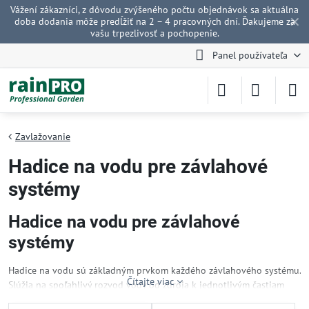
Vážení zákazníci, z dôvodu zvýšeného počtu objednávok sa aktuálna
✕
doba dodania môže predĺžiť na 2 – 4 pracovných dní. Ďakujeme za
vašu trpezlivosť a pochopenie.
Panel používateľa
Zavlažovanie
Hadice na vodu pre závlahové
systémy
Hadice na vodu pre závlahové
systémy
Hadice na vodu sú základným prvkom každého závlahového systému.
Čítajte viac
Slúžia na spoľahlivý rozvod vody od zdroja k jednotlivým častiam
závlahy, ako sú postrekovače, kvapková závlaha alebo ďalšie