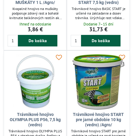
MUŠKÁTY 1 L /Agro/
START 7,5 kg (vedro)
Kvapalné hnojivo na muškáty
Trávnikové hnojivo BASIC START je
podporuje zdravý rast a bohaté
určené na zakladanie a dosev
kvitnutie balkónových rastlín ako
trávnika. Urýchľuje rast vďaka
petúnie či begónie. Má zloženie
optimálnemu pomeru dusíka,
Ihneď na odoslanie
Dodanie 7–15 dní
NPK 7-4-5, ktoré zabezpečuje
fosforu a draslíka (18-20-10) s
3,86 €
31,73 €
vyváženú výživu počas vegetačného
prídavkom horčíka. Granulované
obdobia. Použitie je jednoduché,
hnojivo pôsobí 8–10 týždňov a
Do košíka
Do košíka
stačí 15 ml na 2 litre vody raz za
pokryje plochu až 350 m². Vhodné
dva týždne. Vhodné pre
pre záhradkárov, ktorí potrebujú
záhradkárov aj pestovateľov
rýchle a efektívne riešenie pre
balkónových kvetín.
zdravý trávnik.
Trávnikové hnojivo
Trávnikové hnojivo START
OLYMPIA PLUS P56, 7,5 kg
pre jarné obdobie 10 kg
(vedro)
(vedro) /Agro/
Trávnikové hnojivo OLYMPIA PLUS
Trávnikové hnojivo START pre jarné
P56 s obsahom dusíka, fosforu a
obdobie je určené na prvé hnojenie