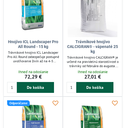
Hnojivo ICL Landscaper Pro
Trávnikové hnojivo
All Round - 15 kg
CALCIGRAN® - vápenaté 25
kg
Trávnikové hnojivo ICL Landscaper
Pro All Round zabezpečuje postupné
Trávnikové hnojivo CALCIGRAN® je
uvoľňovanie živín až na 4-5
určené na pravidelnú starostlivosť o
mesiacov, podporuje vyvážený rast
trávniky od februára do augusta.
koreňov a výhonkov. Obsahuje
Obsahuje vápenaté látky, ktoré
Ihneď na odoslanie
Ihneď na odoslanie
horčík pre sviežu zelenú farbu
zlepšujú prienik živín aj v hustých
72,29 €
27,01 €
trávnika. Určené na jar a leto,
trávnikoch a zvyšujú pH pôdy. Je
vhodné pre všetky záhradné
bezprašné, bez lepkavosti a
trávniky. Zlepšuje odolnosť a
Do košíka
Do košíka
zabezpečuje dlhodobú výživu
celkovú kondíciu trávnika.
trávnika. Vhodné pre všetky typy
trávnikov a piesočnaté substráty.
Odporúčame