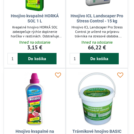
Hnojivo kvapalné HORKÁ
Hnojivo ICL Landscaper Pro
SOĽ 1 L
Stress Control - 15 kg
Kvapalné hnojivo HORKÁ SOĽ
Hnojivo ICL Landscaper Pro Stress
zabezpečuje rýchle doplnenie
Control je určené na prípravu
horčíka v rastlinách. Odstraňuje
trávnika na stresové obdobia.
žltnutie listov a opadávanie ihličia
Vysoký obsah draslíka posilňuje
Ihneď na odoslanie
Ihneď na odoslanie
spôsobené nedostatkom Mg.
bunkové steny a reguluje vodný
3,15 €
66,22 €
Obsahuje 5 % horčíka a 10 % síry
režim rastliny. Dusík s riadeným
pre lepšiu výživu rastlín. Použiteľné
uvoľňovaním podporuje rast len za
Do košíka
Do košíka
na postrek alebo zálievku, vhodné
priaznivých podmienok. Mini
pre záhrady a pestovateľov
granule zabezpečujú rovnomernú
zeleniny či ovocia. Pomáha udržať
distribúciu živín pre zdravý trávnik.
zdravý rast a vitalitu rastlín.
Vhodné na aplikáciu od marca do
septembra.
Hnojivo kvapalné na
Trávnikové hnojivo BASIC