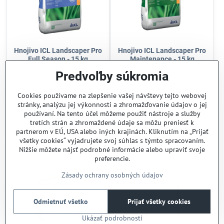
Hnojivo ICL Landscaper Pro
Hnojivo ICL Landscaper Pro
Full Season - 15 kg
Maintenance - 15 kg
Hnojivo ICL Landscaper Pro Full
Hnojivo ICL Landscaper Pro
Predvoľby súkromia
Season poskytuje postupný prísun
Maintenance je určené na údržbu
živín až na 8-9 mesiacov,
trávnika s riadeným uvoľňovaním
podporujúc vyrovnaný rast a silný
živín po dobu 2-3 mesiacov.
Skladom
Skladom
Cookies používame na zlepšenie vašej návštevy tejto webovej
koreňový systém. Obsah horčíka
Obsahuje dusík a horčík pre sviežu
67,59 €
59,53 €
stránky, analýzu jej výkonnosti a zhromažďovanie údajov o jej
zlepšuje farbu listov a zvyšuje
zelenú farbu a podporuje vyvážený
používaní. Na tento účel môžeme použiť nástroje a služby
odolnosť trávnika proti chorobám a
rast koreňov aj výhonkov. Použitie
Do košíka
Do košíka
burinám. Určené pre záhradníkov,
je vhodné od marca do júla, ideálne
tretích strán a zhromaždené údaje sa môžu preniesť k
ktorí chcú efektívnu a dlhodobú
po aerifikácii trávnika. Zabezpečuje
partnerom v EÚ, USA alebo iných krajinách. Kliknutím na „Prijať
starostlivosť o trávnik. Jednoduchá
rovnomernú výživu a rýchly
všetky cookies“ vyjadrujete svoj súhlas s týmto spracovaním.
aplikácia uľahčuje pravidelnú
vizuálny efekt.
Nižšie môžete nájsť podrobné informácie alebo upraviť svoje
závlahu.
preferencie.
Zásady ochrany osobných údajov
Odmietnuť všetko
Prijať všetky cookies
Ukázať podrobnosti