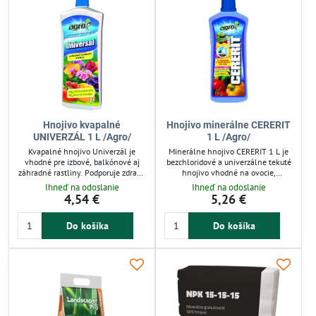
Hnojivo kvapalné
Hnojivo minerálne CERERIT
UNIVERZÁL 1 L /Agro/
1 L /Agro/
Kvapalné hnojivo Univerzál je
Minerálne hnojivo CERERIT 1 L je
vhodné pre izbové, balkónové aj
bezchloridové a univerzálne tekuté
záhradné rastliny. Podporuje zdravý
hnojivo vhodné na ovocie,
rast a bohaté kvitnutie vďaka
zeleninu, okrasné dreviny a chmeľ.
Ihneď na odoslanie
Ihneď na odoslanie
vyváženému zloženiu dusíka,
Podporuje základné hnojenie aj
4,54 €
5,26 €
fosforu a draslíka (4-2-3).
prihnojovanie počas celej
Používajte pravidelne počas celého
vegetačnej sezóny. Obsah horčíka
Do košíka
Do košíka
roka pre optimálne výsledky.
zvyšuje úrodnosť a zlepšuje
Jednoduché dávkovanie uľahčuje
sfarbenie plodov. Guáno a morské
starostlivosť o rastliny.
riasy zlepšujú príjem živín
rastlinami. Ideálne pre záhradkárov
aj pestovateľov v skleníku.