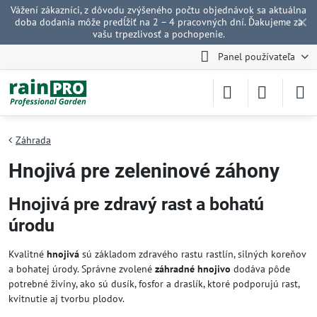
Vážení zákazníci, z dôvodu zvýšeného počtu objednávok sa aktuálna
✕
doba dodania môže predĺžiť na 2 – 4 pracovných dní. Ďakujeme za
vašu trpezlivosť a pochopenie.
Panel používateľa
Záhrada
Hnojivá pre zeleninové záhony
Hnojivá pre zdravý rast a bohatú
úrodu
Kvalitné
hnojivá
sú základom zdravého rastu rastlín, silných koreňov
a bohatej úrody. Správne zvolené
záhradné hnojivo
dodáva pôde
potrebné živiny, ako sú dusík, fosfor a draslík, ktoré podporujú rast,
kvitnutie aj tvorbu plodov.