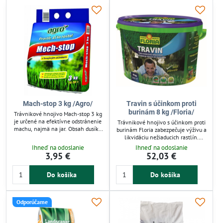
zabezpečí pravidelnú výživu.
plodov.
Mach-stop 3 kg /Agro/
Travin s účinkom proti
burinám 8 kg /Floria/
Trávnikové hnojivo Mach-stop 3 kg
je určené na efektívne odstránenie
Trávnikové hnojivo s účinkom proti
machu, najmä na jar. Obsah dusíka
burinám Floria zabezpečuje výživu a
a železa podporuje rýchlu
likvidáciu nežiaducich rastlín.
regeneráciu trávnika a zlepšuje jeho
Zároveň prevzdušňuje pôdu, čo
Ihneď na odoslanie
Ihneď na odoslanie
farbu. Po aplikácii mach vyschne a
podporuje zdravý rast trávnika.
3,95 €
52,03 €
ľahko sa odstráni, čím sa uvoľnia
Dlhodobé pôsobenie až 2 mesiace
miesta pre nový porast. Vhodné pre
je ideálne pre všetky typy
všetky typy trávnikov.
Do košíka
Do košíka
trávnikov. Jednoduché dávkovanie a
účinné zloženie s dusíkom,
fosforom a draslíkom zlepšujú
kondíciu trávnika a znižujú výskyt
Odporúčame
burín.