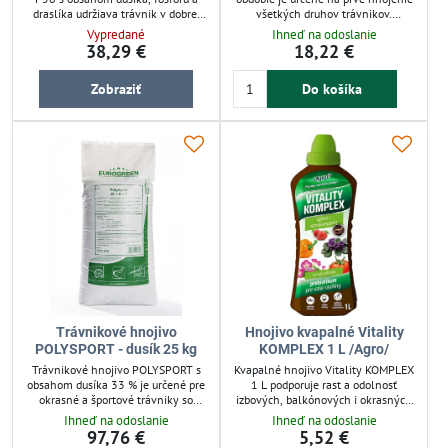
draslíka udržiava trávnik v dobrej
všetkých druhov trávnikov.
kondícii až 12 týždňov. Znižuje
Podporuje rýchly rast a regeneráciu
Vypredané
Ihneď na odoslanie
riziko popálenia a podporuje
po zime vďaka vysokému obsahu
38,29 €
18,22 €
odolnosť voči chorobám. Vhodné
dusíka. Fosfor posilňuje koreňový
pre všetky trávnikové plochy, aj po
systém, horčík zlepšuje farbu trávy.
Zobraziť
Do košíka
doseve či založení trávnika.
Jednoduchá aplikácia rozhodením.
Granulácia MINI zabezpečuje
rovnomerné rozloženie živín.
Trávnikové hnojivo
Hnojivo kvapalné Vitality
POLYSPORT - dusík 25 kg
KOMPLEX 1 L /Agro/
Trávnikové hnojivo POLYSPORT s
Kvapalné hnojivo Vitality KOMPLEX
obsahom dusíka 33 % je určené pre
1 L podporuje rast a odolnosť
okrasné a športové trávniky so
izbových, balkónových i okrasných
strednou až vysokou potrebou živín.
rastlín. Obsahuje výluh z
Ihneď na odoslanie
Ihneď na odoslanie
Zaisťuje dlhodobé hnojenie až na
dážďovkového kompostu, ktorý
97,76 €
5,52 €
12 týždňov. Granulované hnojivo
zlepšuje regeneráciu po stresoch