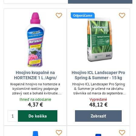
Odporúčame
Hnojivo kvapalné na
Hnojivo ICL Landscaper Pro
HORTENZIE 1 L /Agro/
Spring & Summer - 15 kg
Kvapalné hnojivo na hortenzie a
Hnojivo ICL Landscaper Pro Spring
kyslomilné rastliny podporuje
& Summer je určené na závlahu
zdravý rast a bohaté kvitnutie.
trávnika od marca do septembra.
Vyvážené živiny (7-4-5) zabezpečujú
Vďaka technológii riadeného
Ihneď na odoslanie
Vypredané
optimálny vývoj plodov a
uvoľňovania zabezpečuje postupný
4,37 €
48,12 €
pestovanie v záhrade či nádobách.
a dlhodobý prísun živín až na 3
Použitie je jednoduché, aplikujte raz
mesiace. Obsahuje dusík, draslík,
Do košíka
Zobraziť
za 14 dní od apríla do septembra
vápnik a horčík pre zdravý rast a
pre efektívnu starostlivosť.
sýtu farbu trávnika. Aplikujte na
suchý trávnik po prevzdušnení pre
optimálne výsledky.