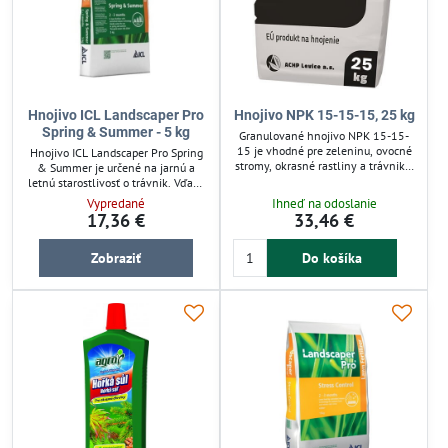
Hnojivo ICL Landscaper Pro
Hnojivo NPK 15-15-15, 25 kg
Spring & Summer - 5 kg
Granulované hnojivo NPK 15-15-
15 je vhodné pre zeleninu, ovocné
Hnojivo ICL Landscaper Pro Spring
stromy, okrasné rastliny a trávniky.
& Summer je určené na jarnú a
Používa sa na základné hnojenie
letnú starostlivosť o trávnik. Vďaka
pred výsadbou i počas rastu.
technológii riadeného uvoľňovania
Vypredané
Ihneď na odoslanie
Vyvážený pomer dusíka, fosforu a
zabezpečuje postupný prísun živín
17,36 €
33,46 €
draslíka podporuje zdravý rast a
až na 3 mesiace, čo podporuje
úrodu. Ideálne pre všetky záhradné
zdravý rast a sýtu farbu. Obsahuje
plodiny a kvety. Aplikácia možná aj
Zobraziť
Do košíka
dusík, draslík, vápnik a horčík pre
formou zálievky.
vyváženú výživu trávnika. Použitie
je jednoduché a vhodné po
aerifikácii.