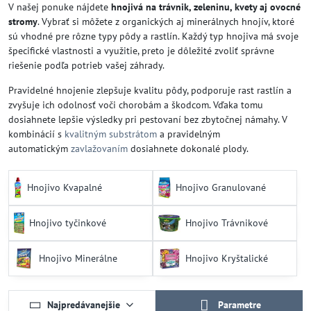
V našej ponuke nájdete
hnojivá na trávnik, zeleninu, kvety aj ovocné
stromy
. Vybrať si môžete z organických aj minerálnych hnojív, ktoré
sú vhodné pre rôzne typy pôdy a rastlín. Každý typ hnojiva má svoje
špecifické vlastnosti a využitie, preto je dôležité zvoliť správne
riešenie podľa potrieb vašej záhrady.
Pravidelné hnojenie zlepšuje kvalitu pôdy, podporuje rast rastlín a
zvyšuje ich odolnosť voči chorobám a škodcom. Vďaka tomu
dosiahnete lepšie výsledky pri pestovaní bez zbytočnej námahy. V
kombinácií s
kvalitným substrátom
a pravidelným
automatickým
zavlažovaním
dosiahnete dokonalé plody.
Hnojivo Kvapalné
Hnojivo Granulované
Hnojivo tyčinkové
Hnojivo Trávnikové
Hnojivo Minerálne
Hnojivo Kryštalické
Najpredávanejšie
Parametre