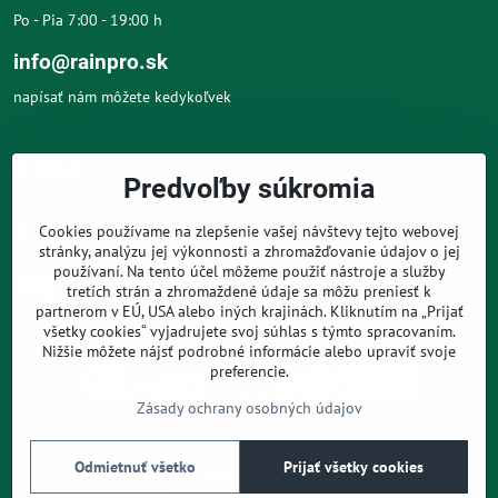
Po - Pia 7:00 - 19:00 h
info@rainpro.sk
napísať nám môžete kedykoľvek
O NÁS
Predvoľby súkromia
O NÁKUPE
Cookies používame na zlepšenie vašej návštevy tejto webovej
stránky, analýzu jej výkonnosti a zhromažďovanie údajov o jej
používaní. Na tento účel môžeme použiť nástroje a služby
PRE ZÁKAZNÍKOV
tretích strán a zhromaždené údaje sa môžu preniesť k
partnerom v EÚ, USA alebo iných krajinách. Kliknutím na „Prijať
všetky cookies“ vyjadrujete svoj súhlas s týmto spracovaním.
Nižšie môžete nájsť podrobné informácie alebo upraviť svoje
preferencie.
Zásady ochrany osobných údajov
©
2026
Copyright
Predvoľby súkromia
Zásady ochrany osobných údajov
Odmietnuť všetko
Prijať všetky cookies
Podmienky používania