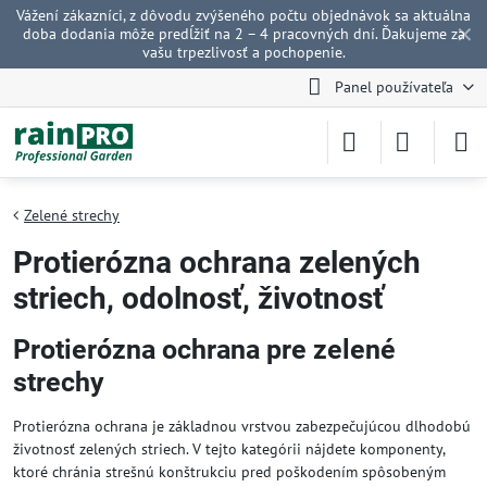
Vážení zákazníci, z dôvodu zvýšeného počtu objednávok sa aktuálna
✕
doba dodania môže predĺžiť na 2 – 4 pracovných dní. Ďakujeme za
vašu trpezlivosť a pochopenie.
Panel používateľa
Zelené strechy
Protierózna ochrana zelených
striech, odolnosť, životnosť
Protierózna ochrana pre zelené
strechy
Protierózna ochrana je základnou vrstvou zabezpečujúcou dlhodobú
životnosť zelených striech. V tejto kategórii nájdete komponenty,
ktoré chránia strešnú konštrukciu pred poškodením spôsobeným