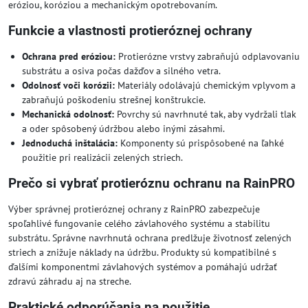
eróziou, koróziou a mechanickým opotrebovaním.
Funkcie a vlastnosti protieróznej ochrany
Ochrana pred eróziou:
Protierózne vrstvy zabraňujú odplavovaniu
substrátu a osiva počas dažďov a silného vetra.
Odolnosť voči korózii:
Materiály odolávajú chemickým vplyvom a
zabraňujú poškodeniu strešnej konštrukcie.
Mechanická odolnosť:
Povrchy sú navrhnuté tak, aby vydržali tlak
a oder spôsobený údržbou alebo inými zásahmi.
Jednoduchá inštalácia:
Komponenty sú prispôsobené na ľahké
použitie pri realizácii zelených striech.
Prečo si vybrať protieróznu ochranu na RainPRO
Výber správnej protieróznej ochrany z RainPRO zabezpečuje
spoľahlivé fungovanie celého závlahového systému a stabilitu
substrátu. Správne navrhnutá ochrana predlžuje životnosť zelených
striech a znižuje náklady na údržbu. Produkty sú kompatibilné s
ďalšími komponentmi závlahových systémov a pomáhajú udržať
zdravú záhradu aj na streche.
Praktické odporúčania na použitie