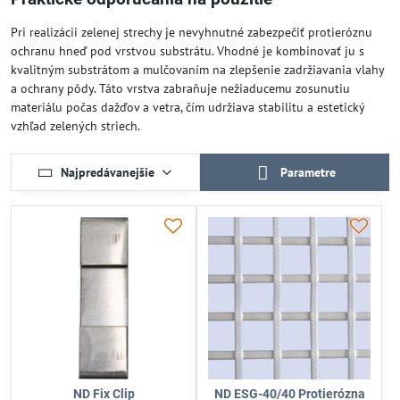
Pri realizácii zelenej strechy je nevyhnutné zabezpečiť protieróznu
ochranu hneď pod vrstvou substrátu. Vhodné je kombinovať ju s
kvalitným substrátom a mulčovaním na zlepšenie zadržiavania vlahy
a ochrany pôdy. Táto vrstva zabraňuje nežiaducemu zosunutiu
materiálu počas dažďov a vetra, čím udržiava stabilitu a estetický
vzhľad zelených striech.
Najpredávanejšie
Parametre
ND Fix Clip
ND ESG-40/40 Protierózna