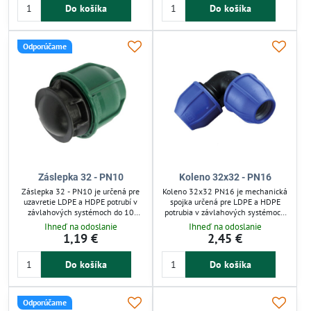
rozvodoch. Zelená matica
Do košíka
Do košíka
rozvodoch studenej vody. Praktické
zjednodušuje identifikáciu a
pre opakované použitie a ľahkú
zabraňuje chybám pri inštalácii.
identifikáciu vďaka zelenej matici.
Ideálna pre záhradné a domáce
Ideálne pre zavlažovanie záhrad a
Odporúčame
závlahy.
skleníkov.
Záslepka 32 - PN10
Koleno 32x32 - PN16
Záslepka 32 - PN10 je určená pre
Koleno 32x32 PN16 je mechanická
uzavretie LDPE a HDPE potrubí v
spojka určená pre LDPE a HDPE
závlahových systémoch do 10
potrubia v závlahových systémoch
barov. Vďaka mechanickej
so studenou vodou do 16 barov.
Ihneď na odoslanie
Ihneď na odoslanie
konštrukcii umožňuje rýchlu a
Zabezpečuje pevné a tesné spojenie
1,19 €
2,45 €
jednoduchú montáž bez
bez potreby dodatočných tesnení.
špeciálneho náradia. Je vhodná pre
Montáž je rýchla, spojka je
Do košíka
Do košíka
nízkotlakové zavlažovanie so
rozoberateľná a opakovane
studenou vodou, zabezpečuje
použiteľná, čo zjednodušuje servis a
spoľahlivé tesnenie a opakované
údržbu. Vhodná pre tlakové rozvody
použitie v záhrade.
v záhrade a automatické
Odporúčame
zavlažovanie.