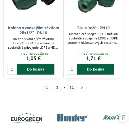
Koleno s vonkajším závitom
T-kus 3x20 - PN10
25x1/2” - PN10
Mechanická spojka PN10 slúži na
spoľahlivé spájanie LDPE a HDPE
Koleno s vonkajším závitom
potrubí v nízkotlakových systémoch
25x1/2” - PN10 je určené na
so studenou vodou do 10 barov.
spoľahlivé pripojenie LDPE a HDPE
Umožňuje rýchlu montáž bez
potrubí v zavlažovacích systémoch
Ihneď na odoslanie
Ihneď na odoslanie
špeciálneho náradia a opakované
so studenou vodou do 10 barov.
1,05 €
1,71 €
použitie. Vďaka integrovanej
Mechanická spojka umožňuje
tesniacej manžete zabezpečuje
jednoduchú montáž bez
pevné a úniky zabraňujúce spojenie.
Do košíka
Do košíka
špeciálneho náradia a opakované
Ideálna pre zavlažovacie systémy a
použitie. Vhodné pre nízkotlakové
rozvody vody v záhrade. Zelená
rozvody v záhradnej automatickej
matica uľahčuje identifikáciu typu
závlahu. Zelená matica uľahčuje
spojky.
identifikáciu PN10 spojok.
1
2
31