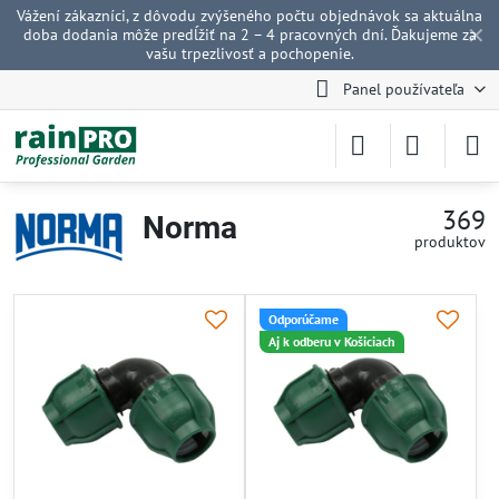
Vážení zákazníci, z dôvodu zvýšeného počtu objednávok sa aktuálna
✕
doba dodania môže predĺžiť na 2 – 4 pracovných dní. Ďakujeme za
vašu trpezlivosť a pochopenie.
Panel používateľa
369
Norma
produktov
Odporúčame
Aj k odberu v Košiciach