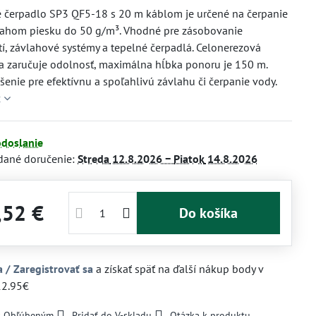
é čerpadlo SP3 QF5-18 s 20 m káblom je určené na čerpanie
sahom piesku do 50 g/m³. Vhodné pre zásobovanie
, závlahové systémy a tepelné čerpadlá. Celonerezová
a zaručuje odolnosť, maximálna hĺbka ponoru je 150 m.
ešenie pre efektívnu a spoľahlivú závlahu či čerpanie vody.
c
odoslanie
dané doručenie:
Streda
12.8.2026 −
Piatok
14.8.2026
,52 €
Do košíka
a / Zaregistrovať sa
a získať späť na ďalší nákup body v
12.95€
 k Obľúbeným
Pridať do V-skladu
Otázka k produktu