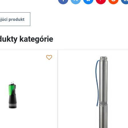
Facebook
Twitter
Bluesky
Pinterest
Reddit
L
júci produkt
ukty kategórie