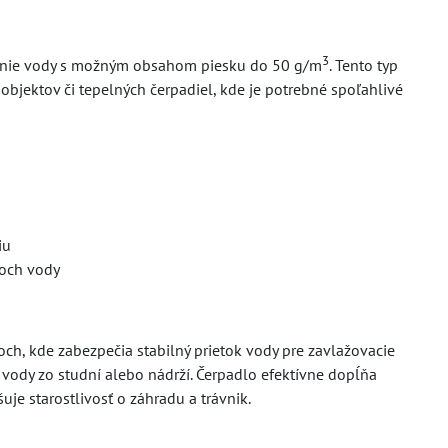
3
panie vody s možným obsahom piesku do 50 g/m
. Tento typ
bjektov či tepelných čerpadiel, kde je potrebné spoľahlivé
iu
joch vody
ch, kde zabezpečia stabilný prietok vody pre zavlažovacie
 vody zo studní alebo nádrží. Čerpadlo efektívne dopĺňa
je starostlivosť o záhradu a trávnik.