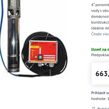
4“ ponorn
vody s ob
domácností
konštrukci
Ideálne ri
Čítajte via
Ihneď na 
Predpokla
663
Prihlásiť s
hodnote: 
Pridať