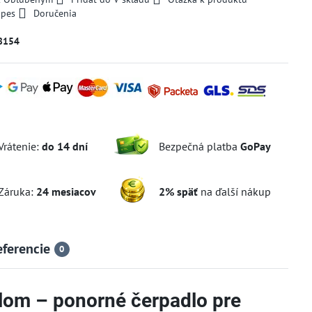
 pes
Doručenia
8154
Vrátenie:
do 14 dní
Bezpečná platba
GoPay
Záruka:
24 mesiacov
2% späť
na ďalší nákup
eferencie
0
lom – ponorné čerpadlo pre