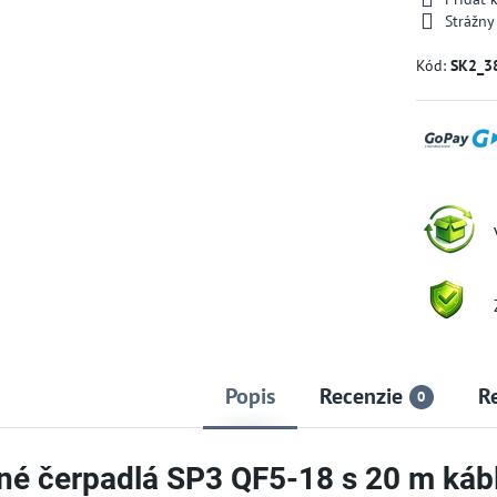
Strážny
Kód:
SK2_3
Popis
Recenzie
R
0
né čerpadlá SP3 QF5-18 s 20 m káb