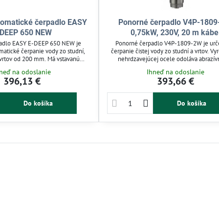
tomatické čerpadlo EASY
Ponorné čerpadlo V4P-1809
-DEEP 650 NEW
0,75kW, 230V, 20 m kábe
adlo EASY E-DEEP 650 NEW je
Ponorné čerpadlo V4P-1809-2W je urč
matické čerpanie vody zo studní,
čerpanie čistej vody zo studní a vrtov. V
 vrtov od 200 mm. Má vstavanú
nehrdzavejúcej ocele odoláva abrazí
hodu nasucho a spätnú klapku, čím
opotrebeniu a zabezpečuje dlhú životnos
neď na odoslanie
Ihneď na odoslanie
 konštantný tlak a spoľahlivú
pre závlahy, domácu vodáreň aj poľnoho
396,13 €
393,66 €
né pre závlahu, domáce vodárne a
použitie. Efektívne a energeticky úsporné
 Jednoduchá inštalácia a praktické
pre zásobovanie vodou.
lo uľahčujú používanie.
Do košíka
Do košíka