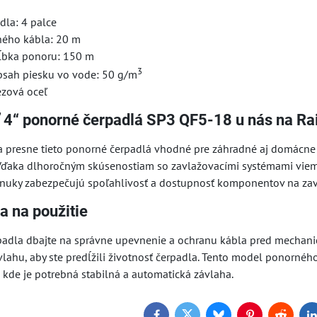
dla: 4 palce
ného kábla: 20 m
ĺbka ponoru: 150 m
3
sah piesku vo vode: 50 g/m
ezová oceľ
ť 4“ ponorné čerpadlá SP3 QF5-18 u nás na R
presne tieto ponorné čerpadlá vhodné pre záhradné aj domácne
ďaka dlhoročným skúsenostiam so zavlažovacími systémami viem
onuky zabezpečujú spoľahlivosť a dostupnosť komponentov na zavl
a na použitie
čerpadla dbajte na správne upevnenie a ochranu kábla pred mechan
 závlahu, aby ste predĺžili životnosť čerpadla. Tento model ponorné
 kde je potrebná stabilná a automatická závlaha.