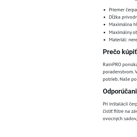
Priemer čerpa
Dĺžka prívod
Maximálna h
Maximálny ob
Materiál: ner
Prečo kúpi
RainPRO ponúka 
poradenstvom. V
potrieb. Naše p
Odporúčani
Pri inštalácii 
čistiť filtre na
ovocných sadov,