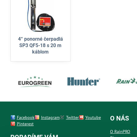
4“ ponorné čerpadlá
SP3 QF5-18 s 20 m
káblom
Facebook
Instagram
Twitter
Youtube
O NÁS
Pinterest
O RainPRO