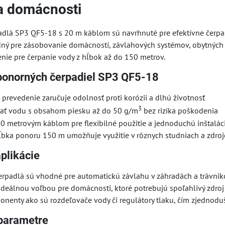
a domácnosti
adlá SP3 QF5-18 s 20 m káblom sú navrhnuté pre efektívne čer
dný pre zásobovanie domácností, závlahových systémov, obytných o
enie pre čerpanie vody z hĺbok až do 150 metrov.
ponorných čerpadiel SP3 QF5-18
prevedenie zaručuje odolnosť proti korózii a dlhú životnosť
3
ať vodu s obsahom piesku až do 50 g/m
bez rizika poškodenia
0 metrovým káblom pre flexibilné použitie a jednoduchú inštalác
bka ponoru 150 m umožňuje využitie v rôznych studniach a zdro
aplikácie
erpadlá sú vhodné pre automatickú závlahu v záhradách a trávniko
 ideálnou voľbou pre domácnosti, ktoré potrebujú spoľahlivý zdroj
enty ako sú rozdeľovače vody či regulátory tlaku, čím zjednodušu
parametre