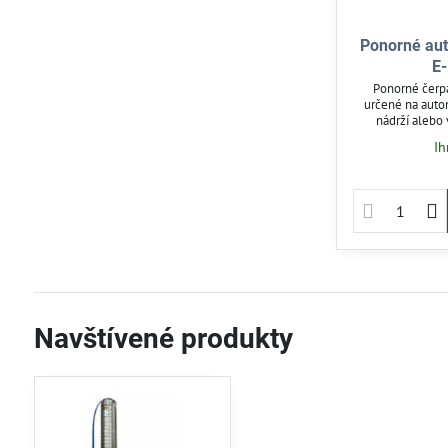
Ponorné au
E
Ponorné čerp
určené na auto
nádrží alebo
ochranu proti c
Ih
zabezpečuje
prevádzku. Vhod
zvyšovanie tlaku.
držad
Navštívené produkty