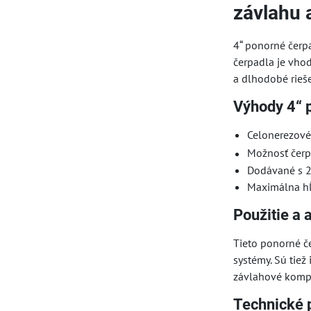
závlahu 
4“ ponorné čerp
čerpadla je vho
a dlhodobé rieš
Výhody 4“ 
Celonerezové 
Možnosť čerp
Dodávané s 2
Maximálna hĺ
Použitie a 
Tieto ponorné č
systémy. Sú tiež
závlahové kompon
Technické 