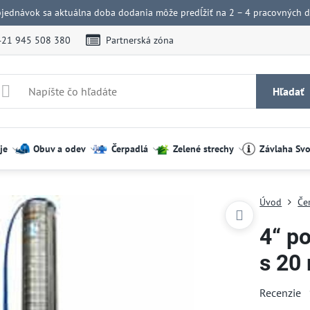
bjednávok sa aktuálna doba dodania môže predĺžiť na 2 – 4 pracovných dn
421 945 508 380
Partnerská zóna
Hľadať
je
Obuv a odev
Čerpadlá
Zelené strechy
Závlaha Sv
Úvod
Če
4“ p
s 20
Recenzie