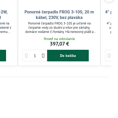
-2W,
Ponorné čerpadlo FROG 3-10S, 20 m
4“ pon
l
kábel, 230V, bez plaváka
ené na
Ponorné čerpadlo FROG 3-10S je určené na
4“ pono
yrobené z
čerpanie vody zo studní a vrtov pre závlahy,
určen
vnemu
domáce vodárne či fontány. Má nerezový plášť a
pies
ť. Vhodné
dvojitú mechanickú upchávku pre dlhú životnosť.
dom
Ihneď na odoslanie
spodárske
Integrovaný rozbehový kondenzátor a 20 m kábel
Celonere
397,07 €
 riešenie
zjednodušujú inštaláciu a obsluhu. Výmena plaváka
až do 1
je rýchla a jednoduchá.
väčší
Do košíka