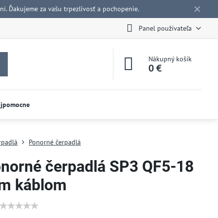
✕
í. Ďakujeme za vašu trpezlivosť a pochopenie.
Panel používateľa
Nákupný košík
0 €
ojpomocne
rpadlá
Ponorné čerpadlá
onorné čerpadlá SP3 QF5-18
 m káblom