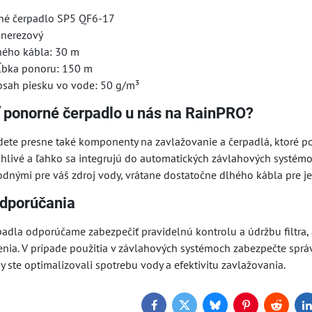
rné čerpadlo SP5 QF6-17
onerezový
ného kábla: 30 m
ĺbka ponoru: 150 m
sah piesku vo vode: 50 g/m³
ť ponorné čerpadlo u nás na RainPRO?
ete presne také komponenty na zavlažovanie a čerpadlá, ktoré p
livé a ľahko sa integrujú do automatických závlahových systémov.
dnými pre váš zdroj vody, vrátane dostatočne dlhého kábla pre j
odporúčania
erpadla odporúčame zabezpečiť pravidelnú kontrolu a údržbu filtra
denia. V prípade použitia v závlahových systémoch zabezpečte spr
y ste optimalizovali spotrebu vody a efektivitu zavlažovania.
Facebook
Twitter
Bluesky
Pinterest
Reddit
L