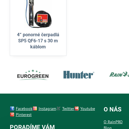
4“ ponorné čerpadlá
SP5 QF6-17 s 30 m
káblom
Facebook
Instagram
Twitter
Youtube
O NÁS
Pinterest
O RainPRO
PORADÍME VÁM
Blog