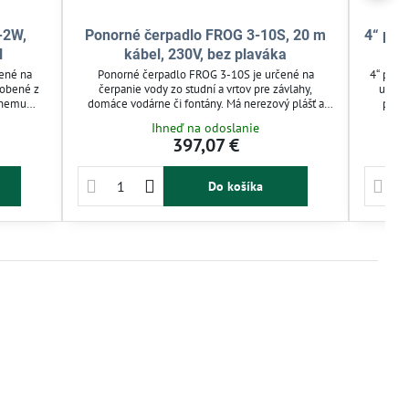
-2W,
Ponorné čerpadlo FROG 3-10S, 20 m
4“ pon
l
kábel, 230V, bez plaváka
ené na
Ponorné čerpadlo FROG 3-10S je určené na
4“ pono
yrobené z
čerpanie vody zo studní a vrtov pre závlahy,
určen
vnemu
domáce vodárne či fontány. Má nerezový plášť a
pies
ť. Vhodné
dvojitú mechanickú upchávku pre dlhú životnosť.
dom
Ihneď na odoslanie
spodárske
Integrovaný rozbehový kondenzátor a 20 m kábel
Celonere
397,07 €
 riešenie
zjednodušujú inštaláciu a obsluhu. Výmena plaváka
až do 1
je rýchla a jednoduchá.
väčší
Do košíka