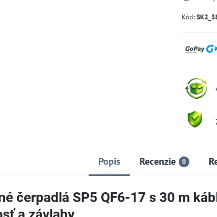
Kód:
SK2_3
Popis
Recenzie
R
0
né čerpadlá SP5 QF6-17 s 30 m káb
sť a závlahy