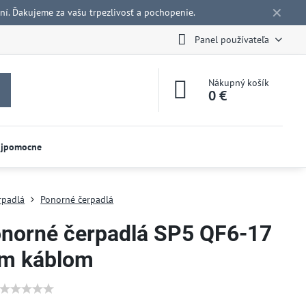
✕
í. Ďakujeme za vašu trpezlivosť a pochopenie.
Panel používateľa
Nákupný košík
0 €
ojpomocne
rpadlá
Ponorné čerpadlá
onorné čerpadlá SP5 QF6-17
 m káblom