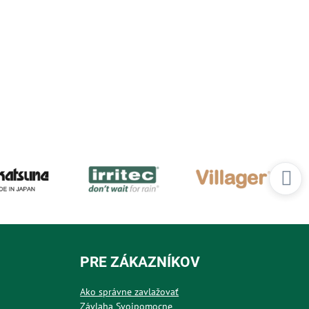
PRE ZÁKAZNÍKOV
Ako správne zavlažovať
Závlaha Svojpomocne