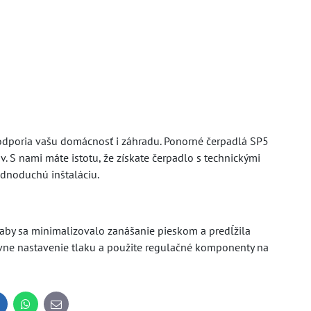
odporia vašu domácnosť i záhradu. Ponorné čerpadlá SP5
 S nami máte istotu, že získate čerpadlo s technickými
ednoduchú inštaláciu.
, aby sa minimalizovalo zanášanie pieskom a predĺžila
ávne nastavenie tlaku a použite regulačné komponenty na
inkedIn
WhatsApp
E-