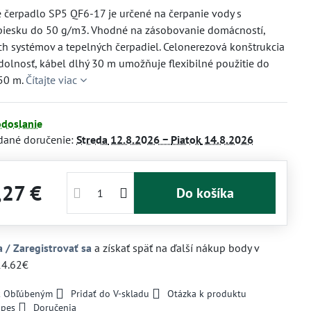
 čerpadlo SP5 QF6-17 je určené na čerpanie vody s
iesku do 50 g/m3. Vhodné na zásobovanie domácností,
h systémov a tepelných čerpadiel. Celonerezová konštrukcia
dolnosť, kábel dlhý 30 m umožňuje flexibilné použitie do
150 m.
Čítajte viac
odoslanie
dané doručenie:
Streda
12.8.2026 −
Piatok
14.8.2026
,27 €
Do košíka
a / Zaregistrovať sa
a získať späť na ďalší nákup body v
14.62€
 k Obľúbeným
Pridať do V-skladu
Otázka k produktu
 pes
Doručenia