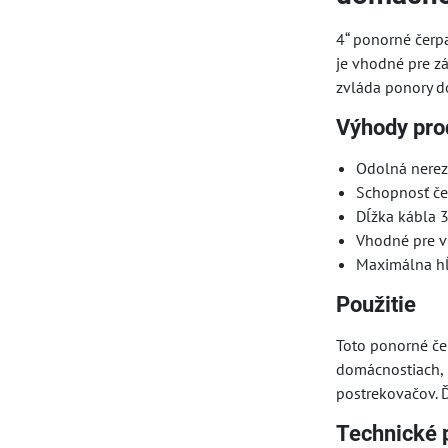
4“ ponorné čerp
je vhodné pre z
zvláda ponory do
Výhody pro
Odolná nerez
Schopnosť če
Dĺžka kábla 
Vhodné pre vi
Maximálna hĺ
Použitie
Toto ponorné čer
domácnostiach, 
postrekovačov. Ď
Technické 