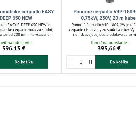
tomatické čerpadlo EASY
Ponorné čerpadlo V4P-1809
-DEEP 650 NEW
0,75kW, 230V, 20 m kábe
adlo EASY E-DEEP 650 NEW je
Ponorné čerpadlo V4P-1809-2W je urč
matické čerpanie vody zo studní,
čerpanie čistej vody zo studní a vrtov. V
 vrtov od 200 mm. Má vstavanú
nehrdzavejúcej ocele odoláva abrazí
hodu nasucho a spätnú klapku, čím
opotrebeniu a zabezpečuje dlhú životnos
neď na odoslanie
Ihneď na odoslanie
 konštantný tlak a spoľahlivú
pre závlahy, domácu vodáreň aj poľnoho
396,13 €
393,66 €
né pre závlahu, domáce vodárne a
použitie. Efektívne a energeticky úsporné
 Jednoduchá inštalácia a praktické
pre zásobovanie vodou.
lo uľahčujú používanie.
Do košíka
Do košíka