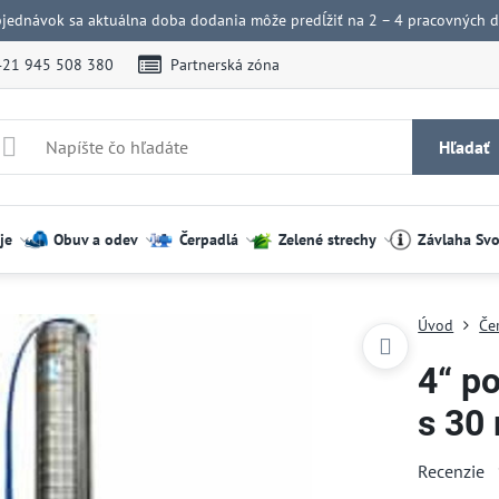
bjednávok sa aktuálna doba dodania môže predĺžiť na 2 – 4 pracovných dn
421 945 508 380
Partnerská zóna
Hľadať
je
Obuv a odev
Čerpadlá
Zelené strechy
Závlaha Sv
Úvod
Če
4“ p
s 30
Recenzie