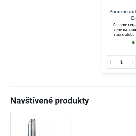
Ponorné au
E
Ponorné čerp
určené na auto
nádrží alebo
ochranu proti c
Ih
zabezpečuje
prevádzku. Vhod
zvyšovanie tlaku.
držad
Navštívené produkty