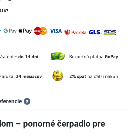
8167
Vrátenie:
do 14 dní
Bezpečná platba
GoPay
Záruka:
24 mesiacov
2% späť
na ďalší nákup
eferencie
0
lom – ponorné čerpadlo pre