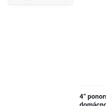
4“ ponor
domácno