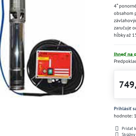
4“ ponorné
obsahom p
závlahovýc
zaručuje o
hĺbky až 
Ihneď na 
Predpokla
749
Prihlásiť s
hodnote: 
Pridať
Strážny