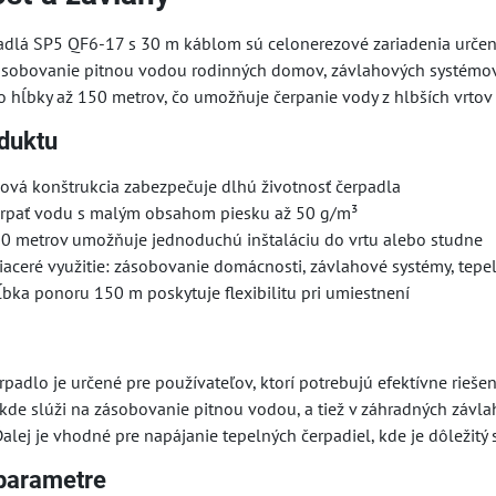
adlá SP5 QF6-17 s 30 m káblom sú celonerezové zariadenia určen
ásobovanie pitnou vodou rodinných domov, závlahových systémov a
 hĺbky až 150 metrov, čo umožňuje čerpanie vody z hlbších vrtov č
duktu
ová konštrukcia zabezpečuje dlhú životnosť čerpadla
rpať vodu s malým obsahom piesku až 50 g/m³
30 metrov umožňuje jednoduchú inštaláciu do vrtu alebo studne
aceré využitie: zásobovanie domácnosti, závlahové systémy, tepe
bka ponoru 150 m poskytuje flexibilitu pri umiestnení
padlo je určené pre používateľov, ktorí potrebujú efektívne riešen
kde slúži na zásobovanie pitnou vodou, a tiež v záhradných závl
alej je vhodné pre napájanie tepelných čerpadiel, kde je dôležitý s
parametre