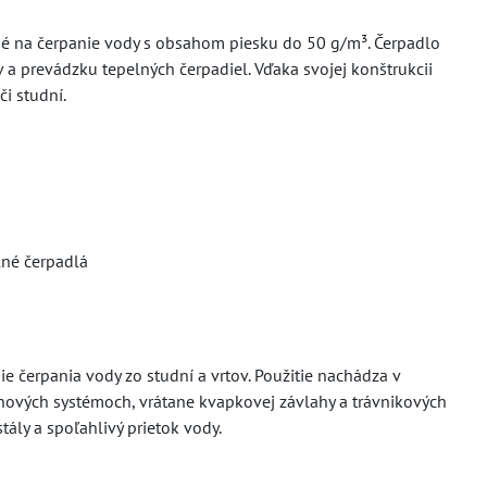
é na čerpanie vody s obsahom piesku do 50 g/m³. Čerpadlo
 prevádzku tepelných čerpadiel. Vďaka svojej konštrukcii
i studní.
lné čerpadlá
ie čerpania vody zo studní a vrtov. Použitie nachádza v
ahových systémoch, vrátane kvapkovej závlahy a trávnikových
tály a spoľahlivý prietok vody.