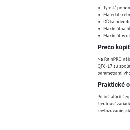
Typ: 4“ pono
Materiál: cel
Dĺžka prívod
Maximálna h
Maximálny ob
Prečo kúpi
Na RainPRO nájd
QF6-17 sú spoľah
parametrami vho
Praktické 
Pri inštalácii č
životnosť zaria
zavlažovanie, ab