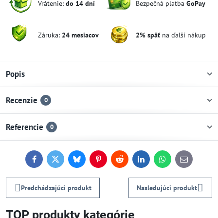
Vrátenie:
do 14 dní
Bezpečná platba
GoPay
Záruka:
24 mesiacov
2% späť
na ďalší nákup
Popis
Recenzie
0
Referencie
0
Facebook
Twitter
Bluesky
Pinterest
Reddit
LinkedIn
WhatsApp
E-
mail
Predchádzajúci produkt
Nasledujúci produkt
TOP produkty kategórie