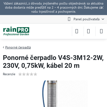
Vážení zákazníci, z dôvodu zvýšeného počtu objednávok sa aktuálna
✕
doba dodania môže predĺžiť na 2 – 4 pracovných dní. Ďakujeme za
vašu trpezlivosť a pochopenie.
Panel používateľa
Ponorné čerpadlá
Ponorné čerpadlo V4S-3M12-2W,
230V, 0,75kW, kábel 20 m
Recenzie