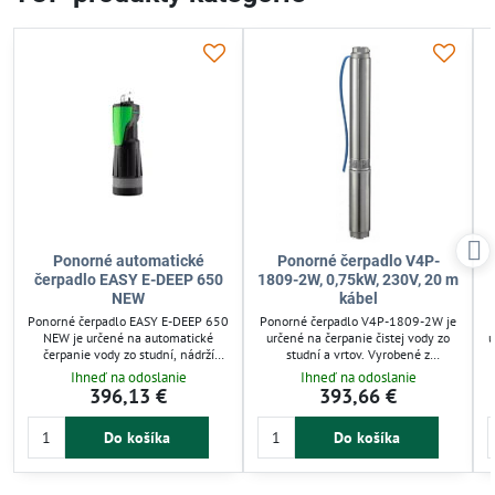
Ponorné automatické
Ponorné čerpadlo V4P-
čerpadlo EASY E-DEEP 650
1809-2W, 0,75kW, 230V, 20 m
NEW
kábel
Ponorné čerpadlo EASY E-DEEP 650
Ponorné čerpadlo V4P-1809-2W je
NEW je určené na automatické
určené na čerpanie čistej vody zo
u
čerpanie vody zo studní, nádrží
studní a vrtov. Vyrobené z
alebo vrtov od 200 mm. Má
nehrdzavejúcej ocele odoláva
Ihneď na odoslanie
Ihneď na odoslanie
vstavanú ochranu proti chodu
abrazívnemu opotrebeniu a
396,13 €
393,66 €
nasucho a spätnú klapku, čím
zabezpečuje dlhú životnosť. Vhodné
zabezpečuje konštantný tlak a
pre závlahy, domácu vodáreň aj
Do košíka
Do košíka
spoľahlivú prevádzku. Vhodné pre
poľnohospodárske použitie.
závlahu, domáce vodárne a
Efektívne a energeticky úsporné
zvyšovanie tlaku. Jednoduchá
riešenie pre zásobovanie vodou.
inštalácia a praktické držadlo