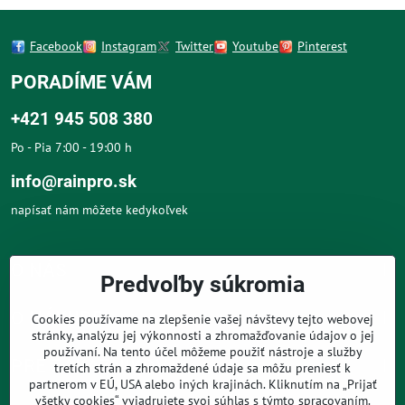
Facebook
Instagram
Twitter
Youtube
Pinterest
PORADÍME VÁM
+421 945 508 380
Po - Pia 7:00 - 19:00 h
info@rainpro.sk
napísať nám môžete kedykoľvek
O NÁS
Predvoľby súkromia
O NÁKUPE
Cookies používame na zlepšenie vašej návštevy tejto webovej
stránky, analýzu jej výkonnosti a zhromažďovanie údajov o jej
používaní. Na tento účel môžeme použiť nástroje a služby
PRE ZÁKAZNÍKOV
tretích strán a zhromaždené údaje sa môžu preniesť k
partnerom v EÚ, USA alebo iných krajinách. Kliknutím na „Prijať
všetky cookies“ vyjadrujete svoj súhlas s týmto spracovaním.