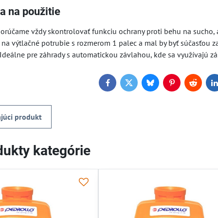
a na použitie
dporúčame vždy skontrolovať funkciu ochrany proti behu na sucho,
o na výtlačné potrubie s rozmerom 1 palec a mal by byť súčasťou 
 Ideálne pre záhrady s automatickou závlahou, kde sa využívajú zá
Facebook
Twitter
Bluesky
Pinterest
Reddit
L
júci produkt
ukty kategórie