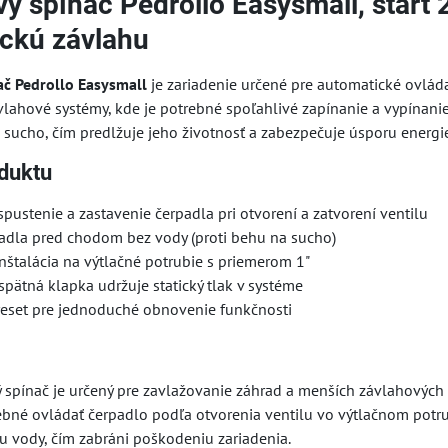
vý spínač Pedrollo Easysmall, start
ckú závlahu
ač Pedrollo Easysmall
je zariadenie určené pre automatické ovlád
lahové systémy, kde je potrebné spoľahlivé zapínanie a vypínanie
sucho, čím predlžuje jeho životnosť a zabezpečuje úsporu energi
duktu
pustenie a zastavenie čerpadla pri otvorení a zatvorení ventilu
adla pred chodom bez vody (proti behu na sucho)
štalácia na výtlačné potrubie s priemerom 1"
ätná klapka udržuje statický tlak v systéme
reset pre jednoduché obnovenie funkčnosti
 spínač je určený pre zavlažovanie záhrad a menších závlahových s
ebné ovládať čerpadlo podľa otvorenia ventilu vo výtlačnom potru
u vody, čím zabráni poškodeniu zariadenia.