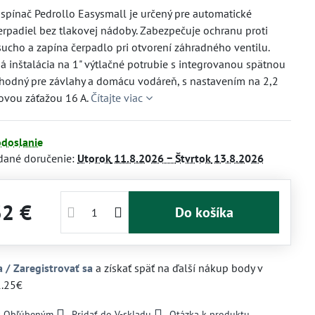
 spínač Pedrollo Easysmall je určený pre automatické
erpadiel bez tlakovej nádoby. Zabezpečuje ochranu proti
ucho a zapína čerpadlo pri otvorení záhradného ventilu.
 inštalácia na 1" výtlačné potrubie s integrovanou spätnou
hodný pre závlahy a domácu vodáreň, s nastavením na 2,2
ovou záťažou 16 A.
Čítajte viac
odoslanie
dané doručenie:
Utorok
11.8.2026 −
Štvrtok
13.8.2026
32 €
Do košíka
a / Zaregistrovať sa
a získať späť na ďalší nákup body v
1.25€
 k Obľúbeným
Pridať do V-skladu
Otázka k produktu