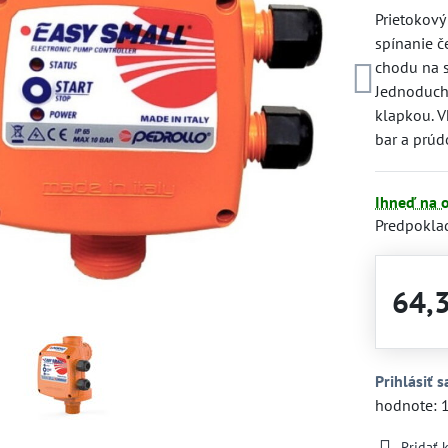
Prietokový
spínanie č
chodu na s
Jednoduchá
klapkou. V
bar a prúd
Ihneď na 
Predpokla
64,
Prihlásiť s
hodnote: 
Pridať