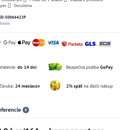
 pes
Doručenia
ED-50066422P
drollo
Vrátenie:
do 14 dní
Bezpečná platba
GoPay
Záruka:
24 mesiacov
2% späť
na ďalší nákup
eferencie
0