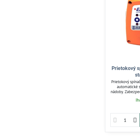
Prietokový s
st
Prietokový spína
automatické s
nádoby. Zabezpeč
a zapína čerpadl
Ih
Jednoduchá inšt
integrovanou spä
a domácu vodá
prú