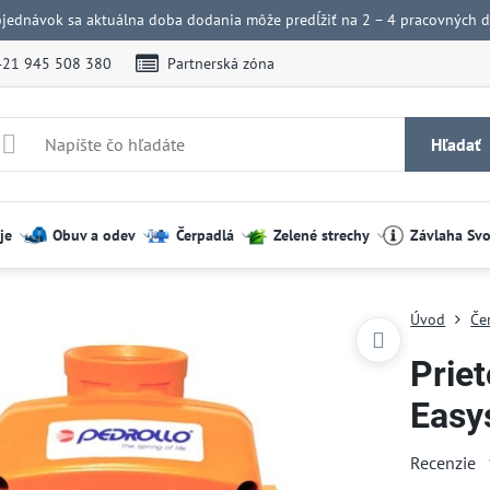
bjednávok sa aktuálna doba dodania môže predĺžiť na 2 – 4 pracovných dn
421 945 508 380
Partnerská zóna
Hľadať
je
Obuv a odev
Čerpadlá
Zelené strechy
Závlaha Sv
Úvod
Če
Prie
Easys
Recenzie