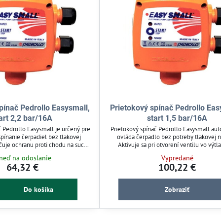
pínač Pedrollo Easysmall,
Prietokový spínač Pedrollo Eas
art 2,2 bar/16A
start 1,5 bar/16A
č Pedrollo Easysmall je určený pre
Prietokový spínač Pedrollo Easysmall au
pínanie čerpadiel bez tlakovej
ovláda čerpadlo bez potreby tlakovej n
uje ochranu proti chodu na sucho
Aktivuje sa pri otvorení ventilu vo výt
o pri otvorení záhradného ventilu.
potrubí a chráni čerpadlo pred chodom 
neď na odoslanie
Vypredané
alácia na 1" výtlačné potrubie s
Vhodný pre závlahy a záhradné čerpa
64,32 €
100,22 €
tnou klapkou. Vhodný pre závlahy
prietokom do 200 l/min. Má zabudovanú
reň, s nastavením na 2,2 bar a
klapku a jednoduchú inštaláciu.
dovou záťažou 16 A.
Do košíka
Zobraziť