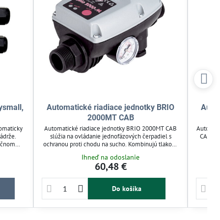
ysmall,
Automatické riadiace jednotky BRIO
Autom
2000MT CAB
tomaticky
Automatické riadiace jednotky BRIO 2000MT CAB
Automat
ádrže.
slúžia na ovládanie jednofázových čerpadiel s
CAB slú
lačnom
ochranou proti chodu na sucho. Kombinujú tlakový
čer
nasucho.
spínač a prietokový senzor, zabezpečujú
integrov
Ihneď na odoslanie
dlá s
automatický reštart po výpadku vody. Nastaviteľný
rázov a
60,48 €
 spätnú
spínací tlak (1–3,5 bar) a zabudovaný manometer
autom
umožňujú presné riadenie. Vhodné pre závlahové
nas
systémy s horizontálnou aj vertikálnou montážou.
Do košíka