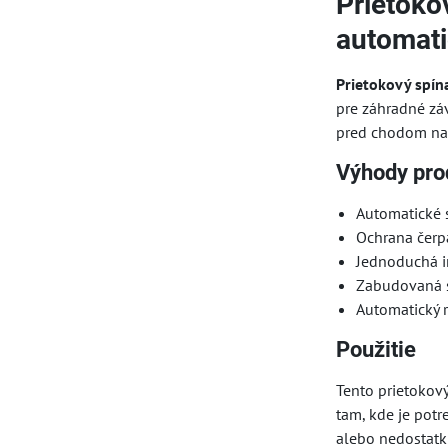
Prietoko
automati
Prietokový spín
pre záhradné záv
pred chodom na 
Výhody pro
Automatické s
Ochrana čerp
Jednoduchá in
Zabudovaná sp
Automatický 
Použitie
Tento prietokový
tam, kde je potr
alebo nedostatk