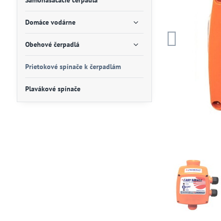
Samonasácacie čerpadlá
Domáce vodárne
Obehové čerpadlá
Prietokové spínače k čerpadlám
Plavákové spínače