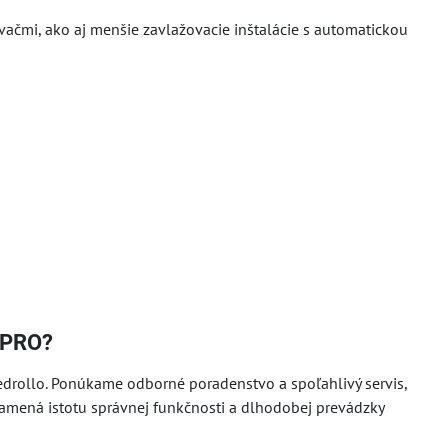
čmi, ako aj menšie zavlažovacie inštalácie s automatickou
inPRO?
rollo. Ponúkame odborné poradenstvo a spoľahlivý servis,
namená istotu správnej funkčnosti a dlhodobej prevádzky