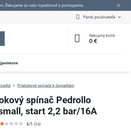
✕
í. Ďakujeme za vašu trpezlivosť a pochopenie.
Panel používateľa
Nákupný košík
0 €
ojpomocne
rpadlá
Prietokové spínače k čerpadlám
tokový spínač Pedrollo
mall, start 2,2 bar/16A
1
/
5
(
1
x)