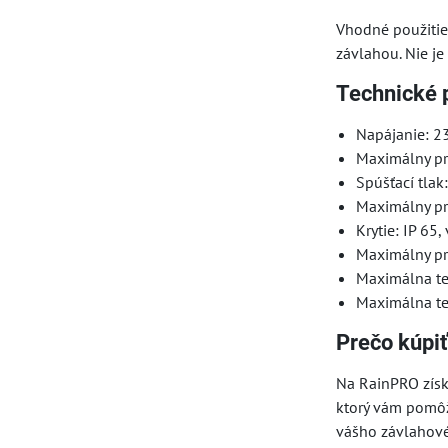
Vhodné použitie
závlahou. Nie j
Technické 
Napájanie: 23
Maximálny pr
Spúšťací tlak
Maximálny prí
Krytie: IP 65
Maximálny pr
Maximálna te
Maximálna te
Prečo kúpi
Na RainPRO získ
ktorý vám pomôž
vášho závlahov