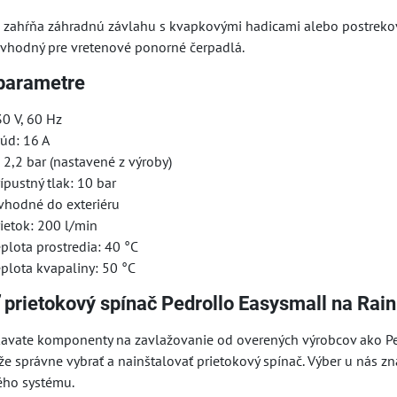
 zahŕňa záhradnú závlahu s kvapkovými hadicami alebo postrekova
e vhodný pre vretenové ponorné čerpadlá.
parametre
0 V, 60 Hz
úd: 16 A
: 2,2 bar (nastavené z výroby)
pustný tlak: 10 bar
, vhodné do exteriéru
ietok: 200 l/min
plota prostredia: 40 °C
plota kvapaliny: 50 °C
ť prietokový spínač Pedrollo Easysmall na Ra
avate komponenty na zavlažovanie od overených výrobcov ako Ped
e správne vybrať a nainštalovať prietokový spínač. Výber u nás z
ého systému.