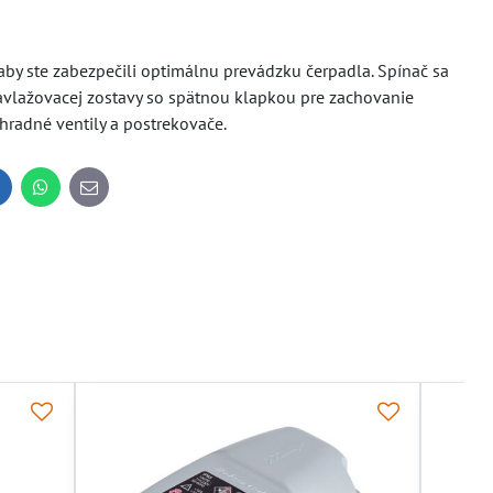
 aby ste zabezpečili optimálnu prevádzku čerpadla. Spínač sa
zavlažovacej zostavy so spätnou klapkou pre zachovanie
hradné ventily a postrekovače.
inkedIn
WhatsApp
E-
mail