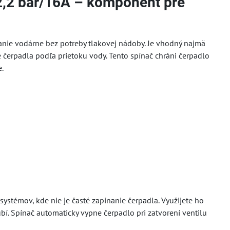
 2,2 bar/16A – komponent pre
anie vodárne bez potreby tlakovej nádoby. Je vhodný najmä
 čerpadla podľa prietoku vody. Tento spínač chráni čerpadlo
e.
ystémov, kde nie je časté zapínanie čerpadla. Využijete ho
bí. Spínač automaticky vypne čerpadlo pri zatvorení ventilu