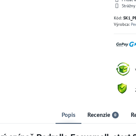
Strážny
Kód:
SK1_P
Výrobca:
Pe
Popis
Recenzie
R
0