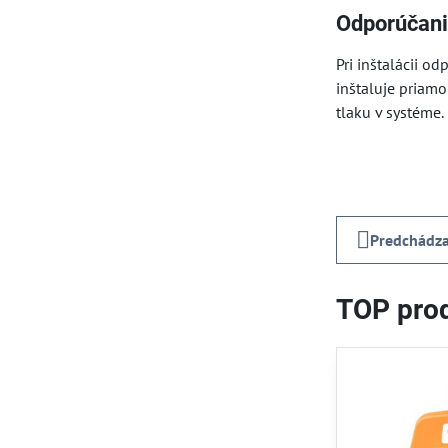
Odporúčani
Pri inštalácii o
inštaluje priam
tlaku v systéme.
Predchádza
TOP prod