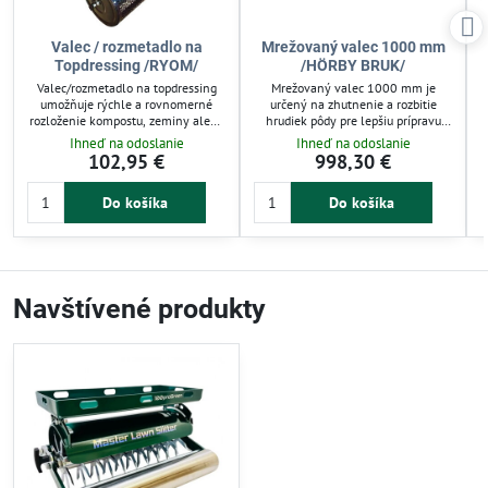
Valec / rozmetadlo na
Mrežovaný valec 1000 mm
Topdressing /RYOM/
/HÖRBY BRUK/
Valec/rozmetadlo na topdressing
Mrežovaný valec 1000 mm je
umožňuje rýchle a rovnomerné
určený na zhutnenie a rozbitie
rozloženie kompostu, zeminy alebo
hrudiek pôdy pre lepšiu prípravu
topdressingu na trávnik.
trávnika a záhonov. Disponuje
Ihneď na odoslanie
Ihneď na odoslanie
Kosoštvorcová mriežka rozbíja hrudy
boxom na závažia do 70 kg pre
102,95 €
998,30 €
a zachytáva nečistoty pre precízny
zvýšenie účinku. Vhodný na ručné
výsledok. Jednoduché plnenie cez
ťahanie alebo za traktor, uľahčuje
p
Do košíka
Do košíka
bočné dvierka zefektívňuje prácu pri
zapracovanie osiva po výseve.
starostlivosti o záhradný trávnik.
Navštívené produkty