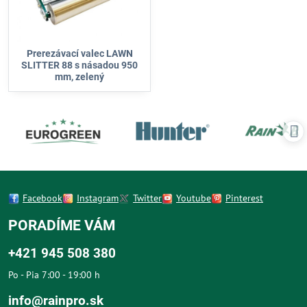
Prerezávací valec LAWN
SLITTER 88 s násadou 950
mm, zelený
Facebook
Instagram
Twitter
Youtube
Pinterest
PORADÍME VÁM
+421 945 508 380
Po - Pia 7:00 - 19:00 h
info@rainpro.sk