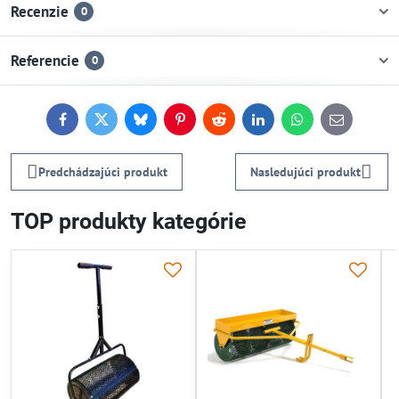
Recenzie
0
Referencie
0
Facebook
Twitter
Bluesky
Pinterest
Reddit
LinkedIn
WhatsApp
E-
mail
Predchádzajúci produkt
Nasledujúci produkt
TOP produkty kategórie