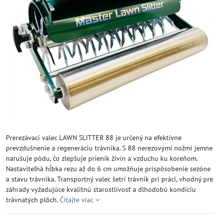
Prerezávací valec LAWN SLITTER 88 je určený na efektívne
prevzdušnenie a regeneráciu trávnika. S 88 nerezovými nožmi jemne
narušuje pôdu, čo zlepšuje prienik živín a vzduchu ku koreňom.
Nastaviteľná hĺbka rezu až do 6 cm umožňuje prispôsobenie sezóne
a stavu trávnika. Transportný valec šetrí trávnik pri práci, vhodný pre
záhrady vyžadujúce kvalitnú starostlivosť a dlhodobú kondíciu
trávnatých plôch.
Čítajte viac