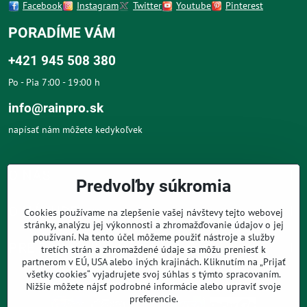
Facebook
Instagram
Twitter
Youtube
Pinterest
PORADÍME VÁM
+421 945 508 380
Po - Pia 7:00 - 19:00 h
info@rainpro.sk
napísať nám môžete kedykoľvek
O NÁS
Predvoľby súkromia
O NÁKUPE
Cookies používame na zlepšenie vašej návštevy tejto webovej
stránky, analýzu jej výkonnosti a zhromažďovanie údajov o jej
používaní. Na tento účel môžeme použiť nástroje a služby
PRE ZÁKAZNÍKOV
tretích strán a zhromaždené údaje sa môžu preniesť k
partnerom v EÚ, USA alebo iných krajinách. Kliknutím na „Prijať
všetky cookies“ vyjadrujete svoj súhlas s týmto spracovaním.
Nižšie môžete nájsť podrobné informácie alebo upraviť svoje
preferencie.