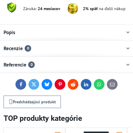
Záruka:
24 mesiacov
2% späť
na ďalší nákup
Popis
Recenzie
0
Referencie
0
Facebook
Twitter
Bluesky
Pinterest
Reddit
LinkedIn
WhatsApp
E-
mail
Predchádzajúci produkt
TOP produkty kategórie