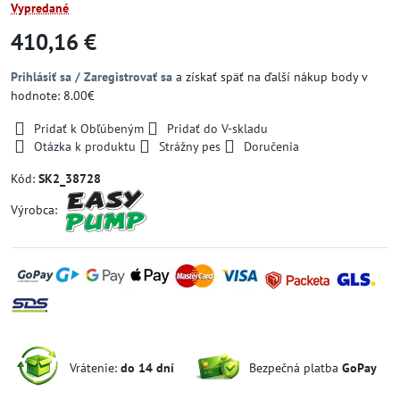
Vypredané
410,16 €
Prihlásiť sa / Zaregistrovať sa
a získať späť na ďalší nákup body v
hodnote: 8.00€
Pridať k Obľúbeným
Pridať do V-skladu
Otázka k produktu
Strážny pes
Doručenia
Kód:
SK2_38728
Výrobca:
Vrátenie:
do 14 dní
Bezpečná platba
GoPay