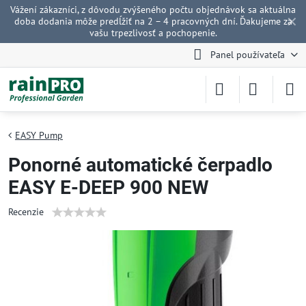
Vážení zákazníci, z dôvodu zvýšeného počtu objednávok sa aktuálna
✕
doba dodania môže predĺžiť na 2 – 4 pracovných dní. Ďakujeme za
vašu trpezlivosť a pochopenie.
Panel používateľa
EASY Pump
Ponorné automatické čerpadlo
EASY E-DEEP 900 NEW
Recenzie