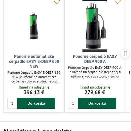
Ponorné automatické
Ponorné čerpadlo EASY
čerpadlo EASY E-DEEP 650
DEEP 900 A
NEW
Ponorné čerpadlo EASY DEEP 900 A
je určené na čerpanie čistej pitnej a
Ponorné čerpadlo EASY E-DEEP 650
P
úžitkovej vody zo studní, vrtov či
NEW je určené na automatické
nádrží s priemerom od 165 mm. Má
čerpanie vody zo studní, nádrží
viacstupňové čerpadlo s uzavretými
alebo vrtov od 200 mm. Má
Ihneď na odoslanie
Ihneď na odoslanie
obežnými kolesami a integrovanú
vstavanú ochranu proti chodu
396,13 €
279,68 €
tepelnú ochranu. Motor je chladený
nasucho a spätnú klapku, čím
čerpanou kvapalinou, čo
zabezpečuje konštantný tlak a
zabezpečuje spoľahlivú prevádzku aj
Do košíka
Do košíka
spoľahlivú prevádzku. Vhodné pre
pri neúplnom ponorení. Vhodné pre
závlahu, domáce vodárne a
závlahové systémy a domácu
zvyšovanie tlaku. Jednoduchá
vodáreň. Dodáva sa s
inštalácia a praktické držadlo
plavákovým...
uľahčujú používanie.