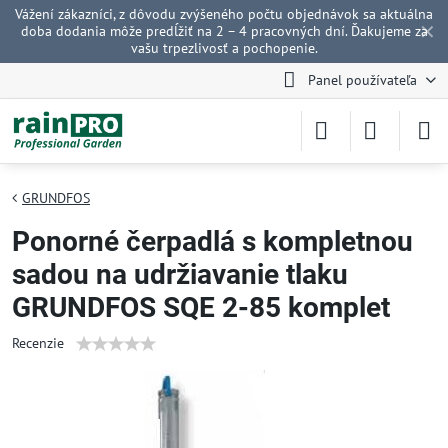
Vážení zákazníci, z dôvodu zvýšeného počtu objednávok sa aktuálna
✕
doba dodania môže predĺžiť na 2 – 4 pracovných dní. Ďakujeme za
vašu trpezlivosť a pochopenie.
Panel používateľa
GRUNDFOS
Ponorné čerpadlá s kompletnou
sadou na udržiavanie tlaku
GRUNDFOS SQE 2-85 komplet
Recenzie