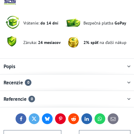
Vrátenie:
do 14 dní
Bezpečná platba
GoPay
Záruka:
24 mesiacov
2% späť
na ďalší nákup
Popis
Recenzie
0
Referencie
0
Facebook
Twitter
Bluesky
Pinterest
Reddit
LinkedIn
WhatsApp
E-
mail