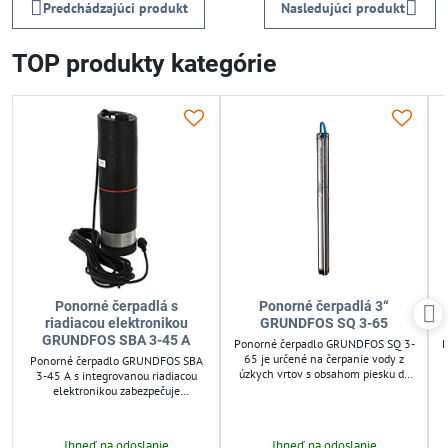
Predchádzajúci produkt
Nasledujúci produkt
TOP produkty kategórie
Ponorné čerpadlá s
Ponorné čerpadlá 3“
riadiacou elektronikou
GRUNDFOS SQ 3-65
GRUNDFOS SBA 3-45 A
Ponorné čerpadlo GRUNDFOS SQ 3-
P
65 je určené na čerpanie vody z
Ponorné čerpadlo GRUNDFOS SBA
úzkych vrtov s obsahom piesku do
3-45 A s integrovanou riadiacou
50 g/m³. Vďaka integrovanému
elektronikou zabezpečuje
systému ochrany proti behu na
automatické spustenie a zastavenie
sucho zabezpečuje bezpečný a
podľa potreby vody. Vhodné pre
spoľahlivý chod. Vhodné pre
domáce použitie s hĺbkou ponorenia
Ihneď na odoslanie
Ihneď na odoslanie