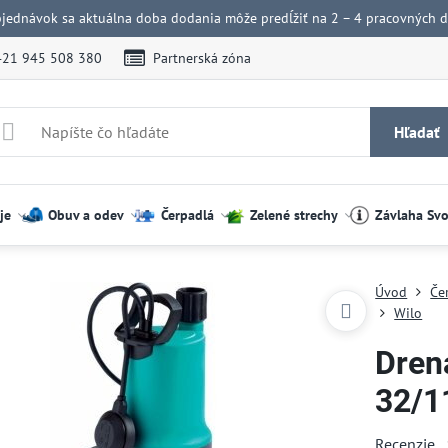
bjednávok sa aktuálna doba dodania môže predĺžiť na 2 – 4 pracovných dn
421 945 508 380
Partnerská zóna
Hľadať
je
Obuv a odev
Čerpadlá
Zelené strechy
Závlaha Sv
Úvod
Če
Wilo
Dren
32/1
Recenzie