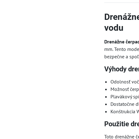
Drenážne
vodu
Drenážne čerp
mm. Tento model
bezpečne a spoľ
Výhody dr
Odolnosť voč
Možnosť čerp
Plavákový spí
Dostatočne dl
Konštrukcia W
Použitie d
Toto drenážne č