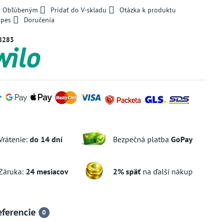
 k Obľúbeným
Pridať do V-skladu
Otázka k produktu
 pes
Doručenia
8283
Vrátenie:
do 14 dní
Bezpečná platba
GoPay
Záruka:
24 mesiacov
2% späť
na ďalší nákup
eferencie
0