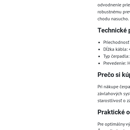
odvodnenie prie
robustnému prev
chodu nasucho.
Technické 
Priechodnosť
Dĺžka kábla:
Typ čerpadla
Prevedenie: H
Prečo si k
Pri nákupe čerp
závlahových sys
starostlivosť o
Praktické o
Pre optimálny vý