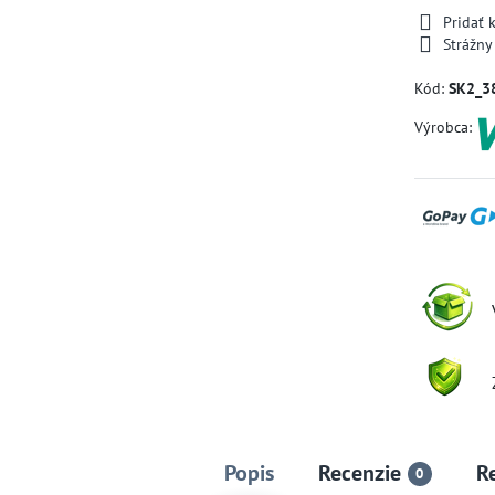
Pridať
Strážny
Kód:
SK2_3
Výrobca:
Popis
Recenzie
R
0