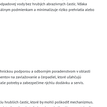
 odpadovej vody bez hrubých abrazívnych častíc. Vďaka
álnym podmienkam a minimalizuje riziko prehriatia alebo
echnickou podporou a odborným poradenstvom v oblasti
tov na zavlažovanie a čerpadiel, ktoré uľahčujú
aše potreby a zabezpečíme rýchlu dodávku a servis.
iu hrubších častíc, ktoré by mohli poškodiť mechanizmus.