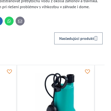
odstraňovať prebytočnú vodu z okolia záhonov a trávnika.
pri riešení problémov s vlhkosťou v záhrade i dome.
inkedIn
WhatsApp
E-
mail
Nasledujúci produkt