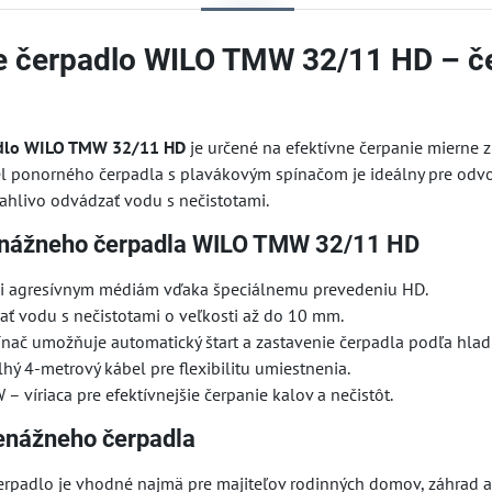
 čerpadlo WILO TMW 32/11 HD – če
adlo WILO TMW 32/11 HD
je určené na efektívne čerpanie mierne z
 ponorného čerpadla s plavákovým spínačom je ideálny pre odvodň
ahlivo odvádzať vodu s nečistotami.
enážneho čerpadla WILO TMW 32/11 HD
i agresívnym médiám vďaka špeciálnemu prevedeniu HD.
ať vodu s nečistotami o veľkosti až do 10 mm.
nač umožňuje automatický štart a zastavenie čerpadla podľa hlad
hý 4-metrový kábel pre flexibilitu umiestnenia.
 – víriaca pre efektívnejšie čerpanie kalov a nečistôt.
renážneho čerpadla
erpadlo je vhodné najmä pre majiteľov rodinných domov, záhrad a 