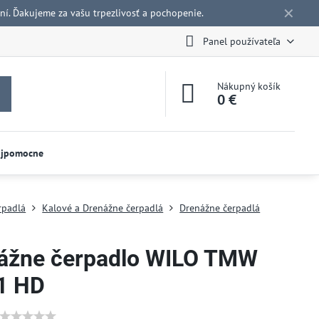
✕
í. Ďakujeme za vašu trpezlivosť a pochopenie.
Panel používateľa
Nákupný košík
0 €
ojpomocne
rpadlá
Kalové a Drenážne čerpadlá
Drenážne čerpadlá
ážne čerpadlo WILO TMW
1 HD