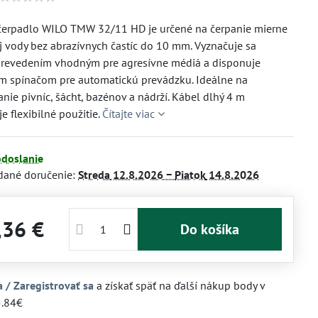
čerpadlo WILO TMW 32/11 HD je určené na čerpanie mierne
j vody bez abrazívnych častíc do 10 mm. Vyznačuje sa
revedením vhodným pre agresívne médiá a disponuje
m spínačom pre automatickú prevádzku. Ideálne na
ie pivníc, šácht, bazénov a nádrží. Kábel dlhý 4 m
e flexibilné použitie.
Čítajte viac
odoslanie
dané doručenie:
Streda
12.8.2026 −
Piatok
14.8.2026
,36 €
Do košíka
a / Zaregistrovať sa
a získať späť na ďalší nákup body v
5.84€