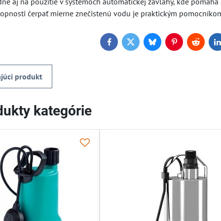
dné aj na použitie v systémoch automatickej závlahy, kde pomáha 
hopnosti čerpať mierne znečistenú vodu je praktickým pomocníkom 
Facebook
Twitter
Bluesky
Pinterest
Reddit
L
júci produkt
ukty kategórie