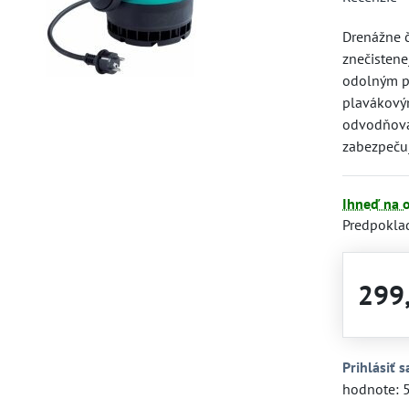
Drenážne 
znečistene
odolným p
plavákový
odvodňovan
zabezpečuj
Ihneď na 
Predpokla
299
Prihlásiť s
hodnote: 