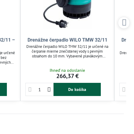
32/11 –
Drenážne čerpadlo WILO TMW 32/11
Drená
Drenážne čerpadlo WILO TMW 32/11 je určené na
čerpanie mierne znečistenej vody s pevným
je určené
Drenážn
obsahom do 10 mm. Vybavené plavákovým
 bez
na 
spínačom, efektívne odvodňuje pivnice, šachty,
pevných
abra
bazény či nádrže. Ponorné prevedenie zaručuje
spínačom,
odoln
Ihneď na odoslanie
jednoduchú inštaláciu a spoľahlivú prevádzku pri
azénov či
médiá
266,37 €
domácom využití.
áblom
automat
ácnosti a
pivníc
Do košíka