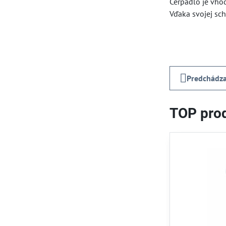
Čerpadlo je vho
Vďaka svojej sc
Predchádza
TOP prod