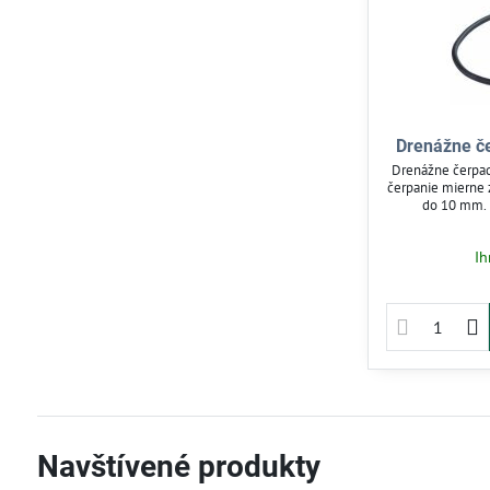
Drenážne č
Drenážne čerpad
čerpanie mierne 
do 10 mm. 
zabezpečuje aut
Ideálne na odvo
Ih
nádrží. Kábe
použitie
Navštívené produkty