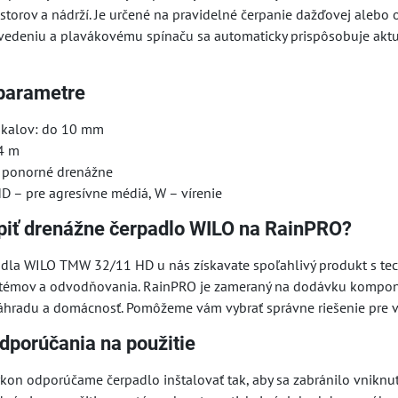
storov a nádrží. Je určené na pravidelné čerpanie dažďovej alebo
edeniu a plavákovému spínaču sa automaticky prispôsobuje aktu
parametre
 kalov: do 10 mm
 4 m
: ponorné drenážne
D – pre agresívne médiá, W – vírenie
úpiť drenážne čerpadlo WILO na RainPRO?
adla WILO TMW 32/11 HD u nás získavate spoľahlivý produkt s t
témov a odvodňovania. RainPRO je zameraný na dodávku komponen
 záhradu a domácnosť. Pomôžeme vám vybrať správne riešenie pre v
dporúčania na použitie
kon odporúčame čerpadlo inštalovať tak, aby sa zabránilo vniknut