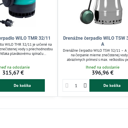
erpadlo WILO TMR 32/11
Drenážne čerpadlo WILO TSW 
A
lo WILO TMR 32/11 je určené na
znečistenej vody s priechodnosťou
Drenážne čerpadlo WILO TSW 32/11 – A 
Vďaka plavákovému spínaču
na čerpanie mierne znečistenej vody
omatické spustenie a zastavenie.
abrazívnych prímesí s max. veľkosťou 
dňovanie pivníc, šácht, bazénov a
častíc do 10 mm. Vybavené plavákovým 
neď na odoslanie
Ihneď na odoslanie
l dlhý 4 m umožňuje flexibilné
ideálne na odvodňovanie pivníc, šácht, b
315,67 €
396,96 €
 v záhrade či domácnosti.
nádrží. Ponorné prevedenie s 10 m k
zabezpečuje spoľahlivú prevádzku v dom
záhrade.
Do košíka
Do košíka