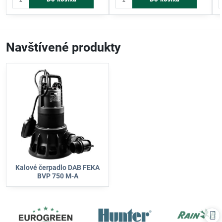
prevedenie zaručuje dlhú životnosť.
káblom a pripojením DN32 pre
Pomáha efektívne riešiť problém s
jednoduchú inštaláciu.
odvodnením.
Navštívené produkty
Kalové čerpadlo DAB FEKA
BVP 750 M-A