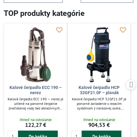
TOP produkty kategórie
Kalové čerpadlo ECC 190 –
Kalové čerpadlo HCP
nerez
32GF21.0F – plavák
Kalové čerpadlo ECC 190 – nerez je
Kalové čerpadlo HCP 32GF21.0F je
určené na ponorné čerpanie
ponorné zariadenie s rezacím
znečistenej vody bez abrazívnych a
systémom z nerezovej ocele,
fekálnych prímesí. Má priechodnosť
ideálne pre splaškové vody.
pevných častíc až do 30 mm, čo
Robustná liatinová konštrukcia
Ihneď na odoslanie
Ihneď na odoslanie
znižuje riziko upchávok. Vhodné pre
zaručuje dlhú životnosť. Použiteľné
122,27 €
904,53 €
drenáž, odvodnenie a závlahu v
v domácnostiach, školách či
rodinných záhradách a
nemocniciach aj pre tlakové
domácnostiach. Odolné nerezové
kanalizácie. Dodávané s 10 m
Do košíka
Do košíka