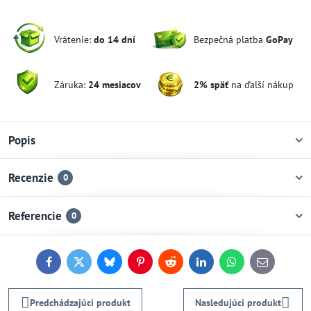
Vrátenie:
do 14 dní
Bezpečná platba
GoPay
Záruka:
24 mesiacov
2% späť
na ďalší nákup
Popis
Recenzie
0
Referencie
0
Facebook
Twitter
Bluesky
Pinterest
Reddit
LinkedIn
WhatsApp
E-
mail
Predchádzajúci produkt
Nasledujúci produkt