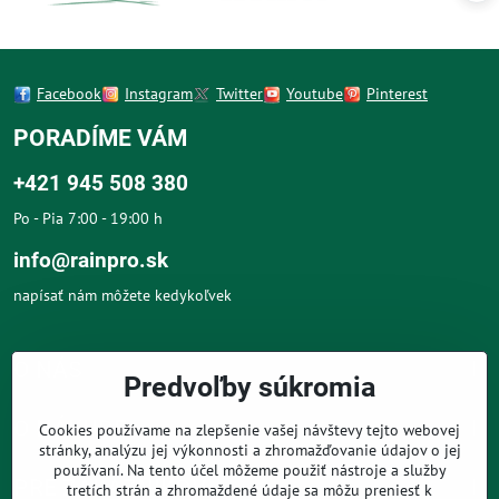
Facebook
Instagram
Twitter
Youtube
Pinterest
PORADÍME VÁM
+421 945 508 380
Po - Pia 7:00 - 19:00 h
info@rainpro.sk
napísať nám môžete kedykoľvek
O NÁS
Predvoľby súkromia
O NÁKUPE
Cookies používame na zlepšenie vašej návštevy tejto webovej
stránky, analýzu jej výkonnosti a zhromažďovanie údajov o jej
používaní. Na tento účel môžeme použiť nástroje a služby
PRE ZÁKAZNÍKOV
tretích strán a zhromaždené údaje sa môžu preniesť k