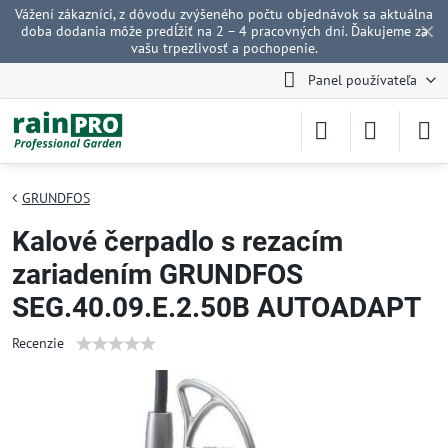
Vážení zákazníci, z dôvodu zvýšeného počtu objednávok sa aktuálna
✕
doba dodania môže predĺžiť na 2 – 4 pracovných dní. Ďakujeme za
vašu trpezlivosť a pochopenie.
Panel používateľa
GRUNDFOS
Kalové čerpadlo s rezacím
zariadením GRUNDFOS
SEG.40.09.E.2.50B AUTOADAPT
Recenzie