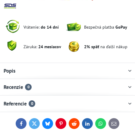
Vrátenie:
do 14 dní
Bezpečná platba
GoPay
Záruka:
24 mesiacov
2% späť
na ďalší nákup
Popis
Recenzie
0
Referencie
0
Facebook
Twitter
Bluesky
Pinterest
Reddit
LinkedIn
WhatsApp
E-
mail