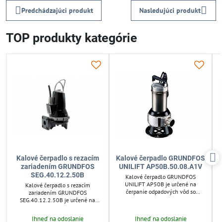
Predchádzajúci produkt
Nasledujúci produkt
TOP produkty kategórie
Kalové čerpadlo s rezacím
Kalové čerpadlo GRUNDFOS
zariadením GRUNDFOS
UNILIFT AP50B.50.08.A1V
SEG.40.12.2.50B
Kalové čerpadlo GRUNDFOS
UNILIFT AP50B je určené na
Kalové čerpadlo s rezacím
čerpanie odpadových vôd so
zariadením GRUNDFOS
splaškami a fekáliami, s
SEG.40.12.2.50B je určené na
priechodnosťou až 50 mm. Ponorné
čerpanie splaškových vôd v
čerpadlo s plavákovým spínačom
domácnostiach, rekreačných
Ihneď na odoslanie
Ihneď na odoslanie
zabezpečuje automatický chod bez