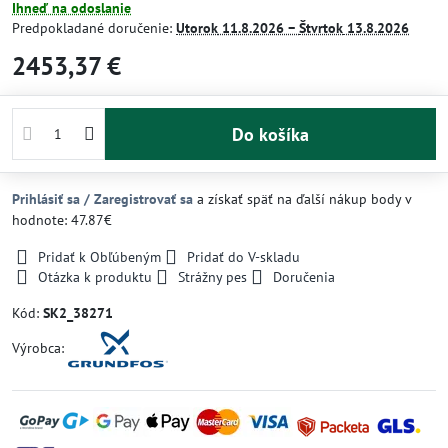
Ihneď na odoslanie
Predpokladané doručenie:
Utorok
11.8.2026 −
Štvrtok
13.8.2026
2453,37 €
Do košíka
Prihlásiť sa / Zaregistrovať sa
a získať späť na ďalší nákup body v
hodnote: 47.87€
Pridať k Obľúbeným
Pridať do V-skladu
Otázka k produktu
Strážny pes
Doručenia
Kód:
SK2_38271
Výrobca: