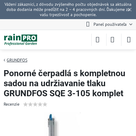
Vážení zákazníci, z dôvodu zvýšeného počtu objednávok sa aktuálna
✕
doba dodania môže predĺžiť na 2 – 4 pracovných dní. Ďakujeme za
vašu trpezlivosť a pochopenie.
Panel používateľa
GRUNDFOS
Ponorné čerpadlá s kompletnou
sadou na udržiavanie tlaku
GRUNDFOS SQE 3-105 komplet
Recenzie