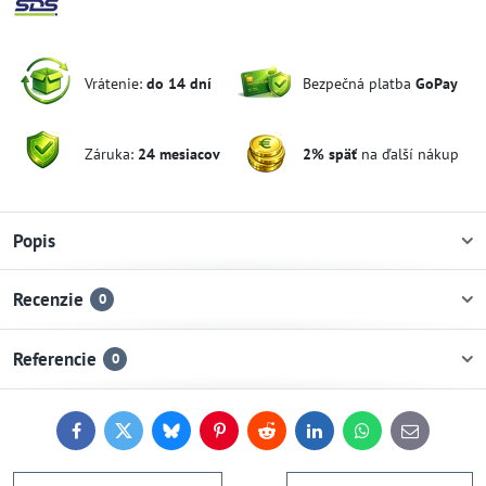
Vrátenie:
do 14 dní
Bezpečná platba
GoPay
Záruka:
24 mesiacov
2% späť
na ďalší nákup
Popis
Recenzie
0
Referencie
0
Facebook
Twitter
Bluesky
Pinterest
Reddit
LinkedIn
WhatsApp
E-
mail