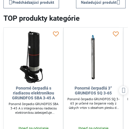
Predchádzajúci produkt
Nasledujúci produkt
TOP produkty kategórie
Ponorné čerpadlá s
Ponorné čerpadlá 3“
riadiacou elektronikou
GRUNDFOS SQ 3-65
GRUNDFOS SBA 3-45 A
Ponorné čerpadlo GRUNDFOS SQ 3-
P
65 je určené na čerpanie vody z
Ponorné čerpadlo GRUNDFOS SBA
úzkych vrtov s obsahom piesku do
3-45 A s integrovanou riadiacou
50 g/m³. Vďaka integrovanému
elektronikou zabezpečuje
systému ochrany proti behu na
automatické spustenie a zastavenie
sucho zabezpečuje bezpečný a
podľa potreby vody. Vhodné pre
spoľahlivý chod. Vhodné pre
domáce použitie s hĺbkou ponorenia
Ihneď na odoslanie
Ihneď na odoslanie