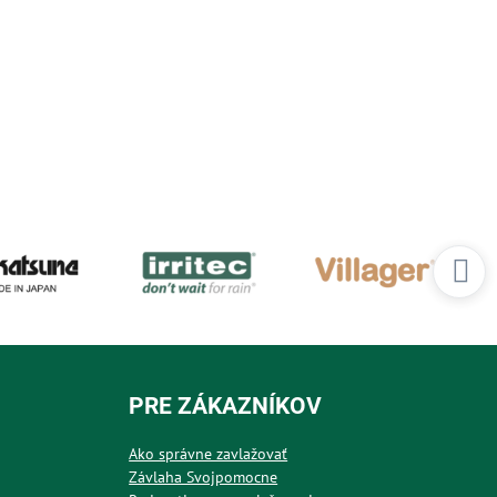
PRE ZÁKAZNÍKOV
Ako správne zavlažovať
Závlaha Svojpomocne