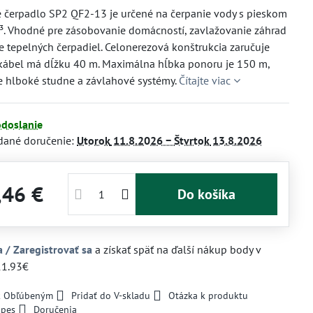
 čerpadlo SP2 QF2-13 je určené na čerpanie vody s pieskom
³. Vhodné pre zásobovanie domácností, zavlažovanie záhrad
e tepelných čerpadiel. Celonerezová konštrukcia zaručuje
 kábel má dĺžku 40 m. Maximálna hĺbka ponoru je 150 m,
e hlboké studne a závlahové systémy.
Čítajte viac
odoslanie
dané doručenie:
Utorok
11.8.2026 −
Štvrtok
13.8.2026
,46 €
Do košíka
a / Zaregistrovať sa
a získať späť na ďalší nákup body v
11.93€
 k Obľúbeným
Pridať do V-skladu
Otázka k produktu
 pes
Doručenia