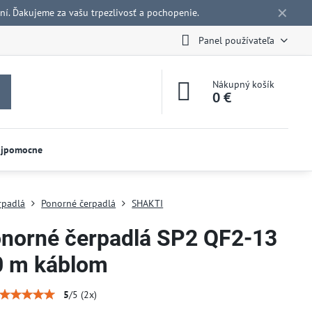
✕
í. Ďakujeme za vašu trpezlivosť a pochopenie.
Panel používateľa
Nákupný košík
0 €
ojpomocne
rpadlá
Ponorné čerpadlá
SHAKTI
onorné čerpadlá SP2 QF2-13
0 m káblom
5
/
5
(
2
x)