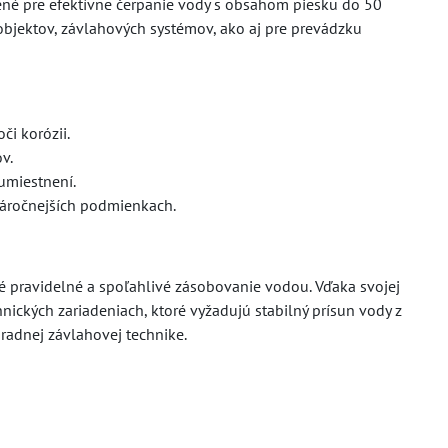
né pre efektívne čerpanie vody s obsahom piesku do 50
objektov, závlahových systémov, ako aj pre prevádzku
či korózii.
v.
umiestnení.
náročnejších podmienkach.
é pravidelné a spoľahlivé zásobovanie vodou. Vďaka svojej
hnických zariadeniach, ktoré vyžadujú stabilný prísun vody z
hradnej závlahovej technike.