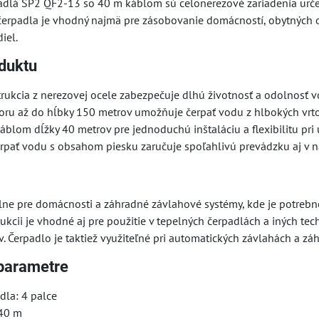
adlá SP2 QF2-13 so 40 m káblom sú celonerezové zariadenia urče
 čerpadla je vhodný najmä pre zásobovanie domácností, obytných 
iel.
duktu
ukcia z nerezovej ocele zabezpečuje dlhú životnosť a odolnosť vo
ru až do hĺbky 150 metrov umožňuje čerpať vodu z hlbokých vrto
blom dĺžky 40 metrov pre jednoduchú inštaláciu a flexibilitu pri 
rpať vodu s obsahom piesku zaručuje spoľahlivú prevádzku aj v 
álne pre domácnosti a záhradné závlahové systémy, kde je potrebn
ukcii je vhodné aj pre použitie v tepelných čerpadlách a iných tec
. Čerpadlo je taktiež využiteľné pri automatických závlahách a zá
parametre
dla: 4 palce
 40 m