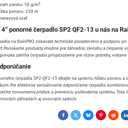
sah piesku: 50 g/m³
ĺbka ponoru: 150 m
onerezová oceľ
ť 4“ ponorné čerpadlo SP2 QF2-13 u nás na R
adla na RainPRO získavate technické poradenstvo a podporu pri 
. Ponúkame produkty vhodné pre záhradnú závlahu a čerpanie vo
ponuka zahŕňa čerpadlá prispôsobené pre rôzne potreby, vrátane a
odporúčanie
onorného čerpadla SP2 QF2-13 dbajte na správnu hĺbku ponoru a za
kom. Pre efektívne zavlažovanie odporúčame čerpadlo kombinova
zpečíte rovnomerný prietok a prevenciu poškodenia systému. Toto 
ninových záhradách aj ovocných sadoch.
Facebook
Twitter
Bluesky
Pinterest
Reddit
L