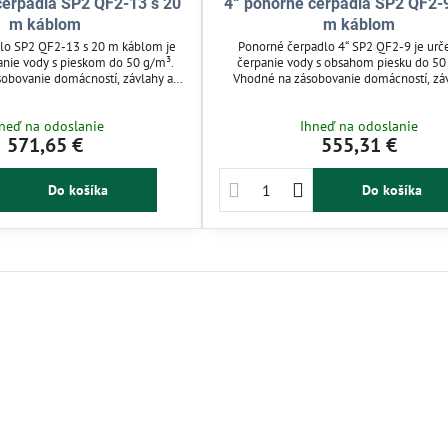
čerpadlá SP2 QF2-13 s 20
4“ ponorné čerpadlá SP2 QF2-
m káblom
m káblom
lo SP2 QF2-13 s 20 m káblom je
Ponorné čerpadlo 4“ SP2 QF2-9 je urč
anie vody s pieskom do 50 g/m³.
čerpanie vody s obsahom piesku do 50
obovanie domácností, závlahy a
Vhodné na zásobovanie domácností, záv
dlá. Celonerezová konštrukcia
tepelných čerpadiel. Má celonerezové p
ť a spoľahlivosť pri ponore až do
a kábel dlhý 40 m. Maximálna hĺbka 
neď na odoslanie
Ihneď na odoslanie
vne riešenie pre zavlažovanie a
dosahuje 150 m, čo zaručuje spoľahlivý
571,65 €
555,31 €
domáce použitie.
rôznych podmienkach.
Do košíka
Do košíka