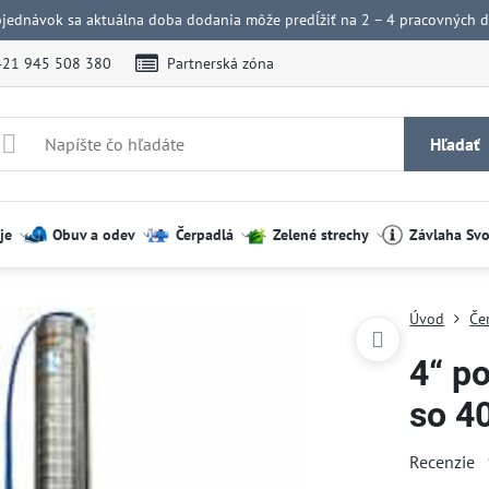
bjednávok sa aktuálna doba dodania môže predĺžiť na 2 – 4 pracovných dn
421 945 508 380
Partnerská zóna
Hľadať
je
Obuv a odev
Čerpadlá
Zelené strechy
Závlaha Sv
Úvod
Če
4“ p
so 4
Recenzie