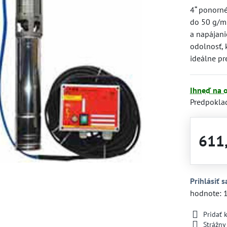
4“ ponorné
do 50 g/m
a napájani
odolnosť,
ideálne pr
Ihneď na 
Predpokla
611
Prihlásiť s
hodnote: 
Pridať
Strážny