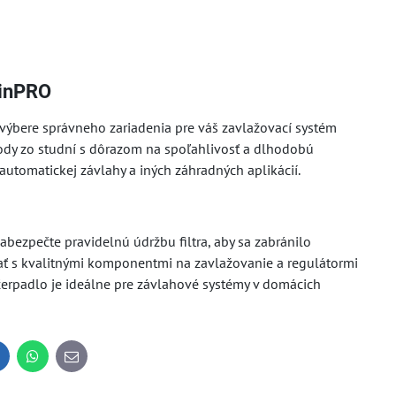
ainPRO
výbere správneho zariadenia pre váš zavlažovací systém
dy zo studní s dôrazom na spoľahlivosť a dlhodobú
utomatickej závlahy a iných záhradných aplikácií.
bezpečte pravidelnú údržbu filtra, aby sa zabránilo
ť s kvalitnými komponentmi na zavlažovanie a regulátormi
čerpadlo je ideálne pre závlahové systémy v domácich
inkedIn
WhatsApp
E-
mail