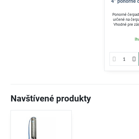
4“ ponorné 
Ponorné čerpad
určené na čerp
Vhodné pre zás
tepelné čerpa
zaručuje odolnos
Ih
150 m. Efektí
Navštívené produkty