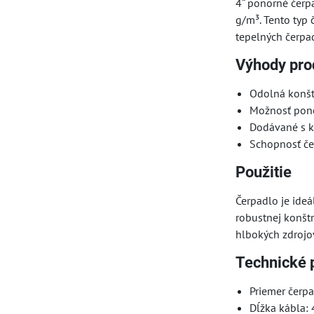
4“ ponorné čerp
g/m³. Tento typ
tepelných čerpad
Výhody pro
Odolná konštr
Možnosť pono
Dodávané s ká
Schopnosť če
Použitie
Čerpadlo je ide
robustnej konštr
hlbokých zdrojov
Technické 
Priemer čerpa
Dĺžka kábla: