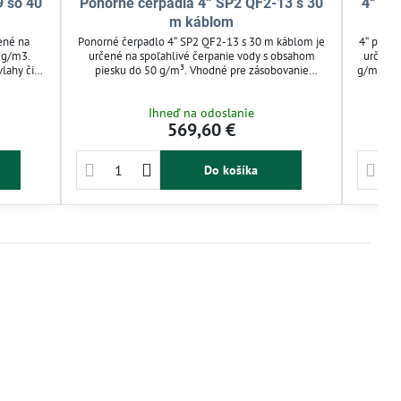
9 so 40
Ponorné čerpadlá 4“ SP2 QF2-13 s 30
4“ po
m káblom
ené na
Ponorné čerpadlo 4“ SP2 QF2-13 s 30 m káblom je
4“ pono
 g/m3.
určené na spoľahlivé čerpanie vody s obsahom
určené 
lahy či
piesku do 50 g/m³. Vhodné pre zásobovanie
g/m³. Vh
revedenie
domácností, závlahy a tepelné čerpadlá.
a tep
ponoru
Celonerezová konštrukcia zabezpečuje odolnosť a
zabezpe
Ihneď na odoslanie
 výkon v
maximálnu hĺbku ponoru až 150 m. Efektívne
hĺbka po
569,60 €
riešenie pre automatické zavlažovanie a domácu
vodáreň.
Do košíka