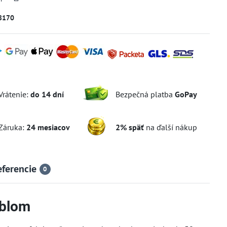
8170
Vrátenie:
do 14 dní
Bezpečná platba
GoPay
Záruka:
24 mesiacov
2% späť
na ďalší nákup
eferencie
0
áblom