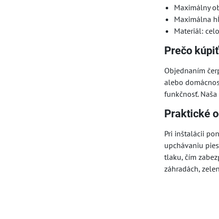
Maximálny ob
Maximálna h
Materiál: cel
Prečo kúpi
Objednaním čerp
alebo domácnosť
funkčnosť. Naša 
Praktické 
Pri inštalácii p
upchávaniu pies
tlaku, čím zabe
záhradách, zele