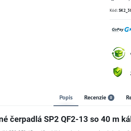
Kód:
SK2_3
Popis
Recenzie
R
0
né čerpadlá SP2 QF2-13 so 40 m k