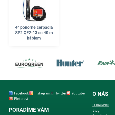
4“ ponorné čerpadlá
SP2 QF2-13 so 40 m
káblom
Facebook
Instagram
Twitter
Youtube
O NÁS
Pinterest
O RainPRO
PORADÍME VÁM
Blog