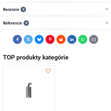
Recenzie
0
Referencie
0
Facebook
Twitter
Bluesky
Pinterest
Reddit
LinkedIn
WhatsApp
E-
mail
TOP produkty kategórie