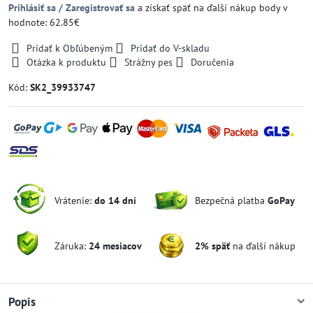
Prihlásiť sa / Zaregistrovať sa
a získať späť na ďalší nákup body v
hodnote: 62.85€
Pridať k Obľúbeným
Pridať do V-skladu
Otázka k produktu
Strážny pes
Doručenia
Kód:
SK2_39933747
Vrátenie:
do 14 dní
Bezpečná platba
GoPay
Záruka:
24 mesiacov
2% späť
na ďalší nákup
Popis