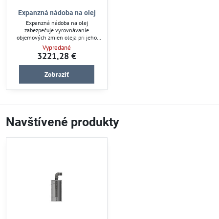
Expanzná nádoba na olej
Expanzná nádoba na olej
zabezpečuje vyrovnávanie
objemových zmien oleja pri jeho
zahrievaní alebo ochladzovaní.
Vypredané
Chráni závlahové a olejové
3221,28 €
systémy pred poškodením a
udržiava stabilnú hladinu média v
Zobraziť
uzavretých okruhoch. Vhodná je pre
záhradné čerpadlá a techniku
vyžadujúcu reguláciu tlaku. Pomáha
predĺžiť životnosť zariadení a
optimalizuje ich prevádzku.
Navštívené produkty