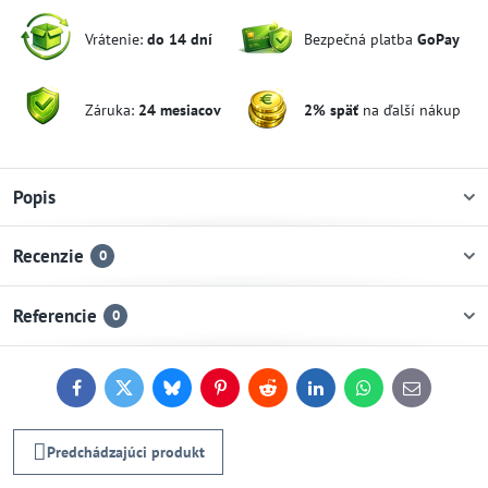
Vrátenie:
do 14 dní
Bezpečná platba
GoPay
Záruka:
24 mesiacov
2% späť
na ďalší nákup
Popis
Recenzie
0
Referencie
0
Facebook
Twitter
Bluesky
Pinterest
Reddit
LinkedIn
WhatsApp
E-
mail
Predchádzajúci produkt