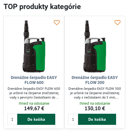
TOP produkty kategórie
Drenážne čerpadlo EASY
Drenážne čerpadlo EASY
FLOW 600
FLOW 300
Drenážne čerpadlo EASY FLOW 600
Drenážne čerpadlo EASY FLOW 300
je určené na čerpanie znečistenej
je určené na čerpanie znečistenej
vody s pevnými čiastočkami do 5
vody s nečistotami do 5 mm,
mm. Využijete ho pri odvodňovaní
ideálne pre malé nádrže a úzke
Ihneď na odoslanie
Ihneď na odoslanie
pivníc, bazénov či malých nádrží.
šachty. Efektívne odčerpať vodu z
149,67 €
130,10 €
Čerpá vodu až do zostatkovej
bazénov, pivníc či fontán s
hladiny 2-3 mm, čo minimalizuje
minimálnou zostatkovou hladinou
Do košíka
Do košíka
zvyšnú vlhkosť. Kompaktné riešenie
2-3 mm. Vhodné pre domácu
pre domáce drenážne aplikácie.
drenáž a odvodňovanie zatopených
priestorov.