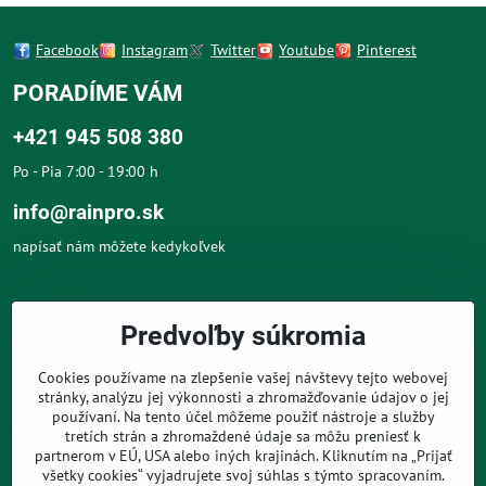
Facebook
Instagram
Twitter
Youtube
Pinterest
PORADÍME VÁM
+421 945 508 380
Po - Pia 7:00 - 19:00 h
info@rainpro.sk
napísať nám môžete kedykoľvek
O NÁS
Predvoľby súkromia
O NÁKUPE
Cookies používame na zlepšenie vašej návštevy tejto webovej
stránky, analýzu jej výkonnosti a zhromažďovanie údajov o jej
používaní. Na tento účel môžeme použiť nástroje a služby
PRE ZÁKAZNÍKOV
tretích strán a zhromaždené údaje sa môžu preniesť k
partnerom v EÚ, USA alebo iných krajinách. Kliknutím na „Prijať
všetky cookies“ vyjadrujete svoj súhlas s týmto spracovaním.