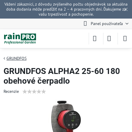
Vážení zákazníci, z dôvodu zvýšeného počtu objednávok sa aktuálna
✕
doba dodania môže predĺžiť na 2 – 4 pracovných dní. Ďakujeme za
vašu trpezlivosť a pochopenie.
Panel používateľa
GRUNDFOS
GRUNDFOS ALPHA2 25-60 180
obehové čerpadlo
Recenzie