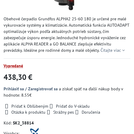
Obehové čerpadlo Grundfos ALPHA2 25-60 180 je určené pre malé
vykurovacie systémy a klimatizácie. Automatická funkcia AUTOADAPT
optimalizuje výkon podľa aktuálnych potrieb sústavy, čím
zabezpečuje úsporu energie. Jednoduché hydronické vyváženie cez
aplikácie ALPHA READER a GO BALANCE zlepšuje efektivitu
prevádzky. Ideálne pre rodinné domy a malé objekty.
Čítajte viac
Vypredané
438,30 €
Prihlásiť sa / Zaregistrovať sa
a získať späť na ďalší nákup body v
hodnote: 8.55€
Pridať k Obľúbeným
Pridať do V-skladu
Otázka k produktu
Strážny pes
Doručenia
Kód:
SK2_38814
Výrobca: