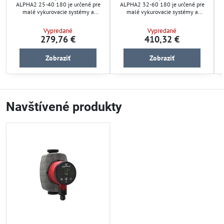
ALPHA2 25-40 180 je určené pre
ALPHA2 32-60 180 je určené pre
malé vykurovacie systémy a
malé vykurovacie systémy a
klimatizácie. Vďaka funkcii
klimatizácie. Vďaka funkcii
AUTOADAPT sa automaticky
AUTOADAPT automaticky
Vypredané
Vypredané
prispôsobuje potrebám systému, čím
prispôsobuje výkon potrebám
279,76 €
410,32 €
zabezpečuje optimálny komfort a
sústavy, čím znižuje spotrebu
V
nízku spotrebu energie. Jednoduché
energie. Hydronické vyváženie je
hydronické vyváženie cez aplikácie
jednoduché cez aplikácie ALPHA
Zobraziť
Zobraziť
ALPHA READER a GO BALANCE.
READER a GO BALANCE. Ideálne pre
ú
Ideálne riešenie pre efektívnu
rodinné domy.
domácu vykurovaciu sústavu.
Navštívené produkty