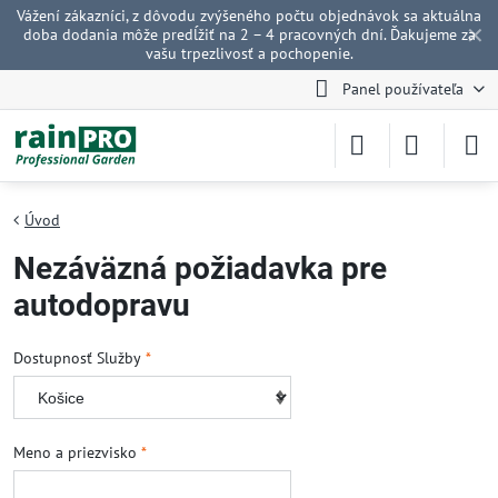
Vážení zákazníci, z dôvodu zvýšeného počtu objednávok sa aktuálna
✕
doba dodania môže predĺžiť na 2 – 4 pracovných dní. Ďakujeme za
vašu trpezlivosť a pochopenie.
Panel používateľa
Úvod
Nezáväzná požiadavka pre
autodopravu
Dostupnosť Služby
*
Meno a priezvisko
*