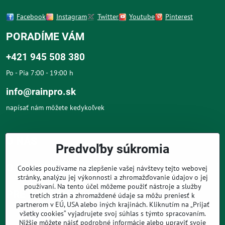
Facebook
Instagram
Twitter
Youtube
Pinterest
PORADÍME VÁM
+421 945 508 380
Po - Pia 7:00 - 19:00 h
info@rainpro.sk
napísať nám môžete kedykoľvek
O NÁS
Predvoľby súkromia
O NÁKUPE
Cookies používame na zlepšenie vašej návštevy tejto webovej
stránky, analýzu jej výkonnosti a zhromažďovanie údajov o jej
používaní. Na tento účel môžeme použiť nástroje a služby
PRE ZÁKAZNÍKOV
tretích strán a zhromaždené údaje sa môžu preniesť k
partnerom v EÚ, USA alebo iných krajinách. Kliknutím na „Prijať
všetky cookies“ vyjadrujete svoj súhlas s týmto spracovaním.
Nižšie môžete nájsť podrobné informácie alebo upraviť svoje