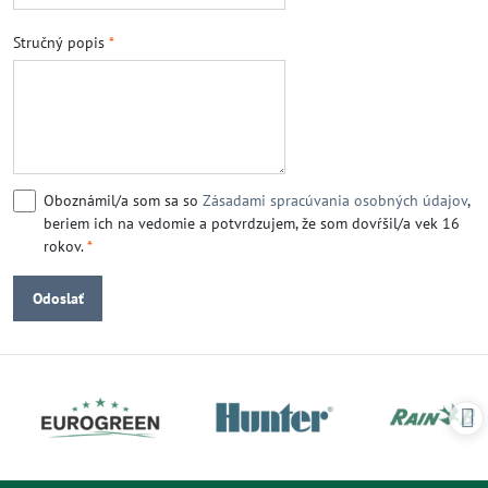
Stručný popis
*
Oboznámil/a som sa so
Zásadami spracúvania osobných údajov
,
beriem ich na vedomie a potvrdzujem, že som dovŕšil/a vek 16
rokov.
*
Odoslať