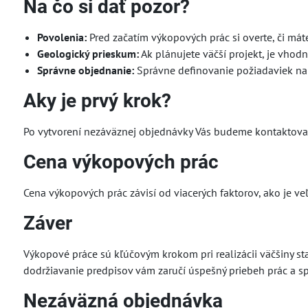
Na čo si dať pozor?
Povolenia:
Pred začatím výkopových prác si overte, či mát
Geologický prieskum:
Ak plánujete väčší projekt, je vhod
Správne objednanie:
Správne definovanie požiadaviek na 
Aky je prvý krok?
Po vytvorení nezáväznej objednávky Vás budeme kontaktovať
Cena výkopových prác
Cena výkopových prác závisí od viacerých faktorov, ako je veľ
Záver
Výkopové práce sú kľúčovým krokom pri realizácii väčšiny sta
dodržiavanie predpisov vám zaručí úspešný priebeh prác a s
Nezáväzná objednávka