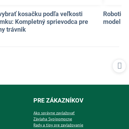
vybrať kosačku podľa veľkosti
Robotick
mku: Kompletný sprievodca pre
model pr
ny trávnik
PRE ZÁKAZNÍKOV
Ako správne zavlažovať
Závlaha Svojpomocne
Rady a tipy pre zavlažovanie