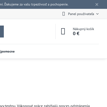
✕
í. Ďakujeme za vašu trpezlivosť a pochopenie.
Panel používateľa
Nákupný košík
0 €
ojpomocne
avy terénu. Výkopové práce zahŕňajú proces odstránenia