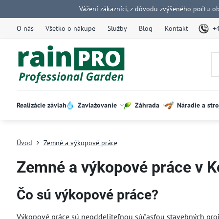
Vážení zákazníci, z dôvodu zvýšeného počtu o
O nás
Všetko o nákupe
Služby
Blog
Kontakt
+
Realizácie závlah
Zavlažovanie
Záhrada
Náradie a stro
Úvod
Zemné a výkopové práce
Zemné a výkopové práce v K
Čo sú výkopové práce?
Výkopové práce sú neoddeliteľnou súčasťou stavebných proje