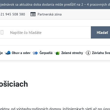
bjednávok sa aktuálna doba dodania môže predĺžiť na 2 – 4 pracovných dn
421 945 508 380
Partnerská zóna
Hľadať
je
Obuv a odev
Čerpadlá
Zelené strechy
Závlaha Sv
ošiciach
ktov, od výstavby rodinných domov, inžinierskych sietí až po úpr