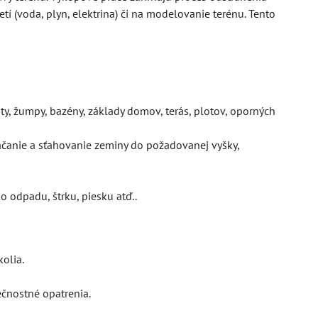
í (voda, plyn, elektrina) či na modelovanie terénu. Tento
hty, žumpy, bazény, základy domov, terás, plotov, oporných
áčanie a sťahovanie zeminy do požadovanej vyšky,
 odpadu, štrku, piesku atď..
olia.
ečnostné opatrenia.