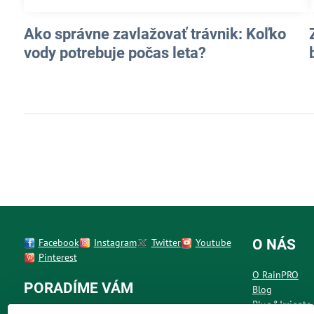
Ako správne zavlažovať trávnik: Koľko
vody potrebuje počas leta?
Facebook
Instagram
Twitter
Youtube
O NÁS
Pinterest
O RainPRO
PORADÍME VÁM
Blog
Plug&Irrigate