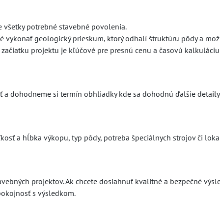
e všetky potrebné stavebné povolenia.
né vykonať geologický prieskum, ktorý odhalí štruktúru pôdy a možn
začiatku projektu je kľúčové pre presnú cenu a časovú kalkuláciu
 a dohodneme si termín obhliadky kde sa dohodnú ďalšie detaily
kosť a hĺbka výkopu, typ pôdy, potreba špeciálnych strojov či loka
vebných projektov. Ak chcete dosiahnuť kvalitné a bezpečné výsled
pokojnosť s výsledkom.