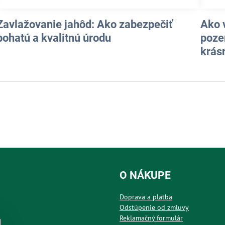
Zavlažovanie jahôd: Ako zabezpečiť
Ako 
bohatú a kvalitnú úrodu
poze
krás
O NÁKUPE
Doprava a platba
Odstúpenie od zmluvy
Reklamačný formulár