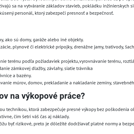
ajú sa na vytváranie základov stavieb, pokládku inžinierskych siet
 skúsený personál, ktorý zabezpečí presnosť a bezpečnosť.
y, ako sú domy, garáže alebo iné objekty.
cie, plynové či elektrické prípojky, drenážne jamy, trativody, šac
e terénu podľa požiadaviek projektu,vyrovnávanie terénu, roztl
danie zámkovej dlažby, závlahy, siatie trávnika
ivnice a bazény.
ávanie múrov, domov, prekladanie a nakladanie zeminy, stavebného
lov na výkopové práce?
u technikou, ktorá zabezpečuje presné výkopy bez poškodenia ok
ívne, čím šetrí váš čas aj náklady.
u byť rizikové, preto je dôležité dodržiavať platné normy a bezp