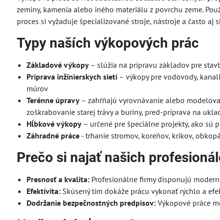
zeminy, kamenia alebo iného materiálu z povrchu zeme. Použív
proces si vyžaduje špecializované stroje, nástroje a často aj
Typy naších výkopových prác
Základové výkopy
– slúžia na prípravu základov pre stavb
Príprava inžinierskych sietí
– výkopy pre vodovody, kanalizá
múrov
Terénne úpravy
– zahŕňajú vyrovnávanie alebo modelovani
zoškrabovanie starej trávy a buriny, pred-príprava na ukla
Hĺbkové výkopy
– určené pre špeciálne projekty, ako sú p
Záhradné práce
- trhanie stromov, koreňov, krikov, obkop
Prečo si najať našich profesioná
Presnosť a kvalita:
Profesionálne firmy disponujú moderno
Efektivita:
Skúsený tím dokáže prácu vykonať rýchlo a efekt
Dodržanie bezpečnostných predpisov:
Výkopové práce môž