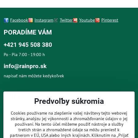
Facebook
Instagram
Twitter
Youtube
Pinterest
PORADÍME VÁM
+421 945 508 380
Po - Pia 7:00 - 19:00 h
info@rainpro.sk
napísať nám môžete kedykoľvek
O NÁS
Predvoľby súkromia
O NÁKUPE
Cookies používame na zlepšenie vašej návštevy tejto webovej
stránky, analýzu jej výkonnosti a zhromažďovanie údajov o jej
používaní. Na tento účel môžeme použiť nástroje a služby
PRE ZÁKAZNÍKOV
tretích strán a zhromaždené údaje sa môžu preniesť k
partnerom v EÚ, USA alebo iných krajinách. Kliknutím na „Prijať