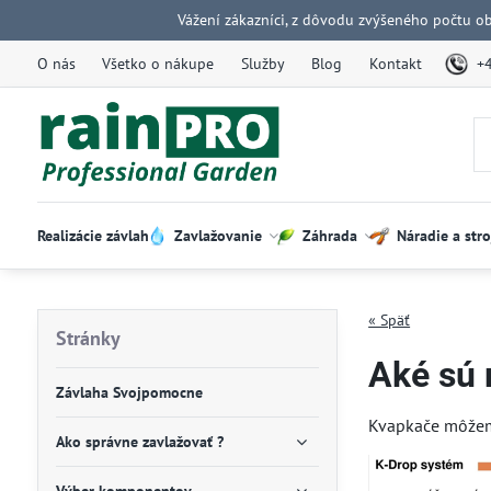
Vážení zákazníci, z dôvodu zvýšeného počtu o
O nás
Všetko o nákupe
Služby
Blog
Kontakt
+
Realizácie závlah
Zavlažovanie
Záhrada
Náradie a stro
« Späť
Stránky
Aké sú 
Závlaha Svojpomocne
Kvapkače môžem
Ako správne zavlažovať ?