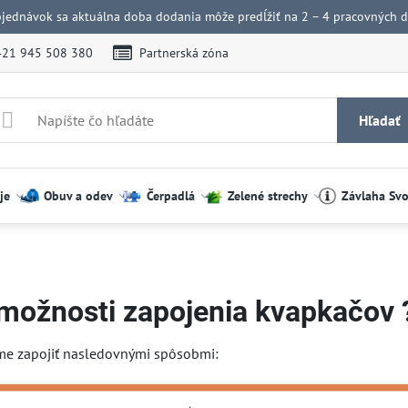
bjednávok sa aktuálna doba dodania môže predĺžiť na 2 – 4 pracovných dn
421 945 508 380
Partnerská zóna
Hľadať
je
Obuv a odev
Čerpadlá
Zelené strechy
Závlaha Sv
možnosti zapojenia kvapkačov 
e zapojiť nasledovnými spôsobmi: