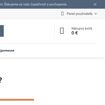
✕
í. Ďakujeme za vašu trpezlivosť a pochopenie.
Panel používateľa
Nákupný košík
0 €
ojpomocne
?