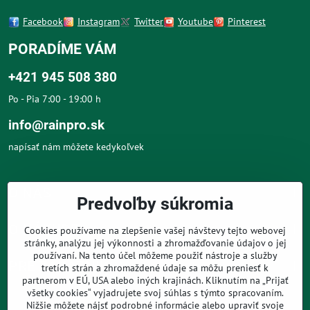
Facebook
Instagram
Twitter
Youtube
Pinterest
PORADÍME VÁM
+421 945 508 380
Po - Pia 7:00 - 19:00 h
info@rainpro.sk
napísať nám môžete kedykoľvek
O NÁS
Predvoľby súkromia
O NÁKUPE
Cookies používame na zlepšenie vašej návštevy tejto webovej
stránky, analýzu jej výkonnosti a zhromažďovanie údajov o jej
používaní. Na tento účel môžeme použiť nástroje a služby
PRE ZÁKAZNÍKOV
tretích strán a zhromaždené údaje sa môžu preniesť k
partnerom v EÚ, USA alebo iných krajinách. Kliknutím na „Prijať
všetky cookies“ vyjadrujete svoj súhlas s týmto spracovaním.
Nižšie môžete nájsť podrobné informácie alebo upraviť svoje