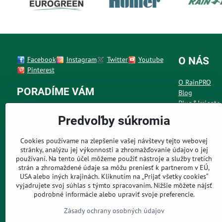
Facebook
Instagram
Twitter
Youtube
O NÁS
Pinterest
O RainPRO
PORADÍME VÁM
Blog
Plug&Irrigate
+421 945 508 380
Kontakt
Predvoľby súkromia
Po - Pia 7:00 - 19:00 h
Cookies používame na zlepšenie vašej návštevy tejto webovej
info@rainpro.sk
stránky, analýzu jej výkonnosti a zhromažďovanie údajov o jej
používaní. Na tento účel môžeme použiť nástroje a služby tretích
napísať nám môžete kedykoľvek
strán a zhromaždené údaje sa môžu preniesť k partnerom v EÚ,
USA alebo iných krajinách. Kliknutím na „Prijať všetky cookies“
vyjadrujete svoj súhlas s týmto spracovaním. Nižšie môžete nájsť
podrobné informácie alebo upraviť svoje preferencie.
Zásady ochrany osobných údajov