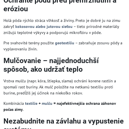
Ochráňte pôdu pred premrznutím a
eróziou
Holá pôda rýchlo stráca vlhkosť a živiny. Preto je dobré ju na zimu
zakryť
kokosovou alebo jutovou sieťou
– tieto prírodné materiály
znižujú teplotné výkyvy a podporujú mikroflóru v pôde.
Pre svahovité terény použite
geotextíliu
– zabraňuje zosuvu pôdy a
vyplavovaniu živín.
Mulčovanie – najjednoduchší
spôsob, ako udržať teplo
Vrstva mulču (napr. kôra, štiepka, slama) ochráni korene rastlín a
spomalí rast buriny. Ak mulč položíte na netkanú textíliu proti
burine, predĺžiš jej účinok na niekoľko rokov.
Kombinácia
textílie
+
mulču
= najefektívnejšia ochrana záhonov
počas zimy
.
Nezabudnite na závlahu a vypustenie