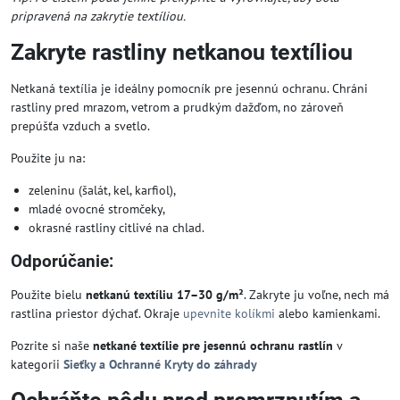
pripravená na zakrytie textíliou.
Zakryte rastliny netkanou textíliou
Netkaná textília je ideálny pomocník pre jesennú ochranu. Chráni
rastliny pred mrazom, vetrom a prudkým dažďom, no zároveň
prepúšťa vzduch a svetlo.
Použite ju na:
zeleninu (šalát, kel, karfiol),
mladé ovocné stromčeky,
okrasné rastliny citlivé na chlad.
Odporúčanie:
Použite bielu
netkanú textíliu 17–30 g/m²
. Zakryte ju voľne, nech má
rastlina priestor dýchať. Okraje
upevnite kolíkmi
alebo kamienkami.
Pozrite si naše
netkané textílie pre jesennú ochranu rastlín
v
kategorii
Sieťky a Ochranné Kryty do záhrady