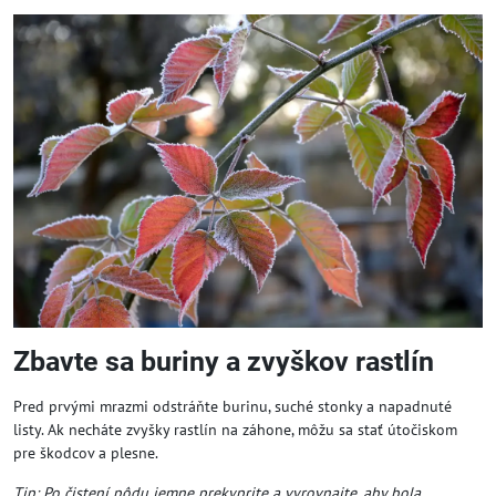
Zbavte sa buriny a zvyškov rastlín
Pred prvými mrazmi odstráňte burinu, suché stonky a napadnuté
listy. Ak necháte zvyšky rastlín na záhone, môžu sa stať útočiskom
pre škodcov a plesne.
Tip: Po čistení pôdu jemne prekyprite a vyrovnajte, aby bola