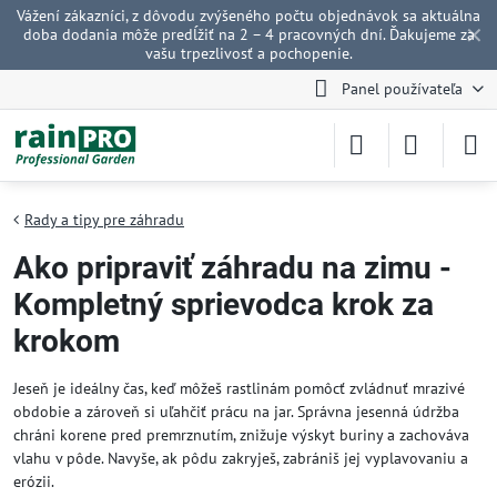
Vážení zákazníci, z dôvodu zvýšeného počtu objednávok sa aktuálna
✕
doba dodania môže predĺžiť na 2 – 4 pracovných dní. Ďakujeme za
vašu trpezlivosť a pochopenie.
Panel používateľa
Rady a tipy pre záhradu
Ako pripraviť záhradu na zimu -
Kompletný sprievodca krok za
krokom
Jeseň je ideálny čas, keď môžeš rastlinám pomôcť zvládnuť mrazivé
obdobie a zároveň si uľahčiť prácu na jar. Správna jesenná údržba
chráni korene pred premrznutím, znižuje výskyt buriny a zachováva
vlahu v pôde. Navyše, ak pôdu zakryješ, zabrániš jej vyplavovaniu a
erózii.