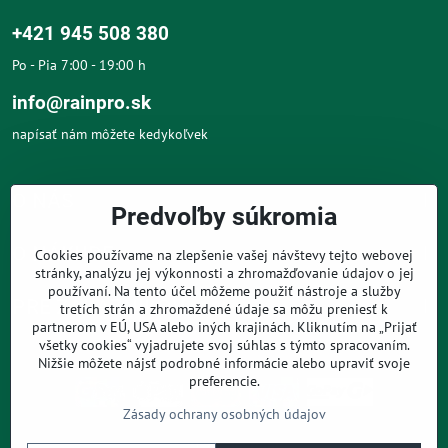
+421 945 508 380
Po - Pia 7:00 - 19:00 h
info@rainpro.sk
napísať nám môžete kedykoľvek
O NÁS
Predvoľby súkromia
O NÁKUPE
Cookies používame na zlepšenie vašej návštevy tejto webovej
stránky, analýzu jej výkonnosti a zhromažďovanie údajov o jej
používaní. Na tento účel môžeme použiť nástroje a služby
PRE ZÁKAZNÍKOV
tretích strán a zhromaždené údaje sa môžu preniesť k
partnerom v EÚ, USA alebo iných krajinách. Kliknutím na „Prijať
všetky cookies“ vyjadrujete svoj súhlas s týmto spracovaním.
Nižšie môžete nájsť podrobné informácie alebo upraviť svoje
preferencie.
Zásady ochrany osobných údajov
©
2026
Copyright