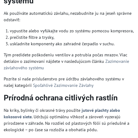
systému
Ak používáte automatickú závlahu, nezabudnite ju na jeseň správne
odstaviť:
vypustite alebo vyfúkajte vodu zo systému pomocou kompresora,
prečistite filtre a trysky,
uskladnite komponenty ako zahradné čerpadlo v suchu.
Tým predídete poškodeniu ventilov a potrubia počas mrazov. Viac
detialov o zazimovaní nájdete v nasledujúcom článku
Zazimovanie
závlahového systému
Pozrite si naše príslušenstvo pre údržbu závlahového systému v
našej kategórii
Spoľahlivé Zazimovanie Závlahy
Prírodná ochrana citlivých rastlín
Na kríky, bylinky či okrasné trávy použite
jutové plachty alebo
kokosové siete
. Udržujú optimálnu vlhkosť a zároveň vyzerajú
prirodzene v záhrade. Na rozdiel od plastových fólií sú priedušné a
ekologické – po čase sa rozložia a obohatia pôdu.