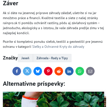
Záver
Ak si dáte na jesennej príprave záhrady záležať, ušetríte si na jar
množstvo práce a financií. Kvalitné textílie a siete z našej stránky
rainpro.sk ti pomôžu ochrániť rastliny, pôdu aj závlahový systém –
jednoducho, ekologicky a s istotou, že vaše záhrada prežije zimu v tej
najlepšej kondícii.
Pozrite si kompletnú ponuku sieťok, textílií a geotextílií pre jesennú
ochranu v kategorií
Sieťky a Ochranné Kryty do záhrady
Značky
Jeseň
Záhrada - Rady a Tipy
Facebook
Twitter
Bluesky
Pinterest
Reddit
LinkedIn
WhatsApp
E-
mail
Alternatívne príspevky: