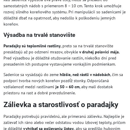
samostatných nádob s priemerom 8 – 10 cm. Tento krok umožňuje
rozvoj silného koreňového systému. Pri manipulácii so sadenicami je
dôležité dbať na opatrnosť, aby nedošlo k poškodeniu jemných
koreňov.
Výsadba na trvalé stanovište
Paradajky sú teplomilné rastliny
, preto sa na trvalé stanovište
presádzajú až po odznení mrazov, obvykle
v druhej polovici mája.
Pred výsadbou je dôležité otužovanie rastlín, niekoľko dní pred
presadením ich postupne vystavujeme vonkajším podmienkam.
Sadenice sa vysádzajú do zeme
hlbšie, než rástli v nádobách
, čím sa
podporí tvorba nových koreňov pozdĺž stonky. Odporúčaná
vzdialenosť medzi rastlinami
je 50 – 60 cm
, aby mali dostatok
priestoru na rast a dobré prevzdušnenie.
Zálievka a starostlivosť o paradajky
Paradajky potrebujú pravidelnú, ale primeranú zálievku. Najlepšie je
zalievať ich ráno alebo večer odstatou vodou izbovej teploty, pričom
je dôležité
vyhýbať sa polievaniu listov,
aby sa predišlo hubovým