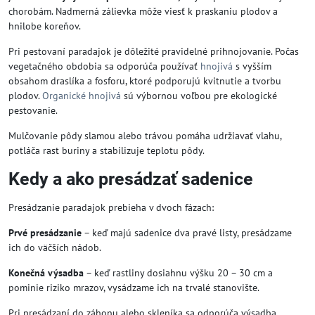
chorobám. Nadmerná zálievka môže viesť k praskaniu plodov a
hnilobe koreňov.
Pri pestovaní paradajok je dôležité pravidelné prihnojovanie. Počas
vegetačného obdobia sa odporúča používať
hnojivá
s vyšším
obsahom draslíka a fosforu, ktoré podporujú kvitnutie a tvorbu
plodov.
Organické hnojivá
sú výbornou voľbou pre ekologické
pestovanie.
Mulčovanie pôdy slamou alebo trávou pomáha udržiavať vlahu,
potláča rast buriny a stabilizuje teplotu pôdy.
Kedy a ako presádzať sadenice
Presádzanie paradajok prebieha v dvoch fázach:
Prvé presádzanie
– keď majú sadenice dva pravé listy, presádzame
ich do väčších nádob.
Konečná výsadba
– keď rastliny dosiahnu výšku 20 – 30 cm a
pominie riziko mrazov, vysádzame ich na trvalé stanovište.
Pri presádzaní do záhonu alebo skleníka sa odporúča výsadba