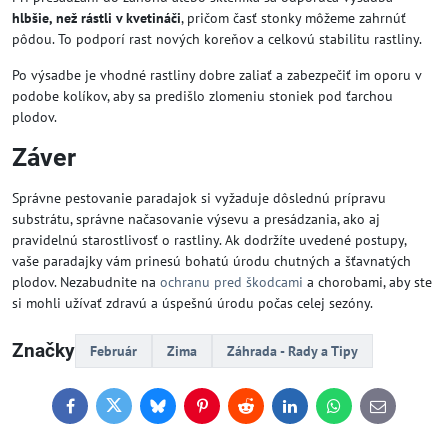
hlbšie, než rástli v kvetináči
, pričom časť stonky môžeme zahrnúť
pôdou. To podporí rast nových koreňov a celkovú stabilitu rastliny.
Po výsadbe je vhodné rastliny dobre zaliať a zabezpečiť im oporu v
podobe kolíkov, aby sa predišlo zlomeniu stoniek pod ťarchou
plodov.
Záver
Správne pestovanie paradajok si vyžaduje dôslednú prípravu
substrátu, správne načasovanie výsevu a presádzania, ako aj
pravidelnú starostlivosť o rastliny. Ak dodržíte uvedené postupy,
vaše paradajky vám prinesú bohatú úrodu chutných a šťavnatých
plodov. Nezabudnite na
ochranu pred škodcami
a chorobami, aby ste
si mohli užívať zdravú a úspešnú úrodu počas celej sezóny.
Značky
Február
Zima
Záhrada - Rady a Tipy
Facebook
Twitter
Bluesky
Pinterest
Reddit
LinkedIn
WhatsApp
E-
mail