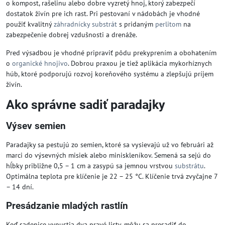
o kompost, rašelinu alebo dobre vyzretý hnoj, ktorý zabezpečí
dostatok živín pre ich rast. Pri pestovaní v nádobách je vhodné
použiť kvalitný
záhradnícky substrát
s pridaným
perlitom
na
zabezpečenie dobrej vzdušnosti a drenáže.
Pred výsadbou je vhodné pripraviť pôdu prekyprením a obohatením
o
organické hnojivo
. Dobrou praxou je tiež aplikácia mykorhíznych
húb, ktoré podporujú rozvoj koreňového systému a zlepšujú príjem
živín.
Ako správne sadiť paradajky
Výsev semien
Paradajky sa pestujú zo semien, ktoré sa vysievajú už vo februári až
marci do výsevných misiek alebo miniskleníkov. Semená sa sejú do
hĺbky približne 0,5 – 1 cm a zasypú sa jemnou vrstvou
substrátu
.
Optimálna teplota pre klíčenie je 22 – 25 °C. Klíčenie trvá zvyčajne 7
– 14 dní.
Presádzanie mladých rastlín
Keď sadenice vypustia dva pravé listy, môžu sa presadiť do