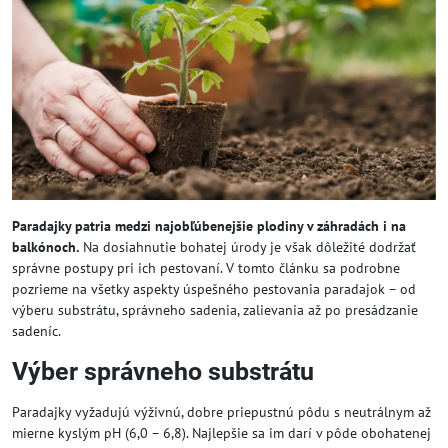
Paradajky patria medzi najobľúbenejšie plodiny v záhradách i na
balkónoch.
Na dosiahnutie bohatej úrody je však dôležité dodržať
správne postupy pri ich pestovaní. V tomto článku sa podrobne
pozrieme na všetky aspekty úspešného pestovania paradajok – od
výberu substrátu, správneho sadenia, zalievania až po presádzanie
sadeníc.
Výber správneho substrátu
Paradajky vyžadujú výživnú, dobre priepustnú pôdu s neutrálnym až
mierne kyslým pH (6,0 – 6,8). Najlepšie sa im darí v pôde obohatenej