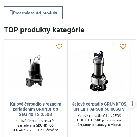
mail
Predchádzajúci produkt
TOP produkty kategórie
Kalové čerpadlo s rezacím
Kalové čerpadlo GRUNDFOS
zariadením GRUNDFOS
UNILIFT AP50B.50.08.A1V
SEG.40.12.2.50B
Kalové čerpadlo GRUNDFOS
UNILIFT AP50B je určené na
Kalové čerpadlo s rezacím
čerpanie odpadových vôd so
zariadením GRUNDFOS
splaškami a fekáliami, s
SEG.40.12.2.50B je určené na
priechodnosťou až 50 mm. Ponorné
čerpanie splaškových vôd v