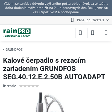
Vážení zákazníci, z dôvodu zvýšeného počtu objednávok sa aktuálna
✕
doba dodania môže predĺžiť na 2 – 4 pracovných dní. Ďakujeme za
vašu trpezlivosť a pochopenie.
Panel používateľa
GRUNDFOS
Kalové čerpadlo s rezacím
zariadením GRUNDFOS
SEG.40.12.E.2.50B AUTOADAPT
Recenzie