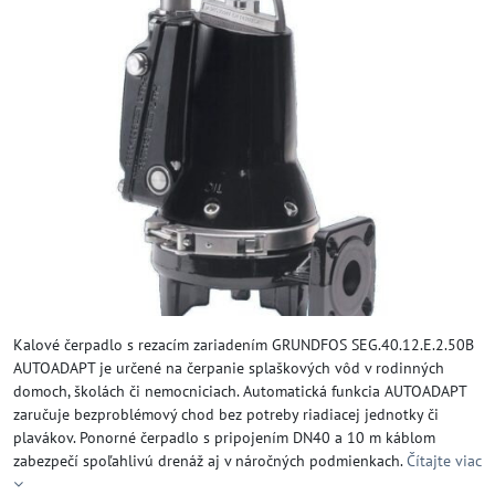
Kalové čerpadlo s rezacím zariadením GRUNDFOS SEG.40.12.E.2.50B
AUTOADAPT je určené na čerpanie splaškových vôd v rodinných
domoch, školách či nemocniciach. Automatická funkcia AUTOADAPT
zaručuje bezproblémový chod bez potreby riadiacej jednotky či
plavákov. Ponorné čerpadlo s pripojením DN40 a 10 m káblom
zabezpečí spoľahlivú drenáž aj v náročných podmienkach.
Čítajte viac