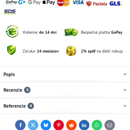
Vrátenie:
do 14 dní
Bezpečná platba
GoPay
Záruka:
24 mesiacov
2% späť
na ďalší nákup
Popis
Recenzie
0
Referencie
0
Facebook
Twitter
Bluesky
Pinterest
Reddit
LinkedIn
WhatsApp
E-