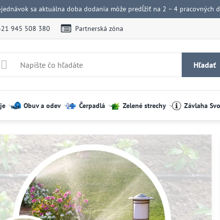
bjednávok sa aktuálna doba dodania môže predĺžiť na 2 – 4 pracovných dn
421 945 508 380
Partnerská zóna
Hľadať
je
Obuv a odev
Čerpadlá
Zelené strechy
Závlaha Sv