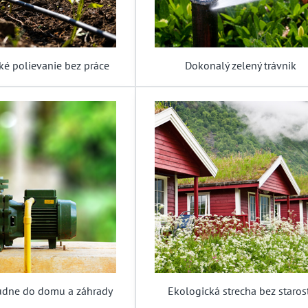
ké polievanie bez práce
Dokonalý zelený trávnik
udne do domu a záhrady
Ekologická strecha bez staros