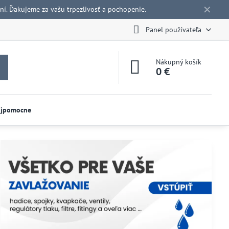
✕
í. Ďakujeme za vašu trpezlivosť a pochopenie.
Panel používateľa
Nákupný košík
0 €
ojpomocne