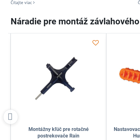
Čítajte viac
Č
Náradie pre montáž závlahovéh
Odporúčame
 spojky
Nožnice Professional TTP na
Pl
tre, 16-75
rezanie PE hadíc do 42 mm