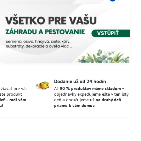
Dodanie už od 24 hodín
žiavať pre vás
Až
90 % produktov máme skladom
–
 ste produkt
objednávky expedujeme ešte v ten istý
ieť – radi vám
deň a doručujeme už
na druhý deň
u!
priamo k vám domov.