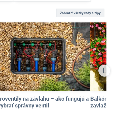
Zobraziť všetky rady a tipy
troventily na závlahu – ako fungujú a
Balkónov
vybrať správny ventil
zavlažova