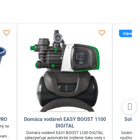
Odporúča
 PRO
Domáca vodáreň EASY BOOST 1100
Solárn
DIGITAL
S
ený na
.
Domáca vodáreň EASY BOOST 1100 DIGITAL
Solárna zá
tvanie
zabezpečuje automatické zvýšenie tlaku vody v
využíva sln