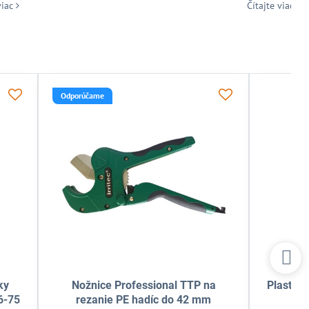
viac
Čítajte viac
tačným
Vytyčovacia zástavka Hunter
in Bird
ČERVENÁ