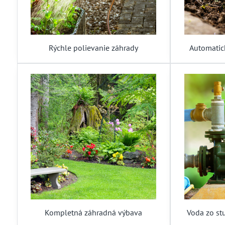
Rýchle polievanie záhrady
Automatic
Kompletná záhradná výbava
Voda zo st