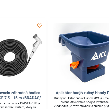
ovacia záhradná hadica
Aplikátor hnojív ručný Handy
E 7,5 - 15 m /BRADAS/
Ručný aplikátor hnojív Handy PRO je urč
presné dávkovanie hnojiva v záhrade
áhradná hadica TWIST HOSE je
Zjednodušuje rozmetávanie a znižuje ply
zavlažovací systém, ktorý sa