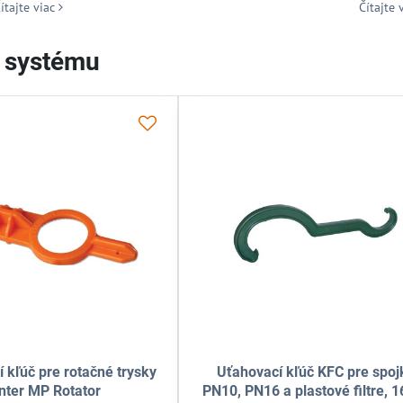
ítajte viac
Čítajte 
o systému
astový orezávač koncov PE hadíc
Skrutkovač k ro
16-63 mm
postrekovačom Ra