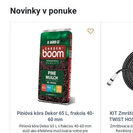
Novinky v ponuke
Pínióvá kôra Dekor 65 L, frakcia 40-
KIT Zmršť
60 mm
TWIST HOS
Píníová kôra Dekor 65 L s frakciou 40-60 mm
Zmršťovacia z
slúži ako efektívna mulčovacia vrstva pre
flexibilný 