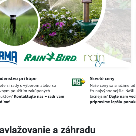
adenstvo pri kúpe
Skvelé ceny
ete si rady s výberom alebo so
Naše ceny sa snažíme udr
vnym použitím zakúpených
čo najvýhodnejšie. Našli
duktov?
Kontaktujte nás – radi vám
lacnejšie?
Dajte nám ved
díme!
pripravíme lepšiu ponuk
zavlažovanie a záhradu