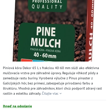
Píníová kôra Dekor 65 L s frakciou 40-60 mm slúži ako efektívna
mulčovacia vrstva pre záhradné úpravy. Reguluje vlhkosť pôdy a
zamedzuje rastu buriny. Vyrobená výlučne z Pinus pinaster z
Galicijských hôr, bez prímesí, zabezpečuje prirodzenú farbu a
štruktúru. Vhodná pre záhradníkov, ktorí chcú podporiť zdravý rast
rastlín a estetiku záhrady.
Čítajte viac
Ihneď na odoslanie