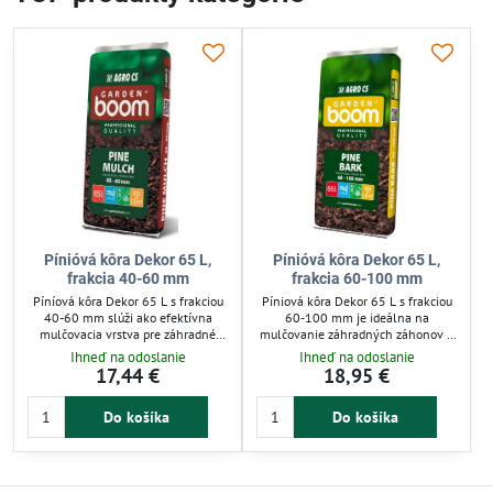
Pínióvá kôra Dekor 65 L,
Pínióvá kôra Dekor 65 L,
frakcia 40-60 mm
frakcia 60-100 mm
Píníová kôra Dekor 65 L s frakciou
Píniová kôra Dekor 65 L s frakciou
40-60 mm slúži ako efektívna
60-100 mm je ideálna na
mulčovacia vrstva pre záhradné
mulčovanie záhradných záhonov a
úpravy. Reguluje vlhkosť pôdy a
okrasných rastlín. Zadržiava
Ihneď na odoslanie
Ihneď na odoslanie
zamedzuje rastu buriny. Vyrobená
vlhkosť a znižuje rast buriny, čím
17,44 €
18,95 €
výlučne z Pinus pinaster z
podporuje zdravý rast. Vyrobená z
Galicijských hôr, bez prímesí,
čistej Pinus pinaster, bez prímesí, so
Do košíka
Do košíka
zabezpečuje prirodzenú farbu a
stálou farbou a štruktúrou. Vhodná
štruktúru. Vhodná pre záhradníkov,
pre záhradné úpravy a ekologickú
ktorí chcú podporiť zdravý rast
starostlivosť o pôdu.
rastlín a estetiku záhrady.