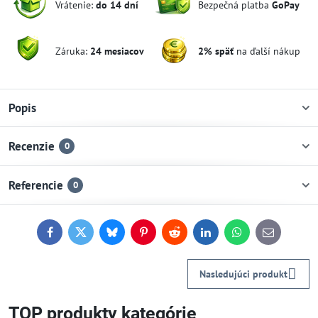
Vrátenie:
do 14 dní
Bezpečná platba
GoPay
Záruka:
24 mesiacov
2% späť
na ďalší nákup
Popis
Recenzie
0
Referencie
0
Facebook
Twitter
Bluesky
Pinterest
Reddit
LinkedIn
WhatsApp
E-
mail
Nasledujúci produkt
TOP produkty kategórie