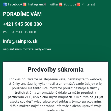
Facebook
Instagram
Twitter
Youtube
Pinterest
PORADÍME VÁM
+421 945 508 380
Po - Pia 7:00 - 19:00 h
info@rainpro.sk
napísať nám môžete kedykoľvek
O NÁS
Predvoľby súkromia
O NÁKUPE
Cookies používame na zlepšenie vašej návštevy tejto webovej
stránky, analýzu jej výkonnosti a zhromažďovanie údajov o jej
používaní. Na tento účel môžeme použiť nástroje a služby
PRE ZÁKAZNÍKOV
tretích strán a zhromaždené údaje sa môžu preniesť k
partnerom v EÚ, USA alebo iných krajinách. Kliknutím na „Prijať
všetky cookies“ vyjadrujete svoj súhlas s týmto spracovaním.
Nižšie môžete nájsť podrobné informácie alebo upraviť svoje
preferencie.