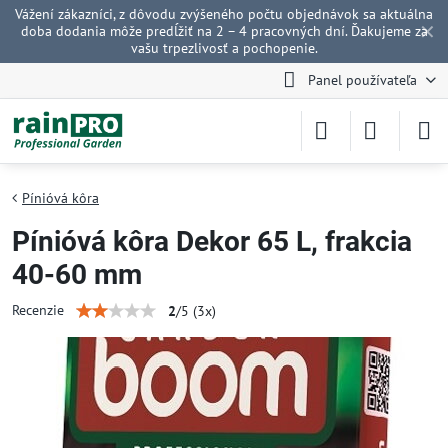
Vážení zákazníci, z dôvodu zvýšeného počtu objednávok sa aktuálna
✕
doba dodania môže predĺžiť na 2 – 4 pracovných dní. Ďakujeme za
vašu trpezlivosť a pochopenie.
Panel používateľa
Pínióvá kôra
Pínióvá kôra Dekor 65 L, frakcia
40-60 mm
Recenzie
2
/
5
(
3
x)