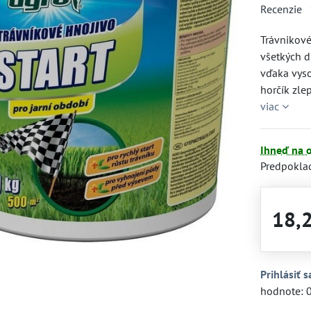
Recenzie
Trávnikové
všetkých d
vďaka vyso
horčík zle
viac
Ihneď na 
Predpokla
18,
Prihlásiť s
hodnote: 