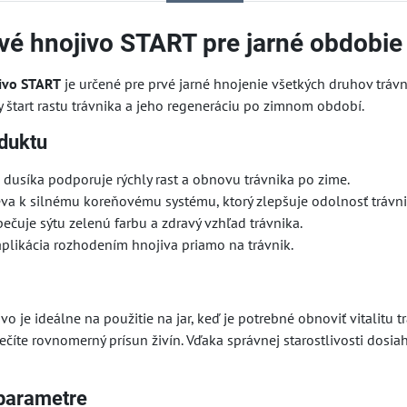
vé hnojivo START pre jarné obdobie
ivo START
je určené pre prvé jarné hnojenie všetkých druhov trávn
y štart rastu trávnika a jeho regeneráciu po zimnom období.
duktu
dusíka podporuje rýchly rast a obnovu trávnika po zime.
eva k silnému koreňovému systému, ktorý zlepšuje odolnosť trávni
ečuje sýtu zelenú farbu a zdravý vzhľad trávnika.
plikácia rozhodením hnojiva priamo na trávnik.
vo je ideálne na použitie na jar, keď je potrebné obnoviť vitalitu
ečíte rovnomerný prísun živín. Vďaka správnej starostlivosti dosiah
.
parametre