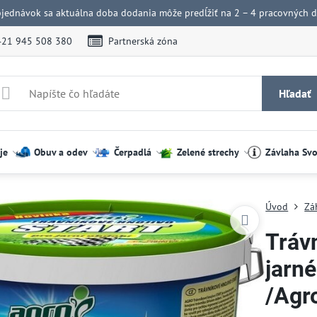
bjednávok sa aktuálna doba dodania môže predĺžiť na 2 – 4 pracovných dn
421 945 508 380
Partnerská zóna
Hľadať
je
Obuv a odev
Čerpadlá
Zelené strechy
Závlaha Sv
Úvod
Zá
Tráv
jarné
/Agr