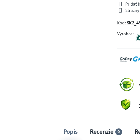
Pridať
Strážny
Kód:
SK2_4
Výrobca:
Popis
Recenzie
R
0