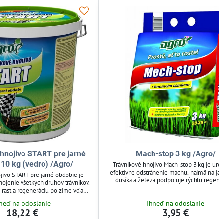
hnojivo START pre jarné
Mach-stop 3 kg /Agro/
 10 kg (vedro) /Agro/
Trávnikové hnojivo Mach-stop 3 kg je u
efektívne odstránenie machu, najmä na j
jivo START pre jarné obdobie je
dusíka a železa podporuje rýchlu rege
nojenie všetkých druhov trávnikov.
trávnika a zlepšuje jeho farbu. Po apliká
 rast a regeneráciu po zime vďaka
vyschne a ľahko sa odstráni, čím sa uvoľn
dusíka. Fosfor posilňuje koreňový
neď na odoslanie
Ihneď na odoslanie
pre nový porast. Vhodné pre všetky typy t
zlepšuje farbu trávy. Jednoduchá
18,22 €
3,95 €
likácia rozhodením.