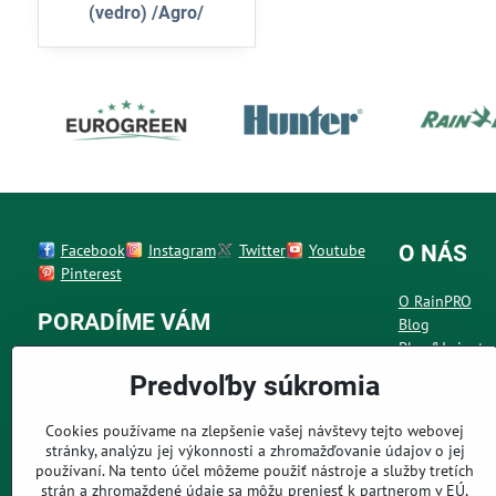
(vedro) /Agro/
Facebook
Instagram
Twitter
Youtube
O NÁS
Pinterest
O RainPRO
PORADÍME VÁM
Blog
Plug&Irrigate
+421 945 508 380
Kontakt
Predvoľby súkromia
Po - Pia 7:00 - 19:00 h
Cookies používame na zlepšenie vašej návštevy tejto webovej
info@rainpro.sk
stránky, analýzu jej výkonnosti a zhromažďovanie údajov o jej
používaní. Na tento účel môžeme použiť nástroje a služby tretích
napísať nám môžete kedykoľvek
strán a zhromaždené údaje sa môžu preniesť k partnerom v EÚ,