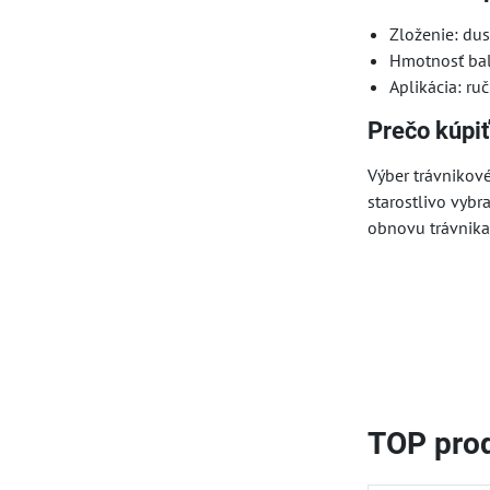
Zloženie: dus
Hmotnosť bal
Aplikácia: ru
Prečo kúpi
Výber trávnikové
starostlivo vybr
obnovu trávnika,
TOP prod