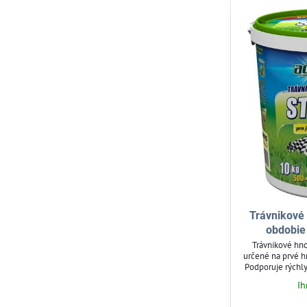
Trávnikové 
obdobie
Trávnikové hno
určené na prvé h
Podporuje rýchly
vysokému obsahu 
Ih
systém, horčík 
ap