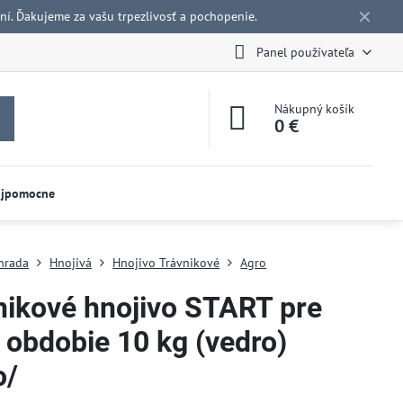
✕
í. Ďakujeme za vašu trpezlivosť a pochopenie.
Panel používateľa
Nákupný košík
0 €
ojpomocne
hrada
Hnojivá
Hnojivo Trávnikové
Agro
nikové hnojivo START pre
 obdobie 10 kg (vedro)
o/