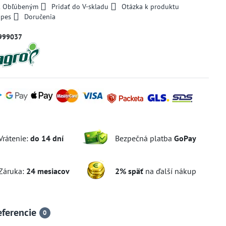
 k Obľúbeným
Pridať do V-skladu
Otázka k produktu
 pes
Doručenia
999037
Vrátenie:
do 14 dní
Bezpečná platba
GoPay
Záruka:
24 mesiacov
2% späť
na ďalší nákup
eferencie
0