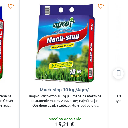
Mach-stop 10 kg /Agro/
Tr
rčené na
Hnojivo Mach-stop 10 kg je určené na efektívne
Trávnik
ar. Obsah
odstránenie machu z trávnikov, najmä na jar.
typy tr
neráciu
Obsahuje dusík a železo, ktoré podporujú
fa
cii mach
regeneráciu trávnika a zlepšujú jeho sýtu farbu. Po
Jednoduc
ia miesta
aplikácii mach vyschne a ľahko sa odstráni, čím sa
pre úd
Ihneď na odoslanie
rávnikov.
zlepší vzhľad a zdravie trávneho porastu. Ideálne
13,21 €
pre záhradkárov a starostlivosť o trávnik.