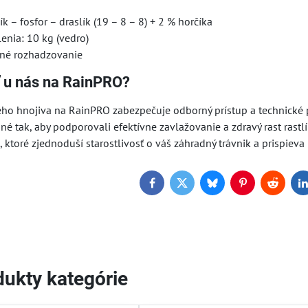
ík – fosfor – draslík (19 – 8 – 8) + 2 % horčíka
enia: 10 kg (vedro)
čné rozhadzovanie
ť u nás na RainPRO?
ho hnojiva na RainPRO zabezpečuje odborný prístup a technické po
ané tak, aby podporovali efektívne zavlažovanie a zdravý rast rastlí
 ktoré zjednoduší starostlivosť o váš záhradný trávnik a prispieva 
Facebook
Twitter
Bluesky
Pinterest
Reddit
L
ukty kategórie