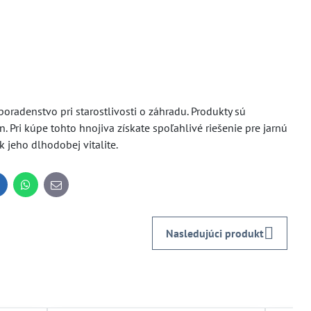
radenstvo pri starostlivosti o záhradu. Produkty sú
n. Pri kúpe tohto hnojiva získate spoľahlivé riešenie pre jarnú
k jeho dlhodobej vitalite.
inkedIn
WhatsApp
E-
mail
Nasledujúci produkt