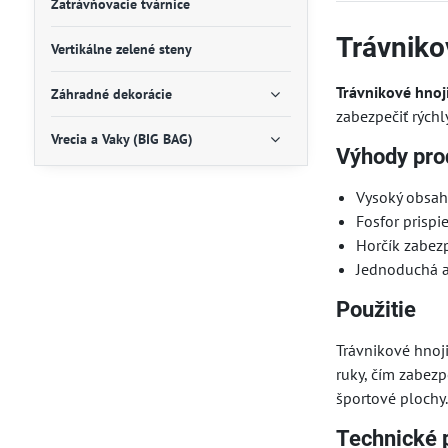
Zatrávňovacie tvárnice
Trávniko
Vertikálne zelené steny
Trávnikové hnoj
Záhradné dekorácie
zabezpečiť rýchl
Vrecia a Vaky (BIG BAG)
Výhody pro
Vysoký obsah 
Fosfor prispi
Horčík zabezp
Jednoduchá a
Použitie
Trávnikové hnoji
ruky, čím zabezp
športové plochy
Technické 