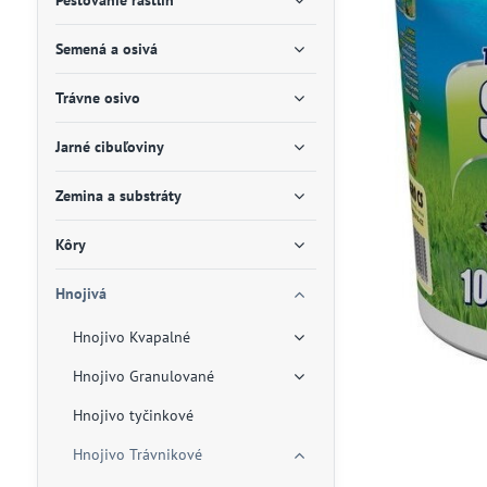
Pestovanie rastlín
Semená a osivá
Trávne osivo
Jarné cibuľoviny
Zemina a substráty
Kôry
Hnojivá
Hnojivo Kvapalné
Hnojivo Granulované
Hnojivo tyčinkové
Hnojivo Trávnikové