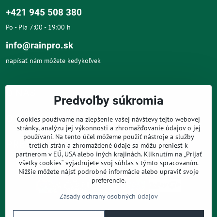
+421 945 508 380
Po - Pia 7:00 - 19:00 h
info@rainpro.sk
napísať nám môžete kedykoľvek
O NÁS
Predvoľby súkromia
O NÁKUPE
Cookies používame na zlepšenie vašej návštevy tejto webovej
stránky, analýzu jej výkonnosti a zhromažďovanie údajov o jej
používaní. Na tento účel môžeme použiť nástroje a služby
PRE ZÁKAZNÍKOV
tretích strán a zhromaždené údaje sa môžu preniesť k
partnerom v EÚ, USA alebo iných krajinách. Kliknutím na „Prijať
všetky cookies“ vyjadrujete svoj súhlas s týmto spracovaním.
Nižšie môžete nájsť podrobné informácie alebo upraviť svoje
preferencie.
Zásady ochrany osobných údajov
©
2026
Copyright