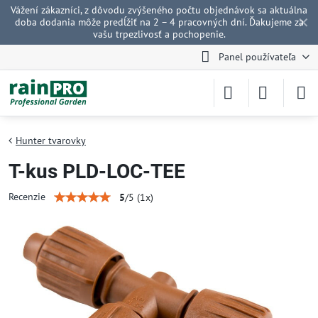
Vážení zákazníci, z dôvodu zvýšeného počtu objednávok sa aktuálna
✕
doba dodania môže predĺžiť na 2 – 4 pracovných dní. Ďakujeme za
vašu trpezlivosť a pochopenie.
Panel používateľa
Hunter tvarovky
T-kus PLD-LOC-TEE
Recenzie
5
/
5
(
1
x)