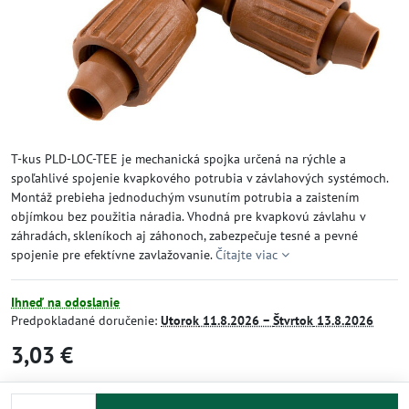
T-kus PLD-LOC-TEE je mechanická spojka určená na rýchle a
spoľahlivé spojenie kvapkového potrubia v závlahových systémoch.
Montáž prebieha jednoduchým vsunutím potrubia a zaistením
objímkou bez použitia náradia. Vhodná pre kvapkovú závlahu v
záhradách, skleníkoch aj záhonoch, zabezpečuje tesné a pevné
spojenie pre efektívne zavlažovanie.
Čítajte viac
Ihneď na odoslanie
Predpokladané doručenie:
Utorok
11.8.2026 −
Štvrtok
13.8.2026
3,03 €