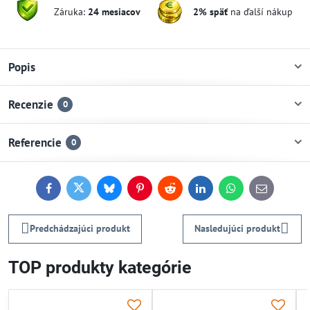
Záruka:
24 mesiacov
2% späť
na ďalší nákup
Popis
Recenzie
0
Referencie
0
Facebook
Twitter
Bluesky
Pinterest
Reddit
LinkedIn
WhatsApp
E-
mail
Predchádzajúci produkt
Nasledujúci produkt
TOP produkty kategórie