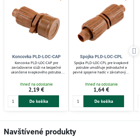
Koncovka PLD-LOC-CAP
Spojka PLD-LOC-CPL
Koncovka PLD-LOC-CAP pre
Spojka PLD-LOC-CPL pre kvapkové
zavlažovanie slúži na bezpečné
potrubie umožňuje jednoduché a
ukončenie kvapkového potrubia.
pevné spojenie hadíc v závlahových
Umožňuje rýchlu montáž zasunutím
systémoch. Montáž je rýchla – stačí
hadice a zaistením objímkou. Je
vsunúť potrubie a zaistiť objímkou.
Ihneď na odoslanie
Ihneď na odoslanie
určená pre kvapkovú závlahu v
Ideálna pre kvapkovú závlahu v
2,19 €
1,64 €
záhradách a skleníkoch,
záhradách či skleníkoch. Zaisťuje
zabezpečuje spoľahlivú funkciu a
spoľahlivý prietok vody bez únikov.
minimalizuje únik vody.
z
Do košíka
Do košíka
z
Navštívené produkty