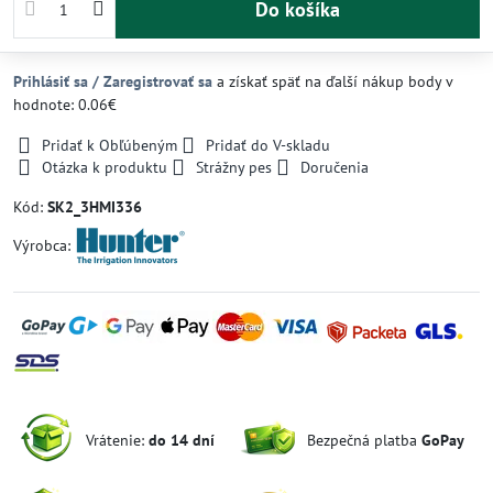
Do košíka
Prihlásiť sa / Zaregistrovať sa
a získať späť na ďalší nákup body v
hodnote: 0.06€
Pridať k Obľúbeným
Pridať do V-skladu
Otázka k produktu
Strážny pes
Doručenia
Kód:
SK2_3HMI336
Výrobca:
Vrátenie:
do 14 dní
Bezpečná platba
GoPay