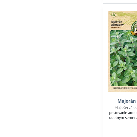
Majorán
Majorán záhr
pestovanie aroma
odolným semenám 
zeleniny vhodnej
Pestujte ho v
čer