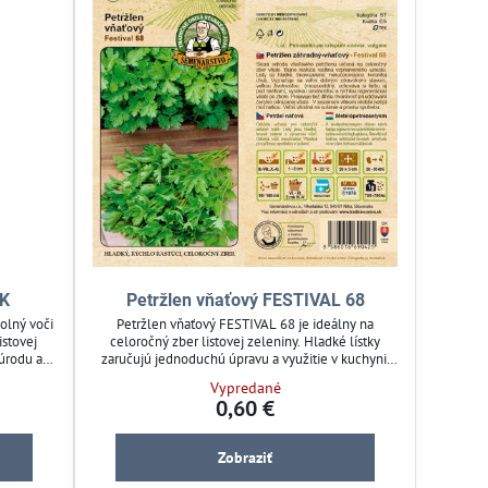
AK
Petržlen vňaťový FESTIVAL 68
olný voči
Petržlen vňaťový FESTIVAL 68 je ideálny na
istovej
celoročný zber listovej zeleniny. Hladké lístky
úrodu aj v
zaručujú jednoduchú úpravu a využitie v kuchyni.
radkárov
Semená sú odolné a vhodné pre záhradkárov, ktorí
Vypredané
tém pre
hľadajú spoľahlivý výsev na záhradné pestovanie.
0,60 €
livosťou a
Vhodné pre záhrady i menšie pestovateľské plochy.
Zobraziť