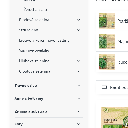
Žerucha siata
Plodová zelenina
Petrž
Strukoviny
Liečivé a koreninové rastliny
Majo
Sadbové zemiaky
Hlúbová zelenina
Ruko
Cibuľová zelenina
Trávne osivo
Radiť po
Jarné cibuľoviny
Zemina a substráty
Kôry