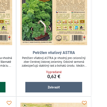
Petržlen vňaťový ASTRA
ina vhodná
Petržlen vňaťový ASTRA je vhodný pre celoročný
 šťavnaté
zber čerstvej listovej zeleniny. Odolné semená
umáciu.
zabezpečujú stabilný rast a bohatú úrodu. Ideálny
ním pre
pre pestovanie v záhradách aj skleníkoch. Prispieva
Vypredané
vitamínov
k efektívnej starostlivosti o záhradnú úrodu s
0,62 €
 priamo
jednoduchou údržbou.
Zobraziť