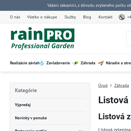
Vážení zákazníci, z dôvodu zvýšeného počtu o
O nás
Všetko o nákupe
Služby
Blog
Kontakt
+
Realizácie závlah
Zavlažovanie
Záhrada
Náradie a stro
Úvod
Záhrada
Kategórie
Listová
Výpredaj
Listová 
Novinky v ponuke
Listová zelenin