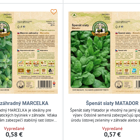
 záhradný MARCELKA
Špenát siaty MATADOR
adný MARCELKA je ideálny pre
Špenát siaty Matador je vhodný na jarný a
tických byliniek v záhrade. Vďaka
výsev. Odolné semená zabezpečujú spo
zabezpečí stabilný rast listovej
úrodu listovej zeleniny v záhrade alebo 
 na korenie a dochucovanie jedál.
Ideálny pre pestovateľov hľadajúcich ef
Vypredané
Vypredané
 záhonoch alebo skleníkoch pre
riešenie pre čerstvý špenát počas se
0,58 €
0,57 €
stvé a zdravé bylinky.
Jednoduchá starostlivosť podporuje zdrav