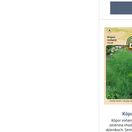
Kôp
Kôpor voňavý
zelenina vhod
skleníkoch. Sem