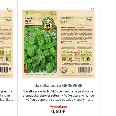
Bazalka pravá GENEVESE
j jesenný
Bazalka pravá GENEVESE je ideálna na pestovanie
ľahlivú
aromatickej listovej zeleniny. Veľké listy s výraznou
skleníku.
vôňou podporujú čerstvé použitie v kuchyni aj
ektívne
záhradnej starostlivosti. Semená sú odolné a
Vypredané
zóny.
vhodné pre záhradkárov, ktorí hľadajú kvalitnú
0,60 €
ý rast a
bylinku do záhrady alebo skleníka.