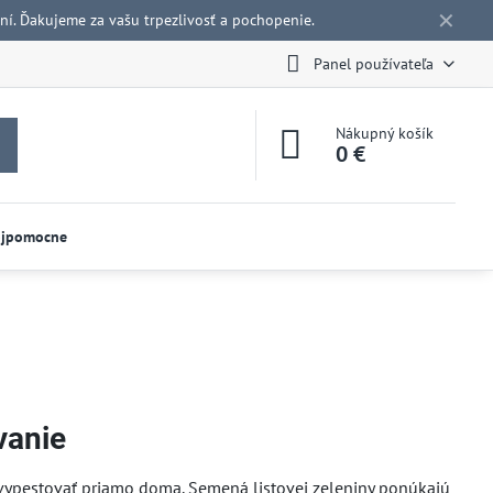
✕
í. Ďakujeme za vašu trpezlivosť a pochopenie.
Panel používateľa
Nákupný košík
0 €
ojpomocne
vanie
e vypestovať priamo doma. Semená listovej zeleniny ponúkajú