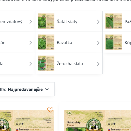
len vňaťový
Šalát siaty
Paž
rán
Bazalka
Kô
la
Žerucha siata
dľa:
Najpredávanejšie