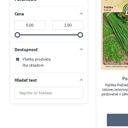
Cena
Od:
Do:
Dostupnosť
Všetky produkty
Iba skladom
Pa
Hľadať text
Pažítka Pražsk
Prehľadať
listovej zeleni
pestovanie v záh
výsledky
pravidelnú zb
filtra
ideálnych do š
Skvelý dopl
fulltextom