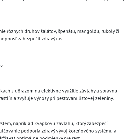
nie rôznych druhov šalátov, špenátu, mangoldu, rukoly či
chopnosť zabezpečiť zdravý rast.
ov
ach s dôrazom na efektívne využitie závlahy a správnu
stlín a zvyšuje výnosy pri pestovaní listovej zeleniny.
ystém, napríklad kvapkovú závlahu, ktorý zabezpečí
mulčovanie podporia zdravý vývoj koreňového systému a
držiavať optimálne podmienky pre rast.