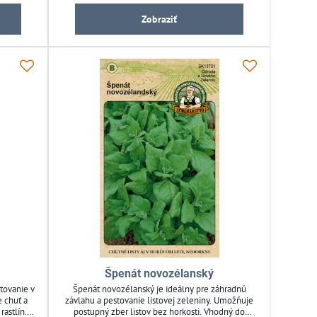
Zobraziť
Špenát novozélanský
stovanie v
Špenát novozélanský je ideálny pre záhradnú
e chuť a
závlahu a pestovanie listovej zeleniny. Umožňuje
rastlín.
postupný zber listov bez horkosti. Vhodný do