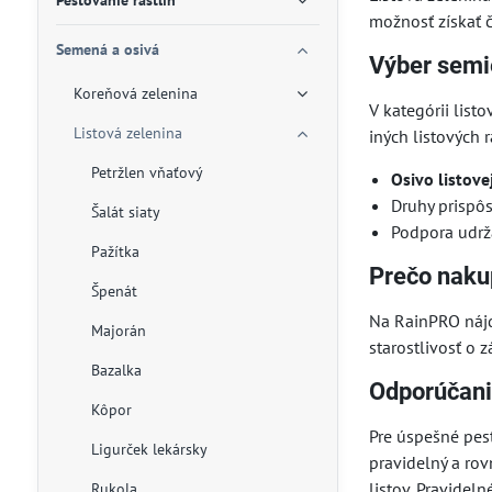
Pestovanie rastlín
možnosť získať č
Semená a osivá
Výber semie
Koreňová zelenina
V kategórii list
Listová zelenina
iných listových 
Petržlen vňaťový
Osivo listove
Druhy prispô
Šalát siaty
Podpora udrž
Pažítka
Prečo naku
Špenát
Na RainPRO nájd
Majorán
starostlivosť o 
Bazalka
Odporúčani
Kôpor
Pre úspešné pes
Ligurček lekársky
pravidelný a ro
listov. Pravidel
Rukola