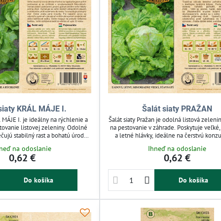
 siaty KRÁL MÁJE I.
Šalát siaty PRAŽAN
 MÁJE I. je ideálny na rýchlenie a
Šalát siaty Pražan je odolná listová zelen
tovanie listovej zeleniny. Odolné
na pestovanie v záhrade. Poskytuje veľké,
ujú stabilný rast a bohatú úrodu.
a letné hlávky, ideálne na čerstvú konz
dkárov, ktorí chcú začať pestovať
Tento ľadový šalát je praktickým rieše
neď na odoslanie
Ihneď na odoslanie
. Jednoduchá starostlivosť a rýchly
záhradkárov hľadajúcich spoľahlivý zdroj 
0,62 €
0,62 €
zber.
a vlákniny. Pestujte si zdravú zeleninu
doma.
Do košíka
Do košíka