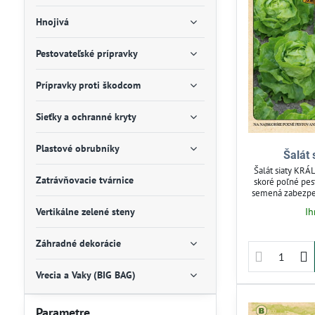
Hnojivá
Pestovateľské prípravky
Prípravky proti škodcom
Sieťky a ochranné kryty
Plastové obrubníky
Šalát
Šalát siaty KRÁL
Zatrávňovacie tvárnice
skoré poľné pes
semená zabezpeč
Vhodný pre záhra
Vertikálne zelené steny
Ih
šalát skôr na jar
Záhradné dekorácie
Vrecia a Vaky (BIG BAG)
Parametre