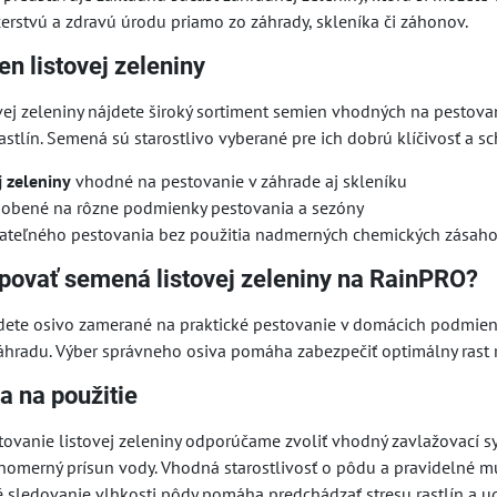
erstvú a zdravú úrodu priamo zo záhrady, skleníka či záhonov.
n listovej zeleniny
ovej zeleniny nájdete široký sortiment semien vhodných na pestova
rastlín. Semená sú starostlivo vyberané pre ich dobrú klíčivosť a s
j zeleniny
vhodné na pestovanie v záhrade aj skleníku
sobené na rôzne podmienky pestovania a sezóny
ateľného pestovania bez použitia nadmerných chemických zásah
povať semená listovej zeleniny na RainPRO?
ete osivo zamerané na praktické pestovanie v domácich podmienk
záhradu. Výber správneho osiva pomáha zabezpečiť optimálny rast ra
a na použitie
tovanie listovej zeleniny odporúčame zvoliť vhodný zavlažovací s
vnomerný prísun vody. Vhodná starostlivosť o pôdu a pravidelné 
né sledovanie vlhkosti pôdy pomáha predchádzať stresu rastlín a u