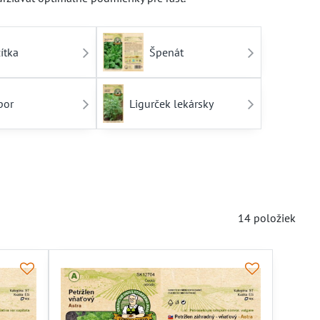
ítka
Špenát
por
Ligurček lekársky
14
položiek