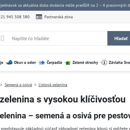
bjednávok sa aktuálna doba dodania môže predĺžiť na 2 – 4 pracovných dn
421 945 508 380
Partnerská zóna
Hľadať
je
Obuv a odev
Čerpadlá
Zelené strechy
Závlaha Sv
Semená a osivá
Listová zelenina
 zelenina s vysokou klíčivosťou
zelenina – semená a osivá pre pesto
a predstavuje základnú súčasť záhradnej zeleniny, ktorú si môžet