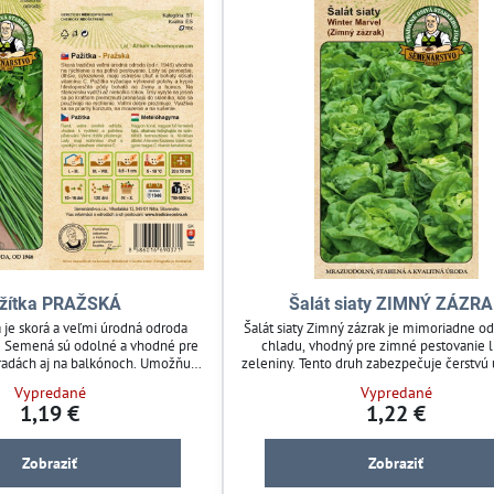
žítka PRAŽSKÁ
Šalát siaty ZIMNÝ ZÁZR
á je skorá a veľmi úrodná odroda
Šalát siaty Zimný zázrak je mimoriadne od
ny. Semená sú odolné a vhodné pre
chladu, vhodný pre zimné pestovanie l
radách aj na balkónoch. Umožňuje
zeleniny. Tento druh zabezpečuje čerstvú 
er čerstvých zelených lístkov,
chladnejších mesiacoch. Ideálny pre záh
Vypredané
Vypredané
alátov a na dochucovanie jedál.
hľadajúcich spoľahlivý zavlažovací sys
1,19 €
1,22 €
nok pre ekologickú záhradu.
zimnú sezónu. Pestujte šalát s dlhou trvan
pravidelným zavlažovaním.
Zobraziť
Zobraziť