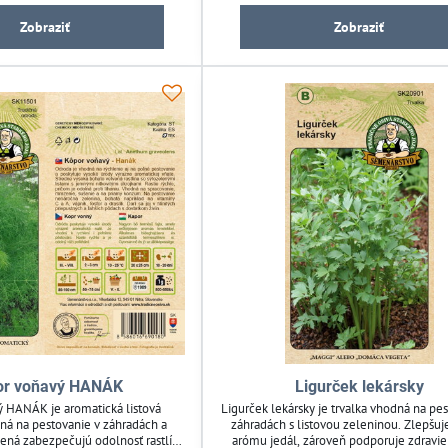
bohatú úrodu.
Zobraziť
Zobraziť
or voňavý HANÁK
Ligurček lekársky
 HANÁK je aromatická listová
Ligurček lekársky je trvalka vhodná na pe
ná na pestovanie v záhradách a
záhradách s listovou zeleninou. Zlepšuj
ená zabezpečujú odolnosť rastlín
arómu jedál, zároveň podporuje zdravie 