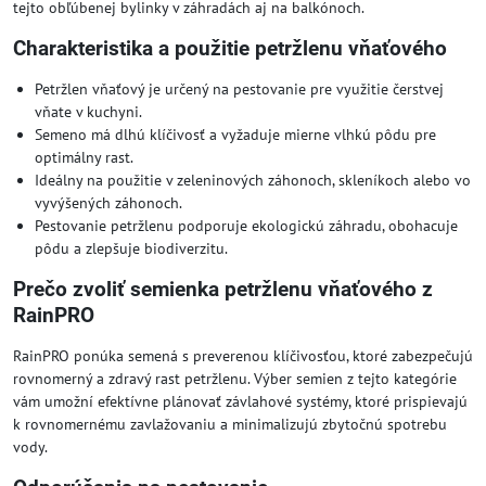
tejto obľúbenej bylinky v záhradách aj na balkónoch.
Charakteristika a použitie petržlenu vňaťového
Petržlen vňaťový je určený na pestovanie pre využitie čerstvej
vňate v kuchyni.
Semeno má dlhú klíčivosť a vyžaduje mierne vlhkú pôdu pre
optimálny rast.
Ideálny na použitie v zeleninových záhonoch, skleníkoch alebo vo
vyvýšených záhonoch.
Pestovanie petržlenu podporuje ekologickú záhradu, obohacuje
pôdu a zlepšuje biodiverzitu.
Prečo zvoliť semienka petržlenu vňaťového z
RainPRO
RainPRO ponúka semená s preverenou klíčivosťou, ktoré zabezpečujú
rovnomerný a zdravý rast petržlenu. Výber semien z tejto kategórie
vám umožní efektívne plánovať závlahové systémy, ktoré prispievajú
k rovnomernému zavlažovaniu a minimalizujú zbytočnú spotrebu
vody.