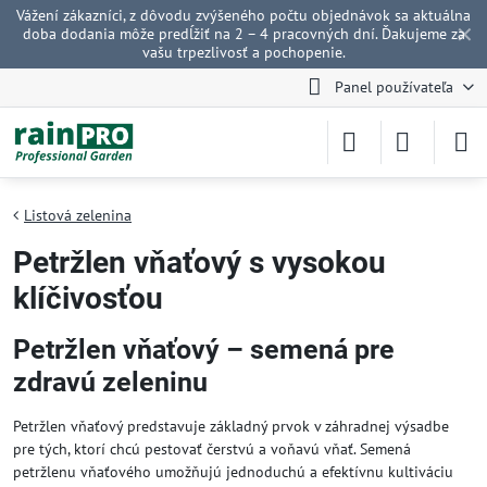
Vážení zákazníci, z dôvodu zvýšeného počtu objednávok sa aktuálna
✕
doba dodania môže predĺžiť na 2 – 4 pracovných dní. Ďakujeme za
vašu trpezlivosť a pochopenie.
Panel používateľa
Listová zelenina
Petržlen vňaťový s vysokou
klíčivosťou
Petržlen vňaťový – semená pre
zdravú zeleninu
Petržlen vňaťový predstavuje základný prvok v záhradnej výsadbe
pre tých, ktorí chcú pestovať čerstvú a voňavú vňať. Semená
petržlenu vňaťového umožňujú jednoduchú a efektívnu kultiváciu