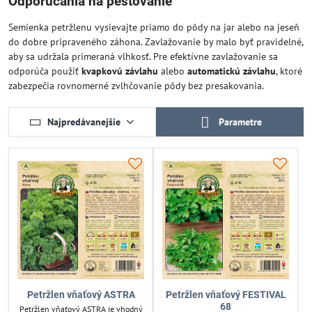
Odporúčania na pestovanie
Semienka petržlenu vysievajte priamo do pôdy na jar alebo na jeseň
do dobre pripraveného záhona. Zavlažovanie by malo byť pravidelné,
aby sa udržala primeraná vlhkosť. Pre efektívne zavlažovanie sa
odporúča použiť
kvapkovú závlahu
alebo
automatickú závlahu
, ktoré
zabezpečia rovnomerné zvlhčovanie pôdy bez presakovania.
Najpredávanejšie
Parametre
Petržlen vňaťový ASTRA
Petržlen vňaťový FESTIVAL
68
Petržlen vňaťový ASTRA je vhodný