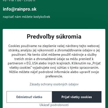
info@rainpro.sk
napísať nám môžete kedykoľvek
O NÁS
Predvoľby súkromia
O NÁKUPE
Cookies používame na zlepšenie vašej návštevy tejto webovej
stránky, analýzu jej výkonnosti a zhromažďovanie údajov o jej
používaní. Na tento účel môžeme použiť nástroje a služby
PRE ZÁKAZNÍKOV
tretích strán a zhromaždené údaje sa môžu preniesť k
partnerom v EÚ, USA alebo iných krajinách. Kliknutím na „Prijať
všetky cookies“ vyjadrujete svoj súhlas s týmto spracovaním.
Nižšie môžete nájsť podrobné informácie alebo upraviť svoje
preferencie.
Zásady ochrany osobných údajov
©
2026
Copyright
Predvoľby súkromia
Zásady ochrany osobných údajov
Odmietnuť všetko
Prijať všetky cookies
Podmienky používania
Ukázať podrobnosti
Vytvorené pomocou:
BiznisWeb.sk