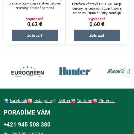
pre celoročný zber čerstvej listovej
Petržlen vňaťový FESTIVAL 68 je
zeleniny. Odolné semená
ideálny na celoročný zber listovej
zabezpečujú stabilný rast a bohatú
zeleniny. Hladké lístky zaručujú
úrodu. Ideálny pre pestovanie v
jednoduchú úpravu a využitie v
Vypredané
Vypredané
záhradách aj skleníkoch. Prispieva
kuchyni. Semená sú odolné a
0,62 €
0,60 €
k efektívnej starostlivosti o
vhodné pre záhradkárov, ktorí
záhradnú úrodu s jednoduchou
hľadajú spoľahlivý výsev na
údržbou.
Zobraziť
Zobraziť
záhradné pestovanie. Vhodné pre
záhrady i menšie pestovateľské
plochy.
Facebook
Instagram
Twitter
Youtube
Pinterest
PORADÍME VÁM
+421 945 508 380
Po - Pia 7:00 - 19:00 h