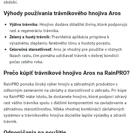
období.
Výhody používania trávnikového hnojiva Aros
Výživa trávnika:
Hnojivo dodáva dôležité živiny, ktoré podporujú
rast a regeneráciu trávnika.
Zelený a hustý trávnik:
Pravidelná aplikácia prispieva k
výraznému zlepšeniu farebného tónu a hustoty porastu.
Celoročná starostlivosť:
Aros je vhodný pre použitie v rôznych
fázach rastu, čím pomáha udržiavať trávnik v dobrej kondícii
počas celého roka.
Prečo kúpiť trávnikové hnojivo Aros na RainPRO?
RainPRO ponúka široký výber hnojív a záhradných produktov s
odborným zameraním na závlahy a starostlivosť o záhradu. Pri kúpe
na RainPRO máte istotu, že dostanete hnojivo, ktoré podporí zdravý
rast vášho trávnika spolu s ďalšími komponentmi na zavlažovanie a
záhradnou starostlivosťou. Vďaka vhodnej kombinácii závlahových
systémov a trávnikového hnojiva docielite lepšie výsledky a zdravší
trávnik.
Odporúčania na použitie