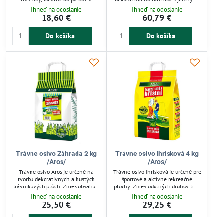
záhrad. Zmes obsahuje Festuca
nízkym a tmavozeleným porastom.
Ihneď na odoslanie
Ihneď na odoslanie
rubra rubra a Lolium perenne, ktoré
Zmes obsahuje starostlivo vybrané
18,60 €
60,79 €
zabezpečujú nižšiu tvorbu zelenej
druhy Festuca a Lolium pre odolnosť
hmoty a jednoduchú údržbu.
a hustotu. Ideálne pre záhrady a
Do košíka
Do košíka
Balenie vystačí na 100 – 125 m²,
okrasné plochy s dlhodobou
vhodné pre pestovanie trávnika s
trvácnosťou a estetickým efektom.
prirodzeným vzhľadom.
Balenie vystačí na približne 200
m².
Trávne osivo Záhrada 2 kg
Trávne osivo Ihrisková 4 kg
/Aros/
/Aros/
Trávne osivo Aros je určené na
Trávne osivo Ihrisková je určené pre
tvorbu dekoratívnych a hustých
športové a aktívne rekreačné
trávnikových plôch. Zmes obsahuje
plochy. Zmes odolných druhov tráv
jemnolisté, nízke a tmavozelené
zabezpečuje pevný a odolný trávnik
Ihneď na odoslanie
Ihneď na odoslanie
druhy tráv, ktoré zabezpečia
proti zašliapaniu. Ideálne pre
25,50 €
29,25 €
estetický vzhľad záhrady. Ideálne
pravidelné kosenie, hnojenie a
pre záhradkárov, ktorí hľadajú
zavlažovanie. Balenie 4 kg vystačí