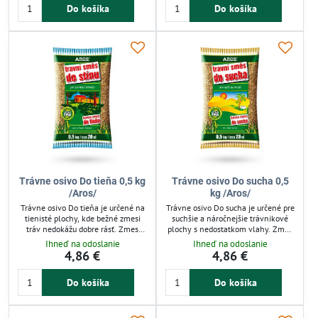
Do košíka
Do košíka
odolný a hustý porast na plochy do
na približne 160 m².
100 m². Efektívne riešenie pre
trávnik s dlhou životnosťou a
pekným vzhľadom.
Trávne osivo Do tieňa 0,5 kg
Trávne osivo Do sucha 0,5
/Aros/
kg /Aros/
Trávne osivo Do tieňa je určené na
Trávne osivo Do sucha je určené pre
tienisté plochy, kde bežné zmesi
suchšie a náročnejšie trávnikové
tráv nedokážu dobre rásť. Zmes
plochy s nedostatkom vlahy. Zmes
obsahuje druhy odolné voči
obsahuje odolné druhy tráv, ktoré
Ihneď na odoslanie
Ihneď na odoslanie
zatieneniu, vhodné pre severné a
rastú pomalšie a zvládajú suché
4,86 €
4,86 €
západné svahy aj pod solitérne
podmienky aj bežnú záťaž. Ideálne
stromy. Zabezpečuje zdravý rast
pre záhrady, kde je obmedzený
Do košíka
Do košíka
trávnika na tienistých miestach
prísun vody, zabezpečuje zdravý a
záhrady.
stabilný trávnik. Balenie 0,5 kg
vystačí na cca 20 m².