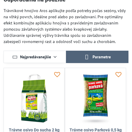
Trávnikové hnojivo Aros aplikujte podľa potreby počas sezóny, vždy
na vlhký povrch, ideálne pred alebo po zavlažovaní. Pre optimálny
efekt kombinujte aplikáciu hnojiva s pravidelným zavlažovaním
pomocou závlahových systémov alebo kvapkovej závlahy.
Udržiavanie správnej výživy trávnika spolu so zavlažovaním
zabezpečí rovnomerný rast a odolnosť voči suchu a chorobám.
Najpredávanejšie
Parametre
Trávne osivo Do sucha 2 kg
Trávne osivo Parková 0,5 kg