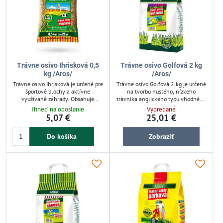
Trávne osivo Ihrisková 0,5
Trávne osivo Golfová 2 kg
kg /Aros/
/Aros/
Trávne osivo Ihrisková je určené pre
Trávne osivo Golfová 2 kg je určené
športové plochy a aktívne
na tvorbu hustého, nízkeho
využívané záhrady. Obsahuje
trávnika anglického typu vhodného
odolné druhy tráv odolávajúce
pre reprezentatívne plochy. Zmes
Ihneď na odoslanie
Vypredané
zošliapaniu. Zabezpečuje pevný a
obsahuje odolné druhy tráv s dlhou
5,07 €
25,01 €
odolný trávnik pri pravidelnej
životnosťou. Vyžaduje pravidelnú
starostlivosti, zavlažovaní a
závlahu, časté kosenie a vhodné
Do košíka
Zobraziť
hnojení. Ideálne pre závlahové
hnojenie pre udržanie sýtozelenej
systémy a intenzívne využívané
farby. Ideálne pre záhradnú
plochy.
starostlivosť a upravené trávniky.