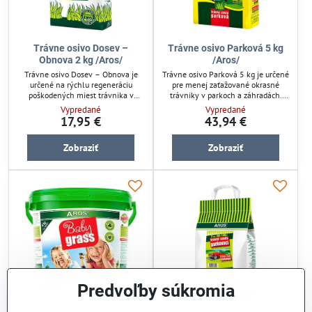
Trávne osivo Dosev –
Trávne osivo Parková 5 kg
Obnova 2 kg /Aros/
/Aros/
Trávne osivo Dosev – Obnova je
Trávne osivo Parková 5 kg je určené
určené na rýchlu regeneráciu
pre menej zaťažované okrasné
poškodených miest trávnika v
trávniky v parkoch a záhradách.
záhrade, na ihrisku alebo v parku.
Zmes obsahuje Festuca rubra rubra
Vypredané
Vypredané
Zmes s prevahou Lolium perenne
a Lolium perenne, ktoré vytvárajú
17,95 €
43,94 €
zabezpečuje rýchle zapojenie a
hustý a odolný trávnik s nižšou
oživenie plôch. Balenie 2 kg
tvorbou zelenej hmoty. Balenie
Zobraziť
Zobraziť
pokryje cca 100 m² a poskytuje
vystačí na približne 200 m²,
efektívne riešenie pre obnovu
ideálne pre záhradnú starostlivosť a
trávnika.
údržbu trávnika.
Predvoľby súkromia