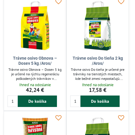
Trávne osivo Obnova –
Trávne osivo Do tieňa 2 kg
Dosev 5 kg /Aros/
/Aros/
Trávne osivo Obnova – Dosev 5 kg
Trávne osivo Do tieňa je určené pre
je určené na rýchlu regeneráciu
trávniky na tienistých miestach,
poškodených trávnikov v
kde bežné zmesi nepostačujú.
záhradách, parkoch či ihriskách.
Obsahuje odolné druhy tráv
Ihneď na odoslanie
Ihneď na odoslanie
Zmes obsahuje Festuca rubra a
odolávajúce zatieneniu severných a
42,24 €
17,58 €
Lolium perenne pre rýchle oživenie
západných svahov, vhodné aj pod
a plné zapojenie trávnatých plôch.
solitérne stromy. Zmes zabezpečuje
Do košíka
Do košíka
Balenie stačí na približne 200 m².
zdravý rast a hustý porast na
Efektívne riešenie pre obnovu
náročných miestach záhrady.
zelených plôch.