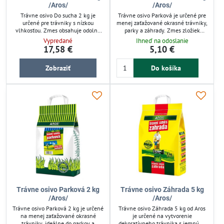
/Aros/
/Aros/
Trávne osivo Do sucha 2 kg je
Trávne osivo Parková je určené pre
určené pre trávniky s nízkou
menej zaťažované okrasné trávniky,
vlhkosťou. Zmes obsahuje odolné
parky a záhrady. Zmes zložiek
druhy tráv, ktoré pomaly rastú a
Festuca rubra rubra a Lolium
Vypredané
Ihneď na odoslanie
vydržia suché podmienky. Vhodné
perenne zabezpečuje nižšiu tvorbu
17,58 €
5,10 €
pre záhrady so zníženou závlahou,
zelenej hmoty a úsporu na údržbe.
zabezpečuje stabilný rast a odolnosť
Balenie 0,5 kg pokryje približne 25
Zobraziť
Do košíka
voči bežnej záťaži. Ideálne pre
m². Vhodné pre tých, ktorí hľadajú
úsporné závlahové systémy a
odolný a estetický trávnik s nižšími
ekologické pestovanie.
nárokmi na starostlivosť.
Trávne osivo Parková 2 kg
Trávne osivo Záhrada 5 kg
/Aros/
/Aros/
Trávne osivo Parková 2 kg je určené
Trávne osivo Záhrada 5 kg od Aros
na menej zaťažované okrasné
je určené na vytvorenie
trávniky, ideálne do parkov a
dekoratívneho trávnika s jemným,