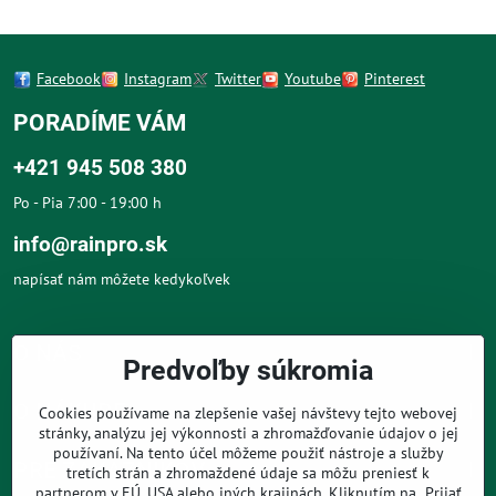
Facebook
Instagram
Twitter
Youtube
Pinterest
PORADÍME VÁM
+421 945 508 380
Po - Pia 7:00 - 19:00 h
info@rainpro.sk
napísať nám môžete kedykoľvek
O NÁS
Predvoľby súkromia
O NÁKUPE
Cookies používame na zlepšenie vašej návštevy tejto webovej
stránky, analýzu jej výkonnosti a zhromažďovanie údajov o jej
používaní. Na tento účel môžeme použiť nástroje a služby
PRE ZÁKAZNÍKOV
tretích strán a zhromaždené údaje sa môžu preniesť k
partnerom v EÚ, USA alebo iných krajinách. Kliknutím na „Prijať