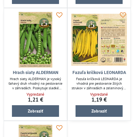
zdravý rast rastlín.
Hrach siaty ALDERMAN
Fazuľa kríčková LEONARDA
Hrach siaty ALDERMAN je vysoký
Fazuľa kríčková LEONARDA je
ťahavý druh vhodný na pestovanie
vhodná pre pestovanie žltých
v záhradách. Poskytuje sladké
strukov v záhradách a zeleninových
struky ideálne pre čerstvú
záhonoch. Ide o odolnú strukovinu,
Vypredané
Vypredané
konzumáciu alebo ďalšie
ktorá zabezpečuje stabilnú úrodu.
1,21 €
1,19 €
spracovanie. Odolné semená
Semená sú určené pre záhradkárov,
zabezpečia úspešnú úrodu
ktorí chcú dopestovať chutnú a
Zobraziť
Zobraziť
strukoviny pre pestovateľov
zdravú zeleninu. Výhodou je
hľadajúcich spoľahlivý zdroj výživy.
jednoduchá starostlivosť a rýchly
rast rastlín.