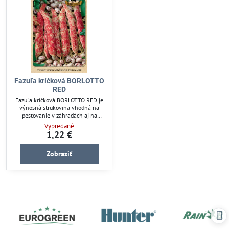
Fazuľa kríčková BORLOTTO
RED
Fazuľa kríčková BORLOTTO RED je
výnosná strukovina vhodná na
pestovanie v záhradách aj na
poliach. Odolné semená
Vypredané
zabezpečujú spoľahlivú úrodu
1,22 €
farebných fazulových strukov.
Ideálna pre záhradkárov, ktorí
Zobraziť
hľadajú dekoratívnu a chutnú
plodinu s jednoduchou údržbou.
Pestujte zdravé a bohaté plody
priamo vo vašom záhone.