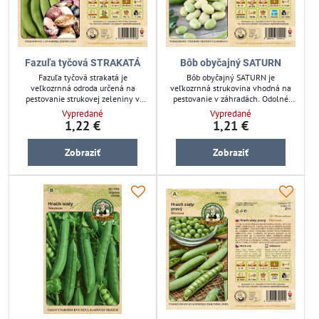
Fazuľa tyčová STRAKATÁ
Bôb obyčajný SATURN
Fazuľa tyčová strakatá je
Bôb obyčajný SATURN je
veľkozrnná odroda určená na
veľkozrnná strukovina vhodná na
pestovanie strukovej zeleniny v
pestovanie v záhradách. Odolné
záhrade. Odolné semená
semená zabezpečia bohatú úrodu
Vypredané
Vypredané
zabezpečia bohatú úrodu bôbov
bobu, ideálnu pre zeleninové
1,22 €
1,21 €
vhodných na ďalšie spracovanie.
záhony. Tento bôb je vhodný pre
Ideálna pre pestovanie na
záhradkárov, ktorí hľadajú
Zobraziť
Zobraziť
záhonoch aj v ekologickej záhrade.
jednoduché a efektívne riešenie pre
Pomáha zlepšiť pôdu a podporuje
pestovanie strukovín. Pomáha
udržateľné závlahové systémy.
zlepšiť pôdu v záhrade a podporuje
udržateľnú starostlivosť o rastliny.