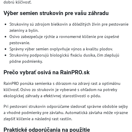
dobrú klíčivosť.
Výber semien strukovín pre vašu záhradu
Strukoviny sú zdrojom bielkovín a dôležitých živín pre pestovanie
zeleniny a bylín.
Osivo zabezpečuje rýchle a rovnomerné klíčenie pre úspešné
pestovanie.
Správny výber semien ovplyvňuje výnos a kvalitu plodov.
Strukoviny podporujú biologickú fixáciu dusíka, čím zlepšujú
pôdne podmienky.
Prečo vybrať osivá na RainPRO.sk
RainPRO ponúka semienka s dôrazom na zdravý rast a optimálnu
klíčivosť. Osivo zo strukovín je vyberané s ohľadom na potreby
ekologickej záhrady a efektívnej starostlivosti o pôdu.
Pri pestovaní strukovín odporúčame sledovať správne obdobie sejby
a vhodné podmienky pre závlahu. Automatická závlaha môže výrazne
zlepšiť klíčenie a následný rast rastlín.
Praktické odporúčania na použitie