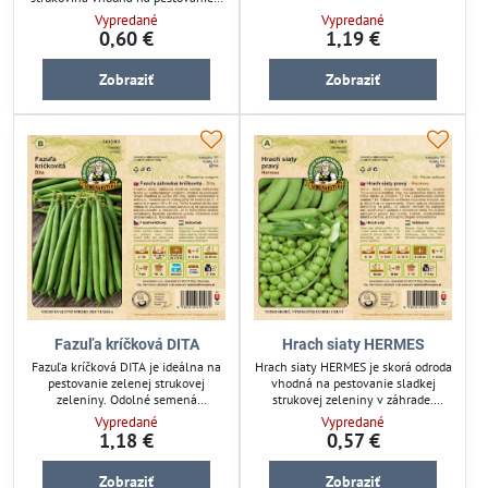
strukovej zeleniny. Ideálna pre
záhrade. Odolné semená
Vypredané
Vypredané
záhradkárov, ktorí hľadajú efektívny
zabezpečujú spoľahlivú úrodu a
0,60 €
1,19 €
spôsob pestovania fazule bez
jednoduchú starostlivosť. Ideálny
náročnej starostlivosti. Poskytuje
pre záhradkárov, ktorí chcú pestovať
kvalitné semená pre domáce
Zobraziť
Zobraziť
chutný a zdravý hrach na priamu
pestovanie.
konzumáciu alebo na ďalšie
spracovanie.
Fazuľa kríčková DITA
Hrach siaty HERMES
Fazuľa kríčková DITA je ideálna na
Hrach siaty HERMES je skorá odroda
pestovanie zelenej strukovej
vhodná na pestovanie sladkej
zeleniny. Odolné semená
strukovej zeleniny v záhrade.
zabezpečia bohatú úrodu fazule v
Odolné semená zabezpečia
Vypredané
Vypredané
záhrade či skleníku. Vhodná pre
spoľahlivú úrodu pre pestovateľov
1,18 €
0,57 €
záhradkárov hľadajúcich spoľahlivý
záhrad i malých políčok. Ideálny
zdroj strukovín. Zlepšuje
pre ekologickú aj bežnú záhradnú
Zobraziť
Zobraziť
pestovateľskú efektivitu a podporuje
kultiváciu.