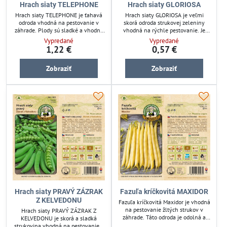
Hrach siaty TELEPHONE
Hrach siaty GLORIOSA
Hrach siaty TELEPHONE je ťahavá
Hrach siaty GLORIOSA je veľmi
odroda vhodná na pestovanie v
skorá odroda strukovej zeleniny
záhrade. Plody sú sladké a vhodné
vhodná na rýchle pestovanie. Je
na priamu konzumáciu aj ďalšie
sladký a ideálny pre záhradkárov,
Vypredané
Vypredané
spracovanie. Ideálny pre
ktorí chcú skrátiť dobu zberu.
1,22 €
0,57 €
pestovateľov hľadajúcich odolnú
Semená sú odolné, podporujú
strukovinu s jednoduchou
zdravý rast a zber bohatej úrody.
Zobraziť
Zobraziť
starostlivosťou. Zabezpečuje úrodu
Vhodný pre záhrady aj menšie
bohatú na bielkoviny a vlákninu.
pestovateľské plochy.
Hrach siaty PRAVÝ ZÁZRAK
Fazuľa kríčkovitá MAXIDOR
Z KELVEDONU
Fazuľa kríčkovitá Maxidor je vhodná
na pestovanie žltých strukov v
Hrach siaty PRAVÝ ZÁZRAK Z
záhrade. Táto odroda je odolná a
KELVEDONU je skorá a sladká
zabezpečuje spoľahlivú úrodu
strukovina vhodná na pestovanie v