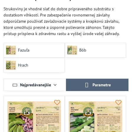
Strukoviny je vhodné siať do dobre pripraveného substrátu s
dostatkom vlhkosti. Pre zabezpečenie rovnomernej závlahy
odporúčame používať zavlažovacie systémy a kvapkovú závlahu,
ktoré umožňujú presné a úsporné polievanie záhonov. Takýto
prístup prispieva k zdravému rastu a vyššej úrode vašej záhrady.
Fazuľa
Bôb
Hrach
Najpredávanejšie
Parametre