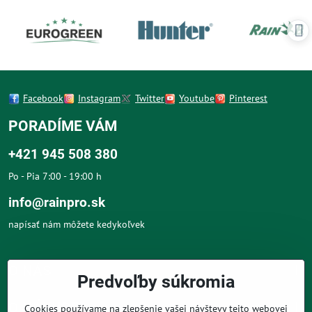
Facebook
Instagram
Twitter
Youtube
Pinterest
PORADÍME VÁM
+421 945 508 380
Po - Pia 7:00 - 19:00 h
info@rainpro.sk
napísať nám môžete kedykoľvek
O NÁS
Predvoľby súkromia
O NÁKUPE
Cookies používame na zlepšenie vašej návštevy tejto webovej