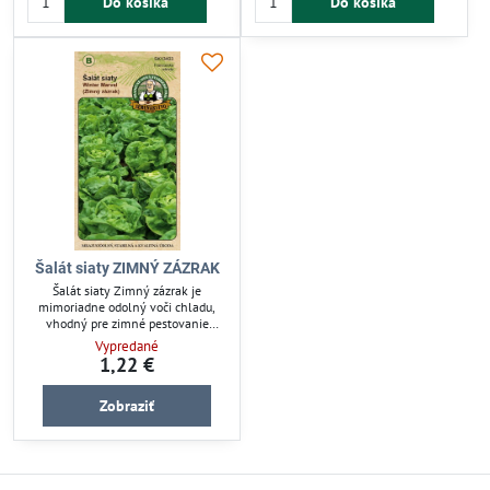
Do košíka
Do košíka
Jednoduchá starostlivosť a rýchly
zdroj vitamínov a vlákniny. Pestujte
zber.
si zdravú zeleninu priamo doma.
Šalát siaty ZIMNÝ ZÁZRAK
Šalát siaty Zimný zázrak je
mimoriadne odolný voči chladu,
vhodný pre zimné pestovanie
listovej zeleniny. Tento druh
Vypredané
zabezpečuje čerstvú úrodu aj v
1,22 €
chladnejších mesiacoch. Ideálny
pre záhradkárov hľadajúcich
Zobraziť
spoľahlivý zavlažovací systém pre
zimnú sezónu. Pestujte šalát s
dlhou trvanlivosťou a pravidelným
zavlažovaním.