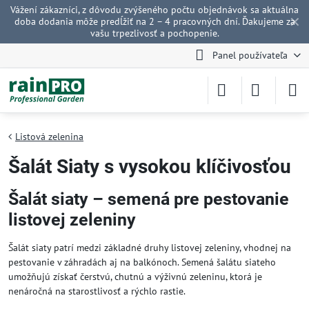
Vážení zákazníci, z dôvodu zvýšeného počtu objednávok sa aktuálna
✕
doba dodania môže predĺžiť na 2 – 4 pracovných dní. Ďakujeme za
vašu trpezlivosť a pochopenie.
Panel používateľa
Listová zelenina
Šalát Siaty s vysokou klíčivosťou
Šalát siaty – semená pre pestovanie
listovej zeleniny
Šalát siaty patrí medzi základné druhy listovej zeleniny, vhodnej na
pestovanie v záhradách aj na balkónoch. Semená šalátu siateho
umožňujú získať čerstvú, chutnú a výživnú zeleninu, ktorá je
nenáročná na starostlivosť a rýchlo rastie.