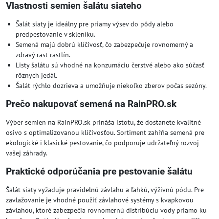
Vlastnosti semien šalátu siateho
Šalát siaty je ideálny pre priamy výsev do pôdy alebo
predpestovanie v skleníku.
Semená majú dobrú klíčivosť, čo zabezpečuje rovnomerný a
zdravý rast rastlín.
Listy šalátu sú vhodné na konzumáciu čerstvé alebo ako súčasť
rôznych jedál.
Šalát rýchlo dozrieva a umožňuje niekoľko zberov počas sezóny.
Prečo nakupovať semená na RainPRO.sk
Výber semien na RainPRO.sk prináša istotu, že dostanete kvalitné
osivo s optimalizovanou klíčivosťou. Sortiment zahŕňa semená pre
ekologické i klasické pestovanie, čo podporuje udržateľný rozvoj
vašej záhrady.
Praktické odporúčania pre pestovanie šalátu
Šalát siaty vyžaduje pravidelnú závlahu a ľahkú, výživnú pôdu. Pre
zavlažovanie je vhodné použiť závlahové systémy s kvapkovou
závlahou, ktoré zabezpečia rovnomernú distribúciu vody priamo ku