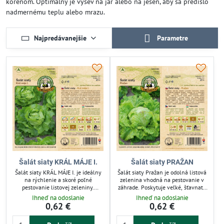
koreňom. Optimálny je výsev na jar alebo na jeseň, aby sa predišlo
nadmernému teplu alebo mrazu.
Najpredávanejšie
Parametre
Šalát siaty KRÁL MÁJE I.
Šalát siaty PRAŽAN
Šalát siaty KRÁL MÁJE I. je ideálny
Šalát siaty Pražan je odolná listová
na rýchlenie a skoré poľné
zelenina vhodná na pestovanie v
pestovanie listovej zeleniny.
záhrade. Poskytuje veľké, šťavnaté
Odolné semená zabezpečujú
a letné hlávky, ideálne na čerstvú
Ihneď na odoslanie
Ihneď na odoslanie
stabilný rast a bohatú úrodu.
konzumáciu. Tento ľadový šalát je
0,62 €
0,62 €
Vhodný pre záhradkárov, ktorí chcú
praktickým riešením pre
začať pestovať šalát skôr na jar.
záhradkárov hľadajúcich spoľahlivý