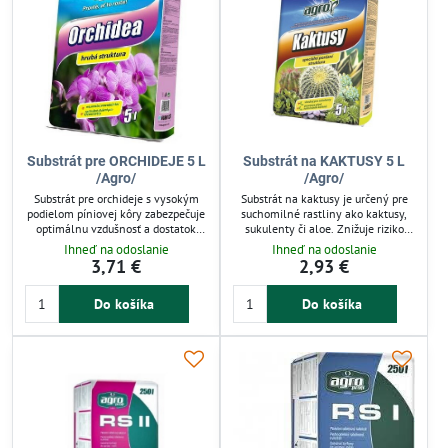
Substrát pre ORCHIDEJE 5 L
Substrát na KAKTUSY 5 L
/Agro/
/Agro/
Substrát pre orchideje s vysokým
Substrát na kaktusy je určený pre
podielom píniovej kôry zabezpečuje
suchomilné rastliny ako kaktusy,
optimálnu vzdušnosť a dostatok
sukulenty či aloe. Znižuje riziko
kyslíka pre koreňový systém.
zahnívania koreňov vďaka poréznej
Ihneď na odoslanie
Ihneď na odoslanie
Podporuje zdravý rast a výrazné
zmesi rašeliny, kremičitého piesku a
3,71 €
2,93 €
sfarbenie kvetov. Vhodný pre
ílových granulátov. Ideálny pre
všetky druhy orchideí, ideálny pre
záhradkárov a pestovateľov
Do košíka
Do košíka
pestovateľov aj hobby záhradkárov.
vyžadujúcich dobre priepustnú pôdu.
Balenie 5 l.
Podporuje zdravý rast a pevné
korene.