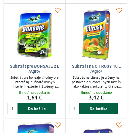
profesionálov.
Substrát pre BONSAJE 2 L
Substrát na CITRUSY 10 L
/Agro/
/Agro/
Substrát pre bonsaje vhodný pre
Substrát na citrusy je určený na
listnaté aj ihličnaté druhy v
pestovanie suchomilných rastlín
interiéri i exteriéri. Zložený z
ako kaktusy, sukulenty či aloe.
rašeliny, ílu, kremičitého piesku a
Obsahuje komplex živín vrátane
Ihneď na odoslanie
Ihneď na odoslanie
keramzitu zabezpečuje optimálnu
chelátového železa, ktoré zabraňuje
1,64 €
3,42 €
štruktúru pôdy a stopové prvky pre
žltnutiu listov a podporuje zdravý
zdravý rast. Ideálny pre pestovanie
rast. Ideálny pre bohaté kvitnutie a
Do košíka
Do košíka
bonsajov v nádobách aj priamo v
tvorbu plodov citrusových rastlín v
pôde. Objem 2 litre.
záhrade.