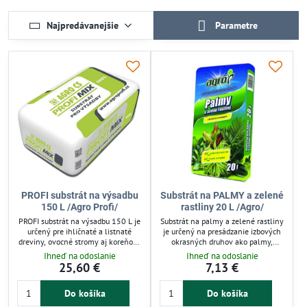
Najpredávanejšie
Parametre
PROFI substrát na výsadbu
Substrát na PALMY a zelené
150 L /Agro Profi/
rastliny 20 L /Agro/
PROFI substrát na výsadbu 150 L je
Substrát na palmy a zelené rastliny
určený pre ihličnaté a listnaté
je určený na presádzanie izbových
dreviny, ovocné stromy aj koreňové
okrasných druhov ako palmy,
rastliny. Zloženie z rašeliny a
filodendróny či fikusy. Obsahuje
Ihneď na odoslanie
Ihneď na odoslanie
kompostu zabezpečuje optimálne
zmes rašelín, jemný kôrový humus
25,60 €
7,13 €
podmienky pre rast a zakladanie
a dôležité živiny so stopovými
záhonov či skleníkov. pH 5,5
prvkami. Zlepšuje rast a zdravie
Do košíka
Do košíka
podporuje zdravý vývoj koreňov a
rastlín v interiéri aj zimných
rastlín. Ideálny pre záhradkárov aj
záhradách. Balenie 20 l.