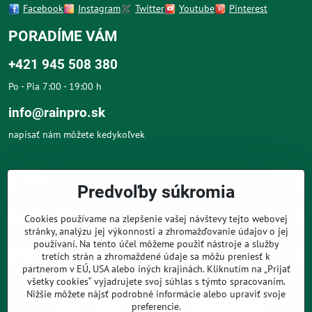
Facebook
Instagram
Twitter
Youtube
Pinterest
PORADÍME VÁM
+421 945 508 380
Po - Pia 7:00 - 19:00 h
info@rainpro.sk
napísať nám môžete kedykoľvek
O NÁS
Predvoľby súkromia
O NÁKUPE
Cookies používame na zlepšenie vašej návštevy tejto webovej
stránky, analýzu jej výkonnosti a zhromažďovanie údajov o jej
používaní. Na tento účel môžeme použiť nástroje a služby
PRE ZÁKAZNÍKOV
tretích strán a zhromaždené údaje sa môžu preniesť k
partnerom v EÚ, USA alebo iných krajinách. Kliknutím na „Prijať
všetky cookies“ vyjadrujete svoj súhlas s týmto spracovaním.
Nižšie môžete nájsť podrobné informácie alebo upraviť svoje
preferencie.