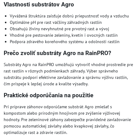
Vlastnosti substrátov Agro
Vyvážená štruktúra zaisťuje dobrú priepustnosť vody a vzduchu
Optimálne pH pre rast väčšiny záhradných rastlín
Obsahujú živiny nevyhnutné pre prvotný rast a vývoj
Vhodné pre pestovanie zeleniny, kvetín i ovocných rastlín
Podpora zdravého koreňového systému a odolnosti rastlín
Prečo zvoliť substráty Agro na RainPRO?
Substráty Agro na RainPRO umožňujú vytvoriť vhodné prostredie pre
rast rastlín v rôznych podmienkach záhrady. Výber správneho
substrátu podporí efektívne zavlažovanie a správnu výživu rastlín,
čím prispeje k lepšej úrode a kvalite výsadby.
Praktické odporúčania na použitie
Pri príprave záhonov odporúčame substrát Agro zmiešať s
kompostom alebo prírodným hnojivom pre zvýšenie výživovej
hodnoty. Pre zeleninové záhony zabezpečte pravidelné zavlažovanie
pomocou automatickej závlahy alebo kvapkovej závlahy, čo
optimalizuje rast a zdravie rastlín.