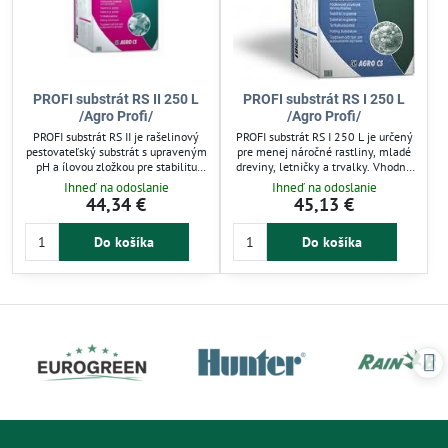
PROFI substrát RS II 250 L
PROFI substrát RS I 250 L
/Agro Profi/
/Agro Profi/
PROFI substrát RS II je rašelinový
PROFI substrát RS I 250 L je určený
pestovateľský substrát s upraveným
pre menej náročné rastliny, mladé
pH a ílovou zložkou pre stabilitu
dreviny, letničky a trvalky. Vhodný
reakcie. Obsahuje základné živiny a
na predpestovanie sadby, obsahuje
Ihneď na odoslanie
Ihneď na odoslanie
stopové prvky v chelátovej forme,
70 % bielej a 30 % čiernej rašeliny
44,34 €
45,13 €
vhodný na pestovanie a
s pH 5,5. Obsahuje základné živiny
presádzanie náročných rastlín ako
a stopové prvky v chelátovej forme
Do košíka
Do košíka
pelargónie, chryzantémy či ovocné
pre lepší rast. Výhodou je vyvážená
dreviny. Optimalizuje rast a
živinová zmes a zvlhčovacie činidlo.
podporuje zdravý vývoj. Ideálny pre
Ideálny pre záhradkárov, ktorí
záhradkárov vyžadujúcich špecifickú
hľadajú substrát na zdravý štart
výživu.
rastlín.