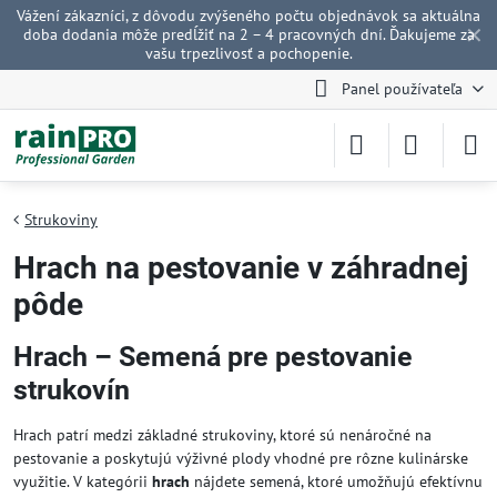
Vážení zákazníci, z dôvodu zvýšeného počtu objednávok sa aktuálna
✕
doba dodania môže predĺžiť na 2 – 4 pracovných dní. Ďakujeme za
vašu trpezlivosť a pochopenie.
Panel používateľa
Strukoviny
Hrach na pestovanie v záhradnej
pôde
Hrach – Semená pre pestovanie
strukovín
Hrach patrí medzi základné strukoviny, ktoré sú nenáročné na
pestovanie a poskytujú výživné plody vhodné pre rôzne kulinárske
využitie. V kategórii
hrach
nájdete semená, ktoré umožňujú efektívnu