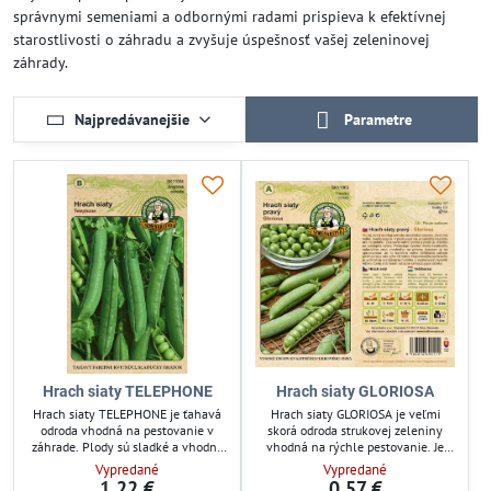
správnymi semeniami a odbornými radami prispieva k efektívnej
starostlivosti o záhradu a zvyšuje úspešnosť vašej zeleninovej
záhrady.
Najpredávanejšie
Parametre
Hrach siaty TELEPHONE
Hrach siaty GLORIOSA
Hrach siaty TELEPHONE je ťahavá
Hrach siaty GLORIOSA je veľmi
odroda vhodná na pestovanie v
skorá odroda strukovej zeleniny
záhrade. Plody sú sladké a vhodné
vhodná na rýchle pestovanie. Je
na priamu konzumáciu aj ďalšie
sladký a ideálny pre záhradkárov,
Vypredané
Vypredané
spracovanie. Ideálny pre
ktorí chcú skrátiť dobu zberu.
1,22 €
0,57 €