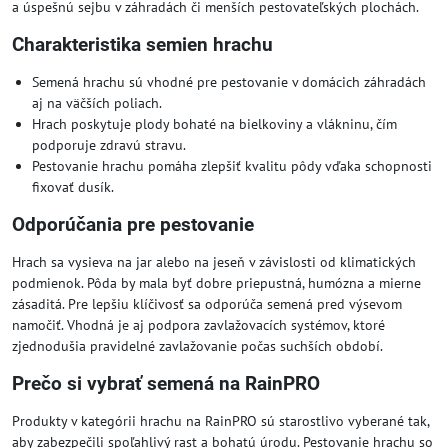
a úspešnú sejbu v záhradách či menších pestovateľských plochách.
Charakteristika semien hrachu
Semená hrachu sú vhodné pre pestovanie v domácich záhradách
aj na väčších poliach.
Hrach poskytuje plody bohaté na bielkoviny a vlákninu, čím
podporuje zdravú stravu.
Pestovanie hrachu pomáha zlepšiť kvalitu pôdy vďaka schopnosti
fixovať dusík.
Odporúčania pre pestovanie
Hrach sa vysieva na jar alebo na jeseň v závislosti od klimatických
podmienok. Pôda by mala byť dobre priepustná, humózna a mierne
zásaditá. Pre lepšiu klíčivosť sa odporúča semená pred výsevom
namočiť. Vhodná je aj podpora zavlažovacích systémov, ktoré
zjednodušia pravidelné zavlažovanie počas suchších období.
Prečo si vybrať semená na RainPRO
Produkty v kategórii hrachu na RainPRO sú starostlivo vyberané tak,
aby zabezpečili spoľahlivý rast a bohatú úrodu. Pestovanie hrachu so