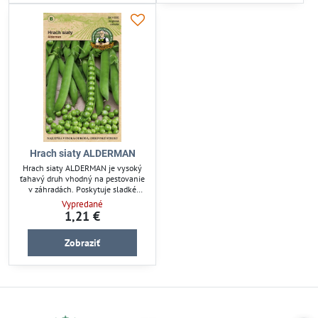
spracovanie.
Hrach siaty ALDERMAN
Hrach siaty ALDERMAN je vysoký
ťahavý druh vhodný na pestovanie
v záhradách. Poskytuje sladké
struky ideálne pre čerstvú
Vypredané
konzumáciu alebo ďalšie
1,21 €
spracovanie. Odolné semená
zabezpečia úspešnú úrodu
Zobraziť
strukoviny pre pestovateľov
hľadajúcich spoľahlivý zdroj výživy.