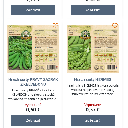
pestovateľov hľadajúcich odolnú
Semená sú odolné, podporujú
strukovinu s jednoduchou
zdravý rast a zber bohatej úrody.
Zobraziť
Zobraziť
starostlivosťou. Zabezpečuje úrodu
Vhodný pre záhrady aj menšie
bohatú na bielkoviny a vlákninu.
pestovateľské plochy.
Hrach siaty PRAVÝ ZÁZRAK
Hrach siaty HERMES
Z KELVEDONU
Hrach siaty HERMES je skorá odroda
vhodná na pestovanie sladkej
Hrach siaty PRAVÝ ZÁZRAK Z
strukovej zeleniny v záhrade.
KELVEDONU je skorá a sladká
Odolné semená zabezpečia
strukovina vhodná na pestovanie v
spoľahlivú úrodu pre pestovateľov
záhrade. Odolné semená
Vypredané
Vypredané
záhrad i malých políčok. Ideálny
zabezpečujú spoľahlivú úrodu a
0,60 €
0,57 €
pre ekologickú aj bežnú záhradnú
jednoduchú starostlivosť. Ideálny
kultiváciu.
pre záhradkárov, ktorí chcú pestovať
Zobraziť
Zobraziť
chutný a zdravý hrach na priamu
konzumáciu alebo na ďalšie