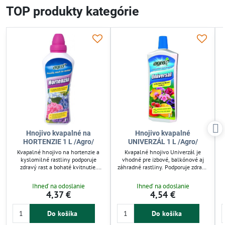
TOP produkty kategórie
Hnojivo kvapalné na
Hnojivo kvapalné
HORTENZIE 1 L /Agro/
UNIVERZÁL 1 L /Agro/
Kvapalné hnojivo na hortenzie a
Kvapalné hnojivo Univerzál je
kyslomilné rastliny podporuje
vhodné pre izbové, balkónové aj
zdravý rast a bohaté kvitnutie.
záhradné rastliny. Podporuje zdravý
Vyvážené živiny (7-4-5) zabezpečujú
rast a bohaté kvitnutie vďaka
optimálny vývoj plodov a
vyváženému zloženiu dusíka,
Ihneď na odoslanie
Ihneď na odoslanie
pestovanie v záhrade či nádobách.
fosforu a draslíka (4-2-3).
v
4,37 €
4,54 €
Použitie je jednoduché, aplikujte raz
Používajte pravidelne počas celého
za 14 dní od apríla do septembra
roka pre optimálne výsledky.
pre efektívnu starostlivosť.
Jednoduché dávkovanie uľahčuje
Do košíka
Do košíka
starostlivosť o rastliny.