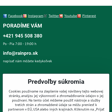
Facebook
Instagram
Twitter
Youtube
Pinterest
PORADÍME VÁM
+421 945 508 380
Po - Pia 7:00 - 19:00 h
info@rainpro.sk
napísať nám môžete kedykoľvek
O NÁS
Predvoľby súkromia
O NÁKUPE
Cookies používame na zlepšenie vašej návštevy tejto webovej
stránky, analýzu jej výkonnosti a zhromažďovanie údajov o jej
používaní. Na tento účel môžeme použiť nástroje a služby
PRE ZÁKAZNÍKOV
tretích strán a zhromaždené údaje sa môžu preniesť k
partnerom v EÚ, USA alebo iných krajinách. Kliknutím na „Prijať