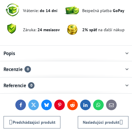
Vrátenie:
do 14 dní
Bezpečná platba
GoPay
Záruka:
24 mesiacov
2% späť
na ďalší nákup
Popis
Recenzie
0
Referencie
0
Facebook
Twitter
Bluesky
Pinterest
Reddit
LinkedIn
WhatsApp
E-
mail
Predchádzajúci produkt
Nasledujúci produkt