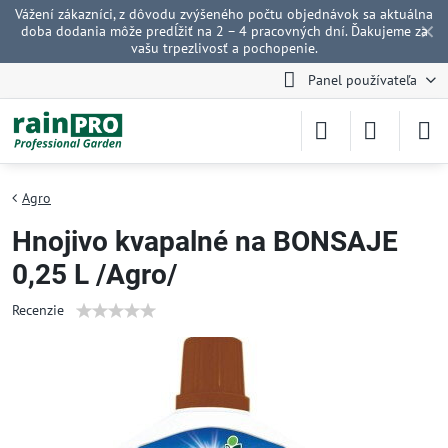
Vážení zákazníci, z dôvodu zvýšeného počtu objednávok sa aktuálna
✕
doba dodania môže predĺžiť na 2 – 4 pracovných dní. Ďakujeme za
vašu trpezlivosť a pochopenie.
Panel používateľa
Agro
Hnojivo kvapalné na BONSAJE
0,25 L /Agro/
Recenzie