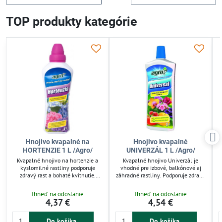
TOP produkty kategórie
Hnojivo kvapalné na
Hnojivo kvapalné
HORTENZIE 1 L /Agro/
UNIVERZÁL 1 L /Agro/
Kvapalné hnojivo na hortenzie a
Kvapalné hnojivo Univerzál je
kyslomilné rastliny podporuje
vhodné pre izbové, balkónové aj
zdravý rast a bohaté kvitnutie.
záhradné rastliny. Podporuje zdravý
Vyvážené živiny (7-4-5) zabezpečujú
rast a bohaté kvitnutie vďaka
optimálny vývoj plodov a
vyváženému zloženiu dusíka,
Ihneď na odoslanie
Ihneď na odoslanie
pestovanie v záhrade či nádobách.
fosforu a draslíka (4-2-3).
v
4,37 €
4,54 €
Použitie je jednoduché, aplikujte raz
Používajte pravidelne počas celého
za 14 dní od apríla do septembra
roka pre optimálne výsledky.
pre efektívnu starostlivosť.
Jednoduché dávkovanie uľahčuje
Do košíka
Do košíka