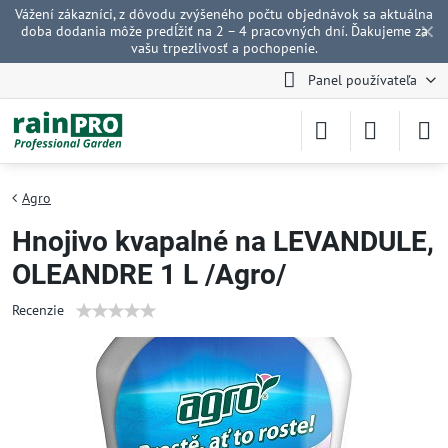
Vážení zákazníci, z dôvodu zvýšeného počtu objednávok sa aktuálna
✕
doba dodania môže predĺžiť na 2 – 4 pracovných dní. Ďakujeme za
vašu trpezlivosť a pochopenie.
Panel používateľa
Agro
Hnojivo kvapalné na LEVANDULE,
OLEANDRE 1 L /Agro/
Recenzie