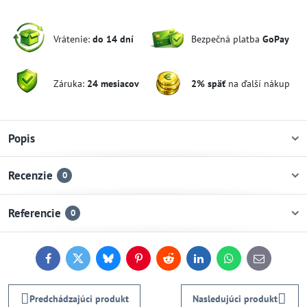
Vrátenie:
do 14 dní
Bezpečná platba
GoPay
Záruka:
24 mesiacov
2% späť
na ďalší nákup
Popis
Recenzie
0
Referencie
0
Facebook
Twitter
Bluesky
Pinterest
Reddit
LinkedIn
WhatsApp
E-
mail
Predchádzajúci produkt
Nasledujúci produkt