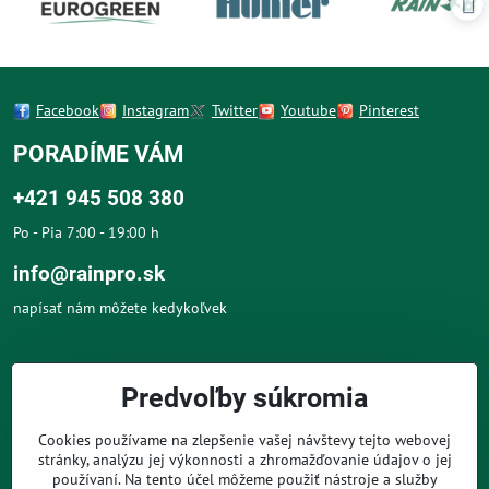
Facebook
Instagram
Twitter
Youtube
Pinterest
PORADÍME VÁM
+421 945 508 380
Po - Pia 7:00 - 19:00 h
info@rainpro.sk
napísať nám môžete kedykoľvek
O NÁS
Predvoľby súkromia
O NÁKUPE
Cookies používame na zlepšenie vašej návštevy tejto webovej
stránky, analýzu jej výkonnosti a zhromažďovanie údajov o jej
používaní. Na tento účel môžeme použiť nástroje a služby