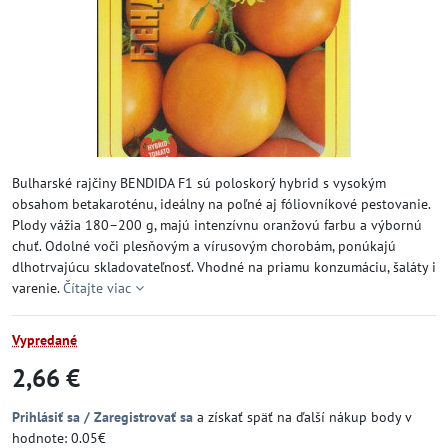
Bulharské rajčiny BENDIDA F1 sú poloskorý hybrid s vysokým
obsahom betakaroténu, ideálny na poľné aj fóliovníkové pestovanie.
Plody vážia 180–200 g, majú intenzívnu oranžovú farbu a výbornú
chuť. Odolné voči plesňovým a vírusovým chorobám, ponúkajú
dlhotrvajúcu skladovateľnosť. Vhodné na priamu konzumáciu, šaláty i
varenie.
Čítajte viac
Vypredané
2,66 €
Prihlásiť sa / Zaregistrovať sa
a získať späť na ďalší nákup body v
hodnote: 0.05€