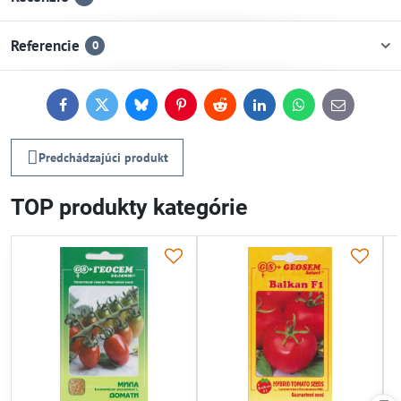
Referencie
0
Facebook
Twitter
Bluesky
Pinterest
Reddit
LinkedIn
WhatsApp
E-
mail
Predchádzajúci produkt
TOP produkty kategórie