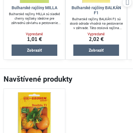
Bulharské rajčiny MILLA
Bulharské rajčiny BALKÁN
F1
Bulharské rajčiny MILLA sú sladké
cherry rajčiaky ideálne pre
Bulharské rajčiny BALKÁN F1 sú
záhradnú závlahu a pestovanie
skorá odroda vhodná na pestovanie
plodovej zeleniny. Odolné semená
v záhrade. Táto stolová rajčina
zabezpečujú bohatú úrodu vhodnú
prináša chutné plody, ktoré sú
Vypredané
Vypredané
pre bio záhradu i skleníky. Vhodné
ideálne pre priame konzumovanie
1,01 €
2,02 €
pre záhradkárov, ktorí hľadajú
aj varenie. Semená zabezpečujú
jednoduchú starostlivosť a chutnú
odolnosť rastlín voči bežným
úrodu.
Zobraziť
Zobraziť
chorobám, čo zjednodušuje
starostlivosť o plodovú zeleninu.
Vhodné pre hobby záhradkárov aj
malé pestovateľské projekty.
Navštívené produkty