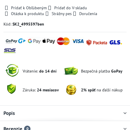
Pridať k Obľúbeným
Pridať do V-skladu
Otázka k produktu
Strážny pes
Doručenia
Kód:
SK2_4995597ben
Vrátenie:
do 14 dní
Bezpečná platba
GoPay
Záruka:
24 mesiacov
2% späť
na ďalší nákup
Popis
Recenzie
0